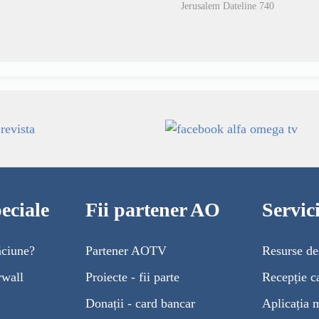
Jerusalem Dateline 740
eciale
Fii partener AO
Servi
ăciune?
Partener AOTV
Resurse de
rwall
Proiecte - fii parte
Recepție c
Donații - card bancar
Aplicația 