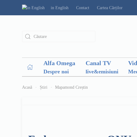
in English
Contact
Cartea Cărților
Alfa Omega
Canal TV
Vi
Despre noi
live&emisiuni
Med
Acasă
Știri
Mapamond Creștin