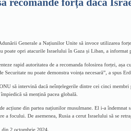
 recomande forța dacă Israel
unării Generale a Națiunilor Unite să invoce utilizarea forței
u poate opri atacurile Israelului în Gaza și Liban, a informat 
eze rapid autoritatea de a recomanda folosirea forței, așa c
 de Securitate nu poate demonstra voința necesară”, a spus Er
NU să intervină dacă neînțelegerile dintre cei cinci membri 
îi împiedică să mențină pacea globală.
 de acțiune din partea națiunilor musulmane. El i-a îndemnat 
tare a focului. De asemenea, Rusia a cerut Israelului să se retr
 din 2 octombrie 2024.