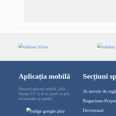
Aplicația mobilă
Secțiuni sp
Descarcă aplicația mobilă „Alfa
Ai nevoie de rug
Omega TV” și fii la curent cu știri,
recomandări și noutăți!
Rugaciune-Praye
Devoțional