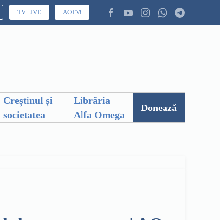
TV LIVE
AOTVi
Creștinul și
Librăria
Donează
societatea
Alfa Omega