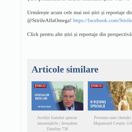
Urmărește acum cele mai noi știri și reportaje d
@StirileAlfaOmega!
https://facebook.com/Stir
Click pentru alte știri și reportaje din perspectiv
Articole similare
Acoliții Iranului sporesc
Povestea unei chemări 
amenințările | Jerusalem
Mapamond Creștin 11
Dateline 738