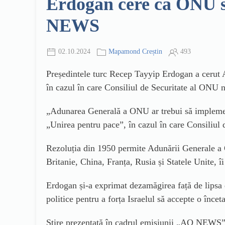
Erdogan cere ca ONU să
NEWS
02.10.2024
Mapamond Creștin
493
Președintele turc Recep Tayyip Erdogan a cerut Ad
în cazul în care Consiliul de Securitate al ONU n
„
Adunarea Generală a ONU ar trebui să implement
„Unirea pentru pace”, în cazul în care Consiliul
Rezoluția din 1950 permite Adunării Generale a O
Britanie, China, Franța, Rusia și Statele Unite, 
Erdogan și-a exprimat dezamăgirea față de lipsa
politice pentru a forța Israelul să accepte o înce
Știre prezentată în cadrul emisiunii „AO NEWS”