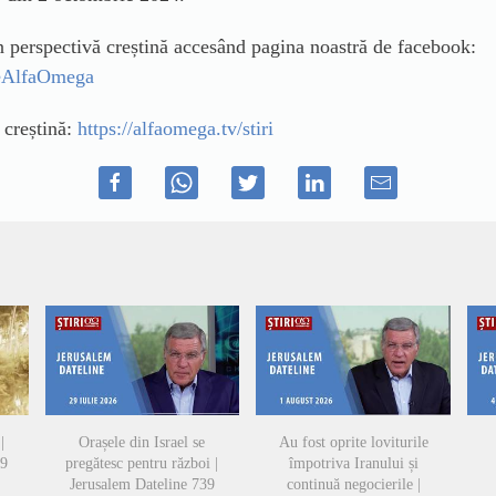
in perspectivă creștină accesând pagina noastră de facebook:
ileAlfaOmega
ă creștină:
https://alfaomega.tv/stiri
|
Orașele din Israel se
Au fost oprite loviturile
49
pregătesc pentru război |
împotriva Iranului și
Jerusalem Dateline 739
continuă negocierile |