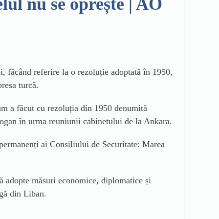
ul nu se oprește | AO
, făcând referire la o rezoluție adoptată în 1950,
presa turcă.
um a făcut cu rezoluția din 1950 denumită
dogan în urma reuniunii cabinetului de la Ankara.
permanenți ai Consiliului de Securitate: Marea
să adopte măsuri economice, diplomatice și
agă din Liban.