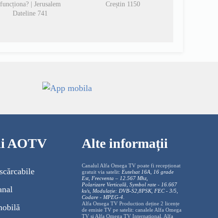
funcționa? | Jerusalem
Creștin 1150
Dateline 741
cii AOTV
Alte informații
Canalul Alfa Omega TV poate fi recepționat
scărcabile
gratuit via satelit:
Eutelsat 16A, 16 grade
Est, Frecventa – 12.567 Mhz,
Polarizare
Vertica
lă, Symbol rate - 16.667
anal
ks/s, Modulație: DVB-S2,8PSK, FEC - 3/5,
Codare - MPEG-4
.
Alfa Omega TV Production deține 2 licențe
mobilă
de emisie TV pe satelit: canalele Alfa Omega
TV și Alfa Omega TV Internațional. Alfa