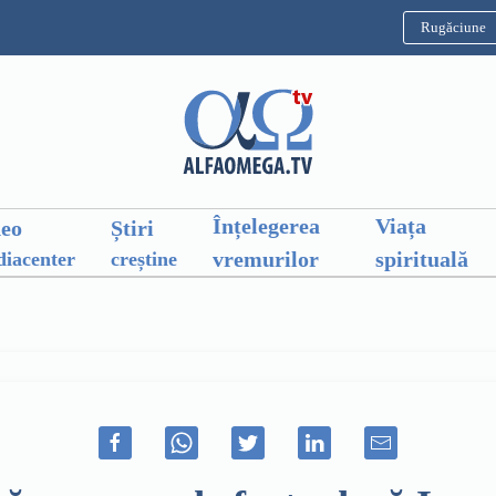
Rugăciune
Înțelegerea
Viața
deo
Știri
vremurilor
spirituală
iacenter
creștine