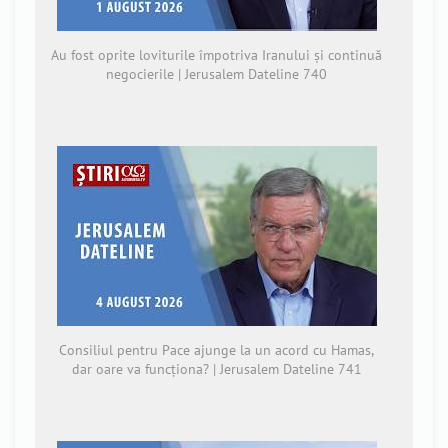
Au fost oprite loviturile împotriva Iranului și continuă
negocierile | Jerusalem Dateline 740
Consiliul pentru Pace ajunge la un acord cu Hamas,
dar oare va funcționa? | Jerusalem Dateline 741