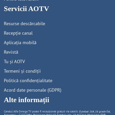
Servicii AOTV
Resurse descărcabile
Recepție canal
Aplicația mobilă
Revistă
Tu și AOTV
Termeni și condiții
Politică confidențialitate
Acord date personale (GDPR)
Alte informații
Canalul Alfa Omega TV poate fi recepționat gratuit via satelit:
Eutelsat 16A, 16 grade Est,
Frecventa – 12.567 Mhz, Polarizare
Vertica
lă, Symbol rate - 16.667 ks/s, Modulație: DVB-