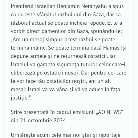
Premierul israelian Benjamin Netanyahu a spus
că nu este sfârșitul războiului din Gaza, dar că
războiul actual se poate încheia repede. El le-a
vorbit direct oamenilor din Gaza, spunându-le:
„Am un mesaj simplu: acest război se poate
termina mâine. Se poate termina dacă Hamas își
depune armele și ne returnează ostaticii. Iar
Israelul va garanta siguranța tuturor celor care-i
eliberează pe ostaticii noștri. Dar pentru cei care
le vor face rău ostaticilor noștri, am un alt
mesaj: Israel vă va vâna și vă va aduce în fața
justiției”.
Știre prezentată în cadrul emisiunii „AO NEWS”
din 21 octombrie 2024.
Urmărește acum cele mai noi știri și reportaje