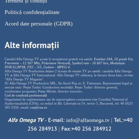
Termeni și condiții
Politică confidențialitate
Acord date personale (GDPR)
Alte informații
Canalul Alfa Omega TV poate fi recepționat gratuit via satelit:
Eutelsat 16A, 16 grade Est,
Frecventa – 12.567 Mhz, Polarizare
Vertica
lă, Symbol rate - 16.667 ks/s, Modulație:
DVB-S2,8PSK, FEC - 3/5, Codare - MPEG-4
.
Alfa Omega TV Production deține 2 licențe de emisie TV pe satelit: canalele Alfa Omega
TV și Alfa Omega TV Internațional. Alfa Omega TV editeaza, la fiecare doua luni, revista:
"Alfa Omega TV Magazin".
SC Alfa Omega TV Production SRL, Str Aurel Pop nr. 8, Timisoara. Reprezentant legal și
asociat unic: Pețan Tudor. Conducerea societății: Pețan Tudor: director general,
coodonator programe; Pețan Mirela: director executiv;
Cod de conduită profesională
Organismul de reglementare sau de supraveghere competent este Consiliul National al
Audiovizualului (CNA), cu sediul in Bd. Libertatii nr.14, sector 5, Bucuresti, tel: 40 (0)21
305 5350, email:
cna@cna.ro
Alfa Omega TV
E-mail:
Tel.:+40
-
info@alfaomega.tv
|
256 284913
Fax:+40 256 284912
|