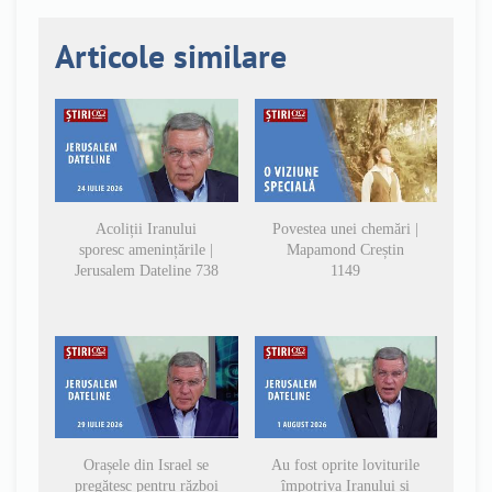
Articole similare
Acoliții Iranului
Povestea unei chemări |
sporesc amenințările |
Mapamond Creștin
Jerusalem Dateline 738
1149
Orașele din Israel se
Au fost oprite loviturile
pregătesc pentru război
împotriva Iranului și