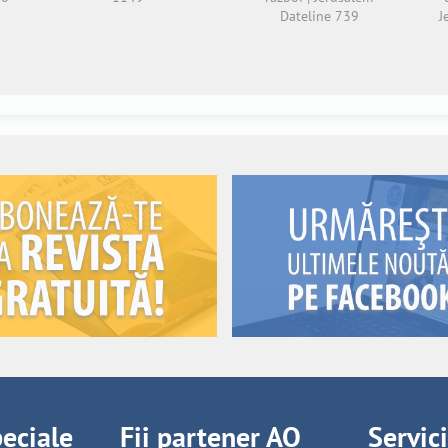
Dateline 739
J
peciale
Fii partener AO
Servic