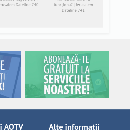
erusalem Dateline 740
funcționa? | Jerusalem
Dateline 741
ii AOTV
Alte informații