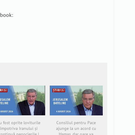
ebook:
u fost oprite loviturile
Consiliul pentru Pace
împotriva Iranului și
ajunge la un acord cu
continuă negocierile |
Hamas, dar oare va