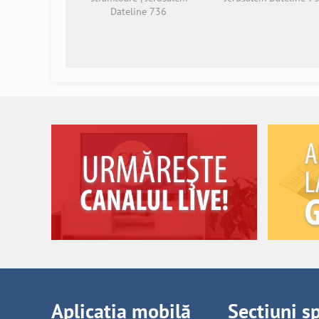
Dateline 736
Aplicația mobilă
Secțiuni s