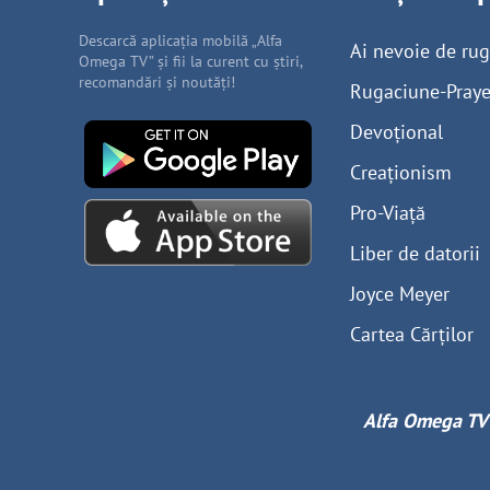
Descarcă aplicația mobilă „Alfa
Ai nevoie de ru
Omega TV” și fii la curent cu știri,
recomandări și noutăți!
Rugaciune-Praye
Devoțional
Creaționism
Pro-Viață
Liber de datorii
Joyce Meyer
Cartea Cărților
Alfa Omega TV