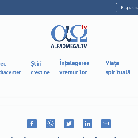
Rugăciun
Înțelegerea
Viața
deo
Știri
vremurilor
spirituală
iacenter
creștine