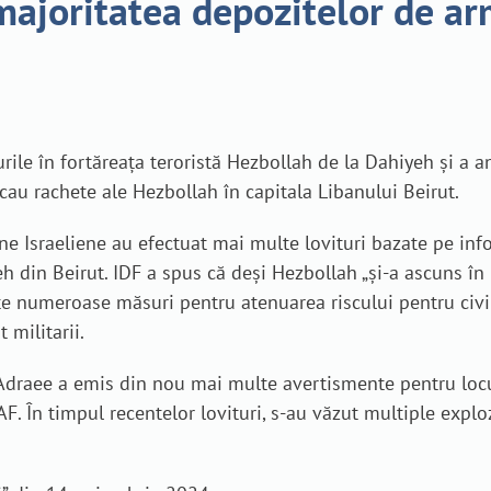
 majoritatea depozitelor de a
curile în fortăreața teroristă Hezbollah de la Dahiyeh și a
icau rachete ale Hezbollah în capitala Libanului Beirut.
ene Israeliene au efectuat mai multe lovituri bazate pe in
h din Beirut. IDF a spus că deși Hezbollah „și-a ascuns în 
uate numeroase măsuri pentru atenuarea riscului pentru civi
 militarii.
y Adraee a emis din nou mai multe avertismente pentru locu
AF. În timpul recentelor lovituri, s-au văzut multiple exp