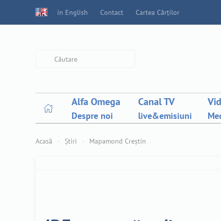
in English
Contact
Cartea Cărților
Type 2 or more characters for
results.
Alfa Omega
Canal TV
Vi
Despre noi
live&emisiuni
Med
Acasă
Știri
Mapamond Creștin