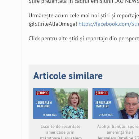
Știre prezentată în cadrul emisiunii „AO NEW
Urmărește acum cele mai noi știri și reportaj
@StirileAlfaOmega!
https://facebook.com/St
Click pentru alte știri și reportaje din perspec
Articole similare
Escorte de securitate
Acoliții Iranului spore
americane prin
amenințările |
strâmtoare | Jerusalem
Jerusalem Dateline 7