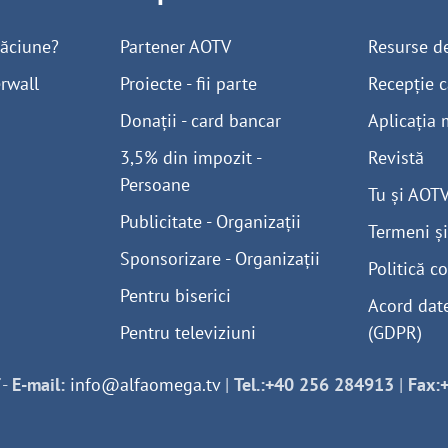
găciune?
Partener AOTV
Resurse d
rwall
Proiecte - fii parte
Recepție c
Donații - card bancar
Aplicația 
3,5% din impozit -
Revistă
Persoane
Tu și AOT
Publicitate - Organizații
Termeni și
Sponsorizare - Organizații
Politică co
Pentru biserici
Acord dat
Pentru televiziuni
(GDPR)
-
E-mail:
info@alfaomega.tv
|
Tel.:+40 256 284913
|
Fax: