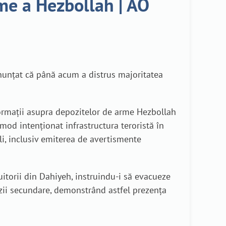
rme a Hezbollah | AO
 anunțat că până acum a distrus majoritatea
formații asupra depozitelor de arme Hezbollah
mod intenționat infrastructura teroristă în
li, inclusiv emiterea de avertismente
itorii din Dahiyeh, instruindu-i să evacueze
lozii secundare, demonstrând astfel prezența