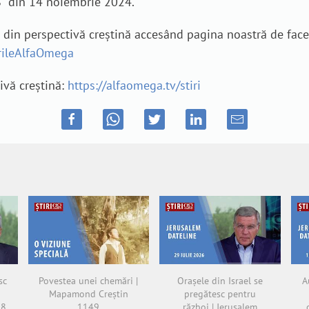
S” din 14 noiembrie 2024.
e din perspectivă creștină accesând pagina noastră de fac
irileAlfaOmega
tivă creștină:
https://alfaomega.tv/stiri
sc
Povestea unei chemări |
Orașele din Israel se
A
Mapamond Creștin
pregătesc pentru
38
1149
război | Jerusalem