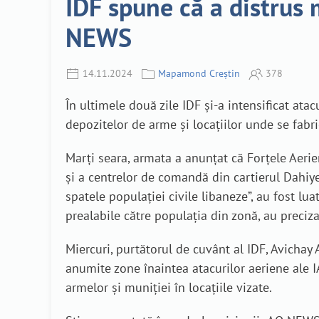
IDF spune că a distrus
NEWS
14.11.2024
Mapamond Creștin
378
În ultimele două zile IDF și-a intensificat ata
depozitelor de arme și locațiilor unde se fabr
Marți seara, armata a anunțat că Forțele Aeri
și a centrelor de comandă din cartierul Dahiye
spatele populației civile libaneze”, au fost l
prealabile către populația din zonă, au precizat
Miercuri, purtătorul de cuvânt al IDF, Avicha
anumite zone înaintea atacurilor aeriene ale I
armelor și muniției în locațiile vizate.