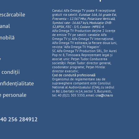
Canalul Alfa Omega TV poate fi recepționat
escărcabile
gratuit via satelit:
Eutelsat 16A, 16 grade Est,
Frecventa – 12.567 Mhz, Polarizare
Vertica
lă,
Symbol rate - 16.667 ks/s, Modulație: DVB-
anal
S2,8PSK, FEC - 3/5, Codare - MPEG-4
.
Alfa Omega TV Production deține 2 licențe
de emisie TV pe satelit: canalele Alfa
mobilă
Omega TV și Alfa Omega TV Internațional.
Alfa Omega TV editeaza, la fiecare doua luni,
revista: "Alfa Omega TV Magazin".
SC Alfa Omega TV Production SRL, Str Aurel
Pop nr. 8, Timisoara. Reprezentant legal și
V
asociat unic: Pețan Tudor. Conducerea
societății: Pețan Tudor: director general,
coodonator programe; Pețan Mirela:
 condiții
director executiv;
Cod de conduită profesională
Organismul de reglementare sau de
nfidențialitate
supraveghere competent este Consiliul
National al Audiovizualului (CNA), cu sediul
in Bd. Libertatii nr.14, sector 5, Bucuresti,
e personale
tel: 40 (0)21 305 5350, email:
cna@cna.ro
+40 256 284912