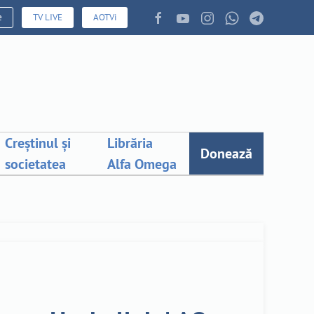
e
TV LIVE
AOTVi
Creștinul și
Librăria
Donează
societatea
Alfa Omega