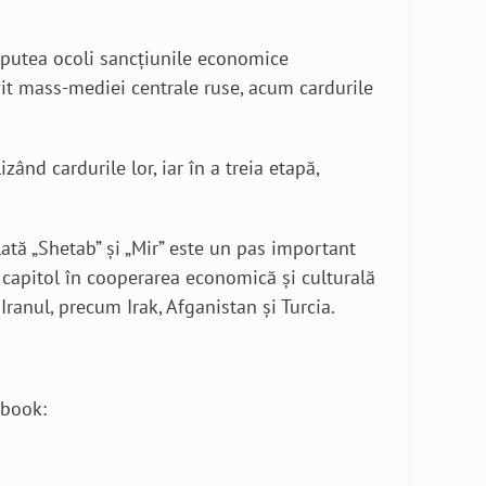
a putea ocoli sancțiunile economice
vit mass-mediei centrale ruse, acum cardurile
ând cardurile lor, iar în a treia etapă,
ată „Shetab” și „Mir” este un pas important
u capitol în cooperarea economică și culturală
 Iranul, precum Irak, Afganistan și Turcia.
ebook: