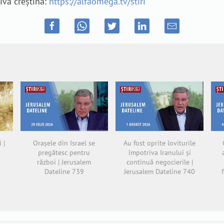
tivă creștină:
https://alfaomega.tv/stiri
 |
Orașele din Israel se
Au fost oprite loviturile
pregătesc pentru
împotriva Iranului și
război | Jerusalem
continuă negocierile |
Dateline 739
Jerusalem Dateline 740