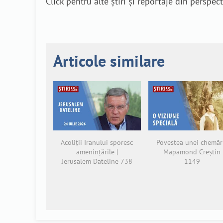
Click pentru alte știri și reportaje din perspec
Articole similare
Acoliții Iranului sporesc
Povestea unei chemări
amenințările |
Mapamond Creștin
Jerusalem Dateline 738
1149