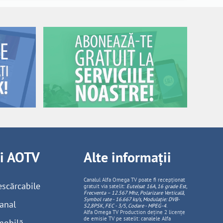
ii AOTV
Alte informații
Canalul Alfa Omega TV poate fi recepționat
escărcabile
gratuit via satelit:
Eutelsat 16A, 16 grade Est,
Frecventa – 12.567 Mhz, Polarizare
Vertica
lă,
Symbol rate - 16.667 ks/s, Modulație: DVB-
anal
S2,8PSK, FEC - 3/5, Codare - MPEG-4
.
Alfa Omega TV Production deține 2 licențe
de emisie TV pe satelit: canalele Alfa
mobilă