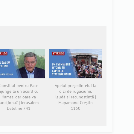
Consiliul pentru Pace
Apelul președintelui la
ajunge la un acord cu
o zi de rugăciune,
Hamas, dar oare va
laudă și recunoștință |
funcționa? | Jerusalem
Mapamond Creștin
Dateline 741
1150