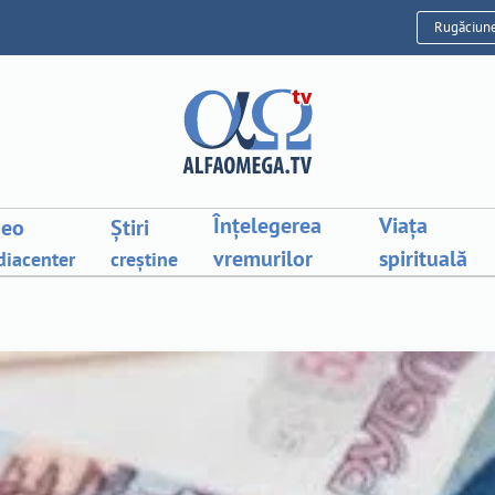
Rugăciun
Înțelegerea
Viața
deo
Știri
vremurilor
spirituală
iacenter
creștine