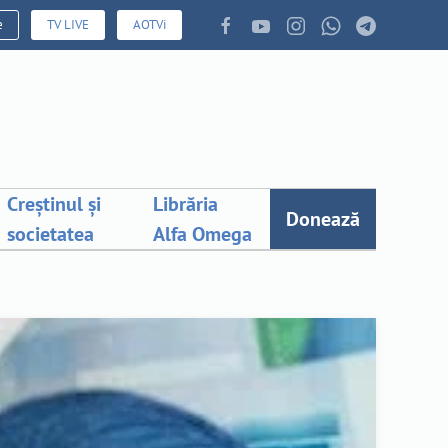
e
TV LIVE
AOTVi
Creștinul și
Librăria
Donează
societatea
Alfa Omega