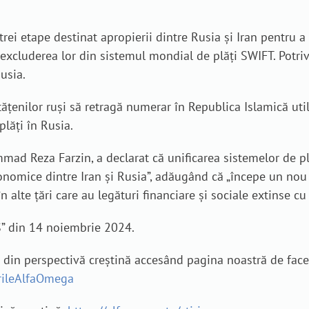
trei etape destinat apropierii dintre Rusia și Iran pentru 
 excluderea lor din sistemul mondial de plăți SWIFT. Potri
usia.
enilor ruși să retragă numerar în Republica Islamică utiliz
plăți în Rusia.
mad Reza Farzin, a declarat că unificarea sistemelor de pl
economice dintre Iran și Rusia”, adăugând că „începe un no
în alte țări care au legături financiare și sociale extinse cu
S” din 14 noiembrie 2024.
e din perspectivă creștină accesând pagina noastră de fac
irileAlfaOmega