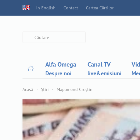
in English
Contact
Cartea Cărților
Type 2 or more characters for
results.
Alfa Omega
Canal TV
Vi
Despre noi
live&emisiuni
Med
Acasă
Știri
Mapamond Creștin