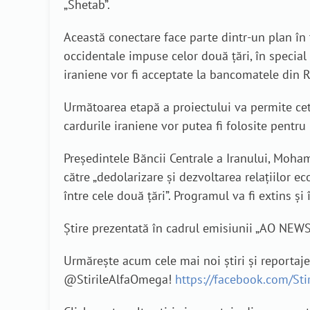
„Shetab”.
Această conectare face parte dintr-un plan în 
occidentale impuse celor două țări, în special
iraniene vor fi acceptate la bancomatele din R
Următoarea etapă a proiectului va permite cetăț
cardurile iraniene vor putea fi folosite pentru 
Președintele Băncii Centrale a Iranului, Moham
către „dedolarizare și dezvoltarea relațiilor 
între cele două țări”. Programul va fi extins și 
Știre prezentată în cadrul emisiunii „AO NEW
Urmărește acum cele mai noi știri și reportaj
@StirileAlfaOmega!
https://facebook.com/St