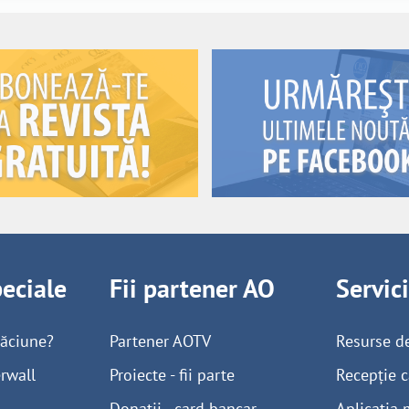
peciale
Fii partener AO
Servic
găciune?
Partener AOTV
Resurse d
rwall
Proiecte - fii parte
Recepție c
Donații - card bancar
Aplicația 