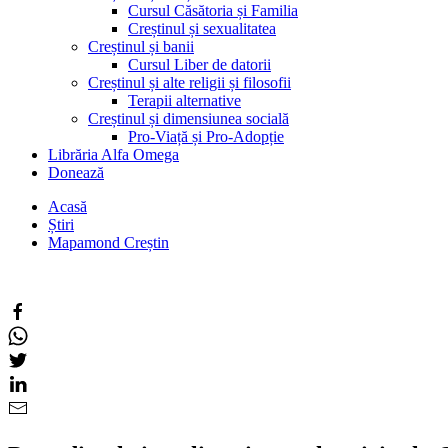
Cursul Căsătoria și Familia
Creștinul și sexualitatea
Creștinul și banii
Cursul Liber de datorii
Creștinul și alte religii și filosofii
Terapii alternative
Creștinul și dimensiunea socială
Pro-Viață și Pro-Adopție
Librăria Alfa Omega
Donează
Acasă
Știri
Mapamond Creștin