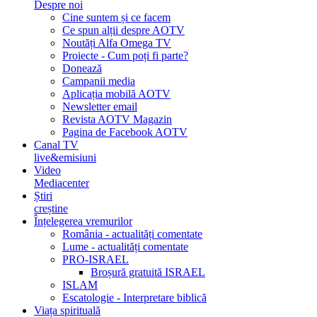
Despre noi
Cine suntem și ce facem
Ce spun alții despre AOTV
Noutăți Alfa Omega TV
Proiecte - Cum poți fi parte?
Donează
Campanii media
Aplicația mobilă AOTV
Newsletter email
Revista AOTV Magazin
Pagina de Facebook AOTV
Canal TV
live&emisiuni
Video
Mediacenter
Știri
creștine
Înțelegerea vremurilor
România - actualități comentate
Lume - actualități comentate
PRO-ISRAEL
Broșură gratuită ISRAEL
ISLAM
Escatologie - Interpretare biblică
Viața spirituală