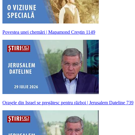
Povestea unei chemări | Mapamond Creștin 1149
Orașele din Israel se pregătesc pentru război | Jerusalem Dateline 739