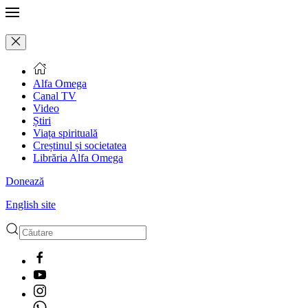
Alfa Omega
Canal TV
Video
Știri
Viața spirituală
Creștinul și societatea
Librăria Alfa Omega
Donează
English site