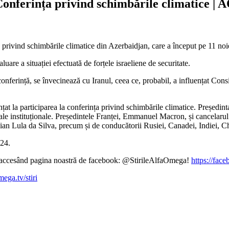
la Conferința privind schimbările climatice 
nța privind schimbările climatice din Azerbaidjan, care a început pe 11 n
uare a situației efectuată de forțele israeliene de securitate.
conferință, se învecinează cu Iranul, ceea ce, probabil, a influențat Con
nțat la participarea la conferința privind schimbările climatice. Președ
ale instituționale. Președintele Franței, Emmanuel Macron, și cancelaru
an Lula da Silva, precum și de conducătorii Rusiei, Canadei, Indiei, Chi
24.
ină accesând pagina noastră de facebook: @StirileAlfaOmega!
https://fac
mega.tv/stiri