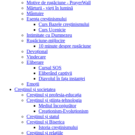
Motive de rugăciune - PrayerWall
Mărturii - vieți în lumină
Mântuire
Esența creștinismului
Curs Bazele creștinismului
Curs Ucenicie
Intimitate cu Dumnezeu
Rugăciune-mijlocire
10 minute despre rugăciune
Devoțional
Vindecare
Eliberare
Cursul SOS
Eliberând captivii
Diavolul în fața instanței
Emoții
Creștinul și societatea
Creștinul și profesia-educația
Creștinul și știința-tehnologia
Mediul înconjurător
Creaționism-Evoluționism
Creștinul și statul
Creștinul și Biserica
Istoria creștinismului
Creștinul și relațiile