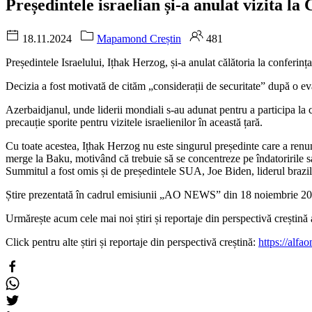
Președintele israelian și-a anulat vizita 
18.11.2024
Mapamond Creștin
481
Președintele Israelului, Ițhak Herzog, și-a anulat călătoria la conferi
Decizia a fost motivată de cităm „considerații de securitate” după o eval
Azerbaidjanul, unde liderii mondiali s-au adunat pentru a participa la 
precauție sporite pentru vizitele israelienilor în această țară.
Cu toate acestea, Ițhak Herzog nu este singurul președinte care a renu
merge la Baku, motivând că trebuie să se concentreze pe îndatoririle s
Summitul a fost omis și de președintele SUA, Joe Biden, liderul brazili
Știre prezentată în cadrul emisiunii „AO NEWS” din 18 noiembrie 20
Urmărește acum cele mai noi știri și reportaje din perspectivă creșt
Click pentru alte știri și reportaje din perspectivă creștină:
https://alfao