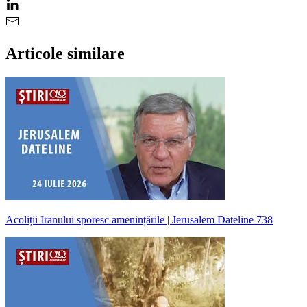
Articole similare
Acoliții Iranului sporesc amenințările | Jerusalem Dateline 738