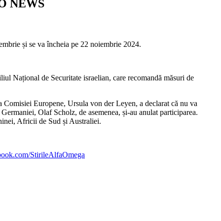
| AO NEWS
oiembrie și se va încheia pe 22 noiembrie 2024.
siliul Național de Securitate israelian, care recomandă măsuri de
inta Comisiei Europene, Ursula von der Leyen, a declarat că nu va
l Germaniei, Olaf Scholz, de asemenea, și-au anulat participarea.
nei, Africii de Sud și Australiei.
ebook.com/StirileAlfaOmega