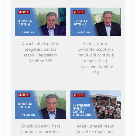
Orașele din Israel se
Au fost oprite
pregătesc pentru
loviturile împotriva
război | Jerusalem
Iranului și continuă
Dateline 739
negocierile |
Jerusalem Dateline
740
Consiliul pentru Pace
Apelul președintelui
ajunge la un acord cu
la o zi de rugăciune,