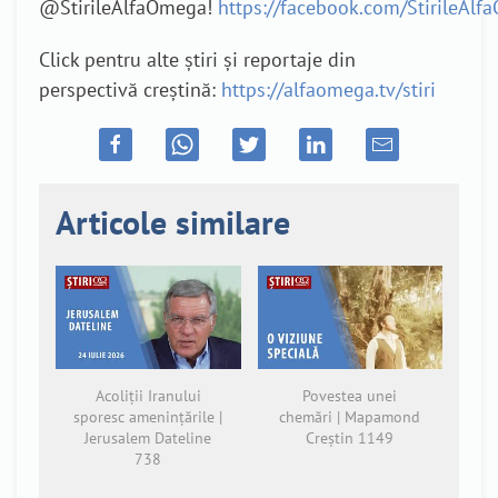
@StirileAlfaOmega!
https://facebook.com/StirileAl
Click pentru alte știri și reportaje din
perspectivă creștină:
https://alfaomega.tv/stiri
Articole similare
Acoliții Iranului
Povestea unei
sporesc amenințările |
chemări | Mapamond
Jerusalem Dateline
Creștin 1149
738