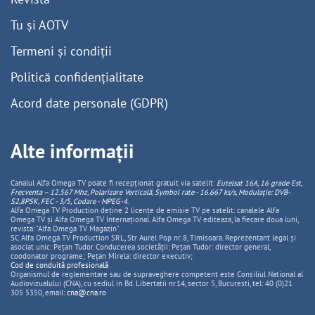
Tu și AOTV
Termeni și condiții
Politică confidențialitate
Acord date personale (GDPR)
Alte informații
Canalul Alfa Omega TV poate fi recepționat gratuit via satelit:
Eutelsat 16A, 16 grade Est,
Frecventa – 12.567 Mhz, Polarizare
Vertica
lă, Symbol rate - 16.667 ks/s, Modulație: DVB-
S2,8PSK, FEC - 3/5, Codare - MPEG-4
.
Alfa Omega TV Production deține 2 licențe de emisie TV pe satelit: canalele Alfa
Omega TV și Alfa Omega TV Internațional. Alfa Omega TV editeaza, la fiecare doua luni,
revista: "Alfa Omega TV Magazin".
SC Alfa Omega TV Production SRL, Str Aurel Pop nr. 8, Timisoara. Reprezentant legal și
asociat unic: Pețan Tudor. Conducerea societății: Pețan Tudor: director general,
coodonator programe; Pețan Mirela: director executiv;
Cod de conduită profesională
Organismul de reglementare sau de supraveghere competent este Consiliul National al
Audiovizualului (CNA), cu sediul in Bd. Libertatii nr.14, sector 5, Bucuresti, tel: 40 (0)21
305 5350, email:
cna@cna.ro