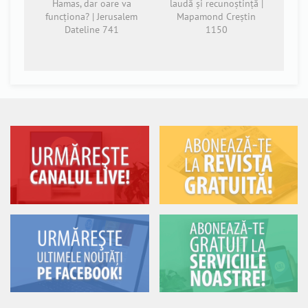
Hamas, dar oare va
laudă și recunoștință |
funcționa? | Jerusalem
Mapamond Creștin
Dateline 741
1150