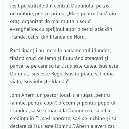
ieșit pe străzile din centrul Dublinului pe 26
octombrie, pentru primul „Marș pentru Isus” din
oraș, organizat de mai multe biserici
evanghelice, cu sprijinul altor biserici atât din
Irlanda, cât și din Irlanda de Nord.
Participanții au mers la parlamentul irlandez,
ținând cruci de lemn și fluturând steaguri și
pancarte pe care scria: „Isus este Calea, Isus este
Domnul, Isus este Rege, Isus îți poate schimba
viața, Isus iubește Irlanda”.
John Ahern, un pastor local, s-a rugat „pentru
familie, pentru copii”, precum și pentru poporul
irlandez „să se întoarcă la Dumnezeu, să aibă
credință în El, să-L onoreze, să-l se închine și să
declare că Isus este Domnul”. Ahern a avertizat,