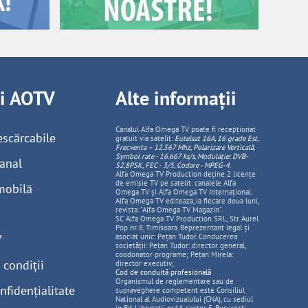
ii AOTV
Alte informații
Canalul Alfa Omega TV poate fi recepționat
escărcabile
gratuit via satelit:
Eutelsat 16A, 16 grade Est,
Frecventa – 12.567 Mhz, Polarizare
Vertica
lă,
Symbol rate - 16.667 ks/s, Modulație: DVB-
anal
S2,8PSK, FEC - 3/5, Codare - MPEG-4
.
Alfa Omega TV Production deține 2 licențe
de emisie TV pe satelit: canalele Alfa
mobilă
Omega TV și Alfa Omega TV Internațional.
Alfa Omega TV editeaza, la fiecare doua luni,
revista: "Alfa Omega TV Magazin".
SC Alfa Omega TV Production SRL, Str Aurel
Pop nr. 8, Timisoara. Reprezentant legal și
V
asociat unic: Pețan Tudor. Conducerea
societății: Pețan Tudor: director general,
coodonator programe; Pețan Mirela:
 condiții
director executiv;
Cod de conduită profesională
Organismul de reglementare sau de
nfidențialitate
supraveghere competent este Consiliul
National al Audiovizualului (CNA), cu sediul