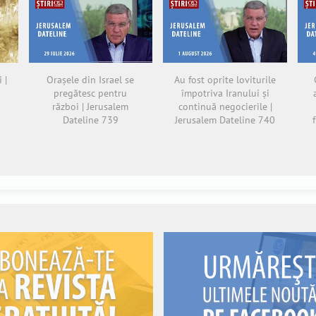
 |
Orașele din Israel se
Au fost oprite loviturile
pregătesc pentru
împotriva Iranului și
război | Jerusalem
continuă negocierile |
Dateline 739
Jerusalem Dateline 740