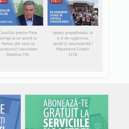
Consiliul pentru Pace
Apelul președintelui la
ajunge la un acord cu
o zi de rugăciune,
Hamas, dar oare va
laudă și recunoștință |
funcționa? | Jerusalem
Mapamond Creștin
Dateline 741
1150