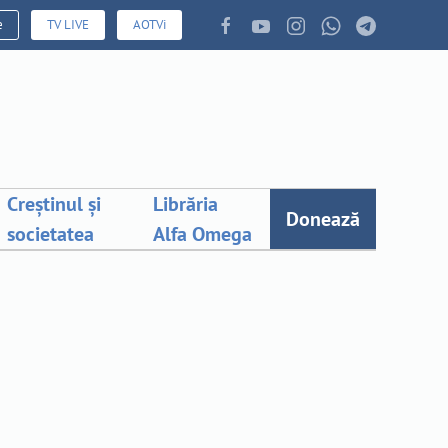
e
TV LIVE
AOTVi
Creștinul și
Librăria
Donează
societatea
Alfa Omega