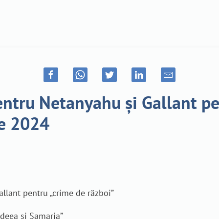
ntru Netanyahu și Gallant pen
e 2024
llant pentru „crime de război”
udeea și Samaria”