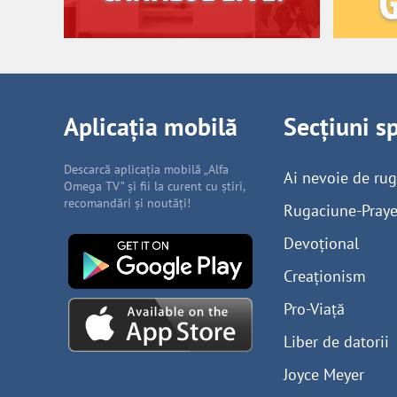
Aplicația mobilă
Secțiuni s
Descarcă aplicația mobilă „Alfa
Ai nevoie de ru
Omega TV” și fii la curent cu știri,
recomandări și noutăți!
Rugaciune-Praye
Devoțional
Creaționism
Pro-Viață
Liber de datorii
Joyce Meyer