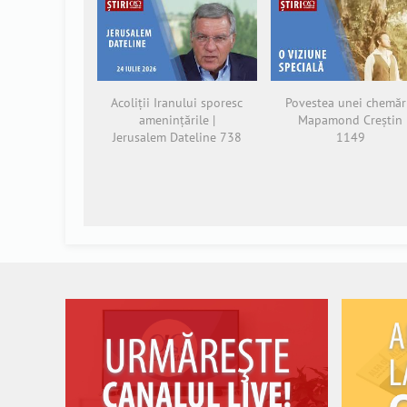
Acoliții Iranului sporesc
Povestea unei chemări
amenințările |
Mapamond Creștin
Jerusalem Dateline 738
1149