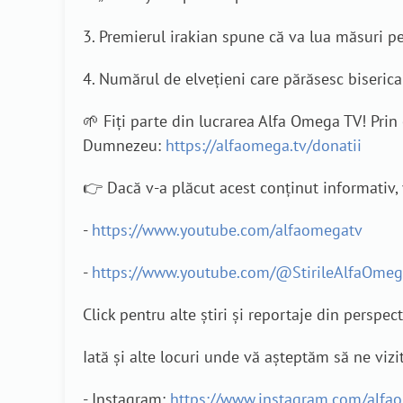
3. Premierul irakian spune că va lua măsuri pe
4. Numărul de elvețieni care părăsesc biserica
🌱 Fiți parte din lucrarea Alfa Omega TV! Pri
Dumnezeu:
https://alfaomega.tv/donatii
👉 Dacă v-a plăcut acest conținut informativ, 
-
https://www.youtube.com/alfaomegatv
-
https://www.youtube.com/@StirileAlfaOme
Click pentru alte știri și reportaje din perspec
Iată și alte locuri unde vă așteptăm să ne vizit
- Instagram:
https://www.instagram.com/alfa