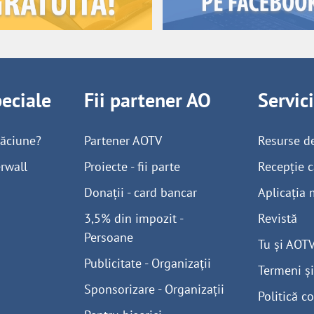
peciale
Fii partener AO
Servic
găciune?
Partener AOTV
Resurse d
rwall
Proiecte - fii parte
Recepție c
Donații - card bancar
Aplicația 
3,5% din impozit -
Revistă
Persoane
Tu și AOT
Publicitate - Organizații
Termeni și
Sponsorizare - Organizații
Politică co