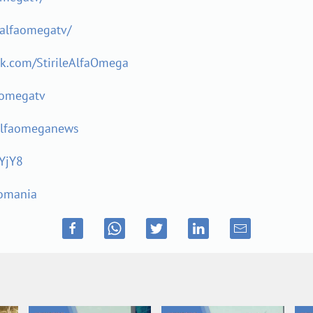
alfaomegatv/
ok.com/StirileAlfaOmega
aomegatv
alfaomeganews
YjY8
Romania