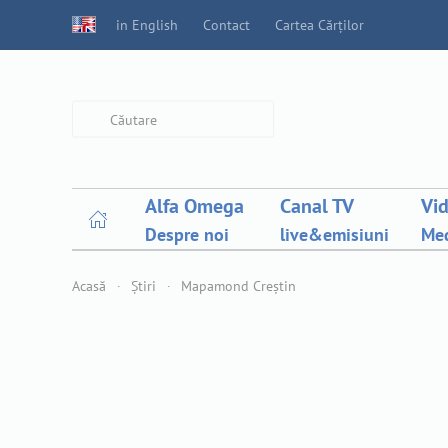
in English
Contact
Cartea Cărților
Type 2 or more characters for
results.
Alfa Omega
Canal TV
Vi
Despre noi
live&emisiuni
Med
Acasă
Știri
Mapamond Creștin