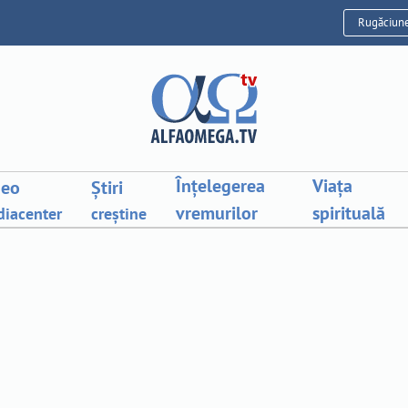
Rugăciun
Înțelegerea
Viața
deo
Știri
vremurilor
spirituală
iacenter
creștine