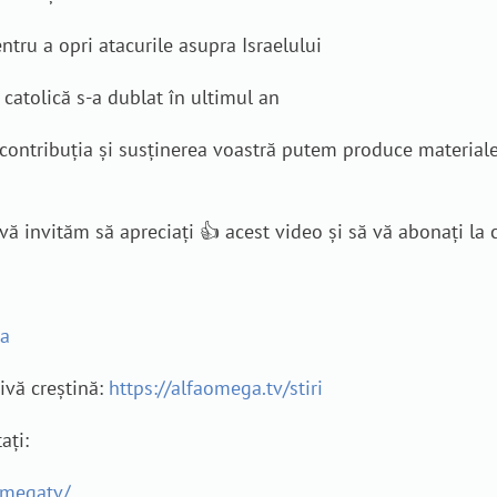
ntru a opri atacurile asupra Israelului
 catolică s-a dublat în ultimul an
n contribuția și susținerea voastră putem produce material
vă invităm să apreciați 👍 acest video și să vă abonați la
ga
tivă creștină:
https://alfaomega.tv/stiri
ați:
omegatv/