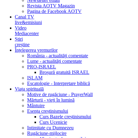
Newsletter email
Revista AOTV Magazin
Pagina de Facebook AOTV
Canal TV
live&emisiuni
Video
Mediacenter
Știri
creștine
Înțelegerea vremurilor
România - actualități comentate
Lume - actualități comentate
PRO-ISRAEL
Broșură gratuită ISRAEL
ISLAM
Escatologie - Interpretare biblică
Viața spirituală
Motive de rugăciune - PrayerWall
Mărturii - vieți în lumină
Mântuire
Esența creștinismului
Curs Bazele creștinismului
Curs Ucenicie
Intimitate cu Dumnezeu
Rugăciune-mijlocire