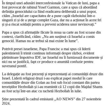
În timpul unei adunări interconfesionale la Vatican de luni, papa a
fost provocat de rabinul Yosef Garmon, care a spus că abordând
definiția genocidului ca fiind eradicarea deliberată a unui popor,
cităm „Israelul are capacitatea de a pune capăt războiului într-o
singură zi și de a șterge complet Gaza, dar nu a acționat în acest fel
și și-a riscat soldații pentru a preveni uciderea unor nevinovați.”
Papa a spus că afirmațiile făcute în noua sa carte au fost scoase din
context, clarificând, cităm: „Nu am susținut că Israelul a comis
genocid. Hamas nu ar trebui să mai existe în lume”.
Potrivit presei israeliene, Papa Francisc a mai spus că liderii
palestinienii îi trimit continuu informații despre război, evident
părtinitoare împotriva IDF, iar Israelul nu îi furnizează documente și
nici nu se justifică, fapt ce produce o anumită confuzie pentru
suveranul pontif.
La delegație au fost prezenți și reprezentanți ai comunității druze din
Israel. Liderii religioși druzi i-au explicat papei modul în care
comunitățile druze din Golan au fost sub focul constant din partea
teroriștilor Hezbollah și i-au reamintit că 12 copii din Majdal Shams
au fost uciși într-un atac cu rachetă Hezbollah în iulie.
Știre prezentată în cadrul emisiunii „AO NEWS” din 27 noiembrie
2024.