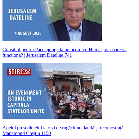
Consiliul pentru Pace ajunge la un acord cu Hamas, dar oare va
funcționa? | Jerusalem Dateline 741
Apelul președintelui la o zi de rugăciune, laudă și recunoștință |
Mapamond Creștin 1150