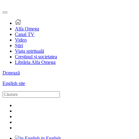
Alfa Omega
Canal TV
Video
Știri
Viața spirituală
Creștinul și societatea
Librăria Alfa Omega
Donează
English site
in English