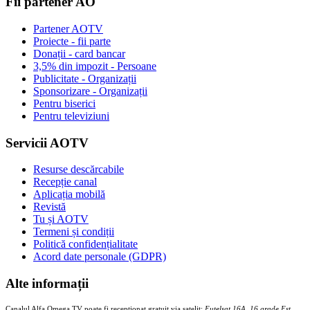
Fii partener AO
Partener AOTV
Proiecte - fii parte
Donații - card bancar
3,5% din impozit - Persoane
Publicitate - Organizații
Sponsorizare - Organizații
Pentru biserici
Pentru televiziuni
Servicii AOTV
Resurse descărcabile
Recepție canal
Aplicația mobilă
Revistă
Tu și AOTV
Termeni și condiții
Politică confidențialitate
Acord date personale (GDPR)
Alte informații
Canalul Alfa Omega TV poate fi recepționat gratuit via satelit:
Eutelsat 16A, 16 grade Est,