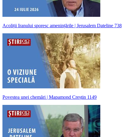
Acoliții Iranului sporesc amenințările | Jerusalem Dateline 738
Povestea unei chemări | Mapamond Creștin 1149