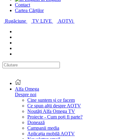
Contact
Cartea Cărților
Rugăciune
TV LIVE
AOTVi
Alfa Omega
Despre noi
Cine suntem și ce facem
Ce spun alții despre AOTV
Noutăți Alfa Omega TV
Proiecte - Cum poți fi parte?
Donează
Campanii media
Aplicația mobilă AOTV