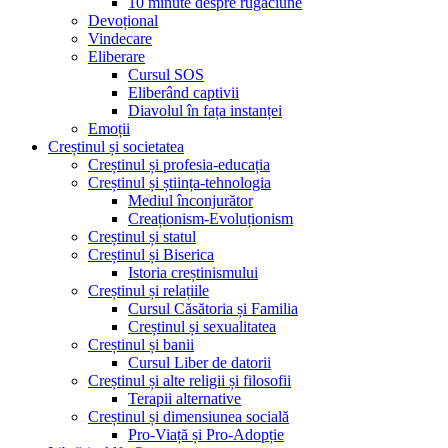
10 minute despre rugăciune
Devoțional
Vindecare
Eliberare
Cursul SOS
Eliberând captivii
Diavolul în fața instanței
Emoții
Creștinul și societatea
Creștinul și profesia-educația
Creștinul și știința-tehnologia
Mediul înconjurător
Creaționism-Evoluționism
Creștinul și statul
Creștinul și Biserica
Istoria creștinismului
Creștinul și relațiile
Cursul Căsătoria și Familia
Creștinul și sexualitatea
Creștinul și banii
Cursul Liber de datorii
Creștinul și alte religii și filosofii
Terapii alternative
Creștinul și dimensiunea socială
Pro-Viață și Pro-Adopție