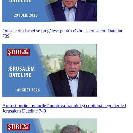
Orașele din Israel se pregătesc pentru război | Jerusalem Dateline
739
Au fost oprite loviturile împotriva Iranului și continuă negocierile |
Jerusalem Dateline 740