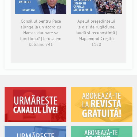
Consiliul pentru Pace
Apelul președintelui
ajunge la un acord cu
la o zi de rugăciune,
Hamas, dar oare va
laudă și recunoștință |
funcționa? | Jerusalem
Mapamond Creștin
Dateline 741
1150