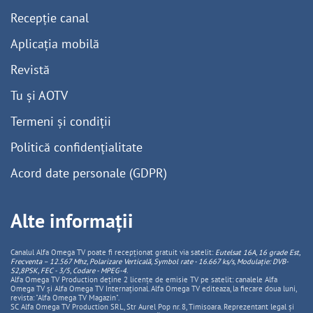
Recepție canal
Aplicația mobilă
Revistă
Tu și AOTV
Termeni și condiții
Politică confidențialitate
Acord date personale (GDPR)
Alte informații
Canalul Alfa Omega TV poate fi recepționat gratuit via satelit:
Eutelsat 16A, 16 grade Est,
Frecventa – 12.567 Mhz, Polarizare
Vertica
lă, Symbol rate - 16.667 ks/s, Modulație: DVB-
S2,8PSK, FEC - 3/5, Codare - MPEG-4
.
Alfa Omega TV Production deține 2 licențe de emisie TV pe satelit: canalele Alfa
Omega TV și Alfa Omega TV Internațional. Alfa Omega TV editeaza, la fiecare doua luni,
revista: "Alfa Omega TV Magazin".
SC Alfa Omega TV Production SRL, Str Aurel Pop nr. 8, Timisoara. Reprezentant legal și