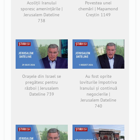
Acoliții Iranului
Povestea unei
sporesc amenințările |
chemări | Mapamond
Jerusalem Dateline
Creștin 1149
738
Orașele din Israel se
Au fost oprite
pregătesc pentru
loviturile împotriva
război | Jerusalem
Iranului și continuă
Dateline 739
negocierile |
Jerusalem Dateline
740