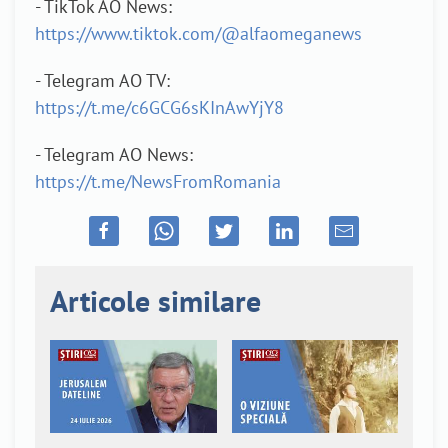
- TikTok AO News:
https://www.tiktok.com/@alfaomeganews
- Telegram AO TV:
https://t.me/c6GCG6sKInAwYjY8
- Telegram AO News:
https://t.me/NewsFromRomania
Articole similare