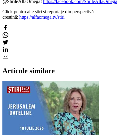
@StirileAlfaOmega!
https://facebook.com/StirileAlfaOmega
Click pentru alte știri și reportaje din perspectivă
creștină:
https://alfaomega.tv/stiri
Articole similare