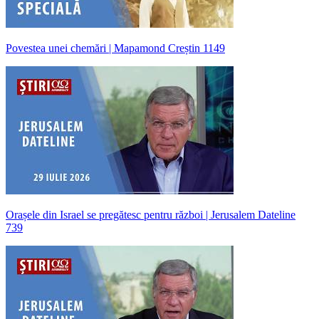
Povestea unei chemări | Mapamond Creștin 1149
Orașele din Israel se pregătesc pentru război | Jerusalem Dateline
739