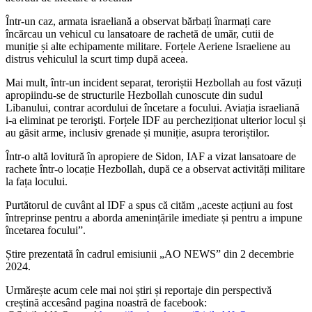
Într-un caz, armata israeliană a observat bărbați înarmați care
încărcau un vehicul cu lansatoare de rachetă de umăr, cutii de
muniție și alte echipamente militare. Forțele Aeriene Israeliene au
distrus vehiculul la scurt timp după aceea.
Mai mult, într-un incident separat, teroriștii Hezbollah au fost văzuți
apropiindu-se de structurile Hezbollah cunoscute din sudul
Libanului, contrar acordului de încetare a focului. Aviația israeliană
i-a eliminat pe terorişti. Forțele IDF au percheziționat ulterior locul și
au găsit arme, inclusiv grenade și muniție, asupra teroriștilor.
Într-o altă lovitură în apropiere de Sidon, IAF a vizat lansatoare de
rachete într-o locație Hezbollah, după ce a observat activități militare
la fața locului.
Purtătorul de cuvânt al IDF a spus că cităm „aceste acțiuni au fost
întreprinse pentru a aborda amenințările imediate și pentru a impune
încetarea focului”.
Știre prezentată în cadrul emisiunii „AO NEWS” din 2 decembrie
2024.
Urmărește acum cele mai noi știri și reportaje din perspectivă
creștină accesând pagina noastră de facebook: