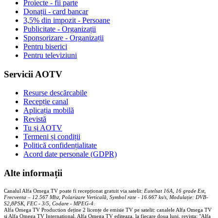
Proiecte - fii parte
Donații - card bancar
3,5% din impozit - Persoane
Publicitate - Organizații
Sponsorizare - Organizații
Pentru biserici
Pentru televiziuni
Servicii AOTV
Resurse descărcabile
Recepție canal
Aplicația mobilă
Revistă
Tu și AOTV
Termeni și condiții
Politică confidențialitate
Acord date personale (GDPR)
Alte informații
Canalul Alfa Omega TV poate fi recepționat gratuit via satelit:
Eutelsat 16A, 16 grade Est,
Frecventa – 12.567 Mhz, Polarizare
Vertica
lă, Symbol rate - 16.667 ks/s, Modulație: DVB-
S2,8PSK, FEC - 3/5, Codare - MPEG-4
.
Alfa Omega TV Production deține 2 licențe de emisie TV pe satelit: canalele Alfa Omega TV
și Alfa Omega TV Internațional. Alfa Omega TV editeaza, la fiecare doua luni, revista: "Alfa