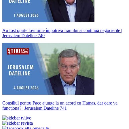
Au fost oprite loviturile împotriva Iranului și continuă negocierile |
Jerusalem Dateline 740
Consiliul pentru Pace ajunge la un acord cu Hamas, dar oare va
funcționa? | Jerusalem Dateline 741