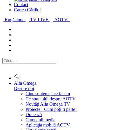
Contact
Cartea Cărților
Rugăciune
TV LIVE
AOTVi
Alfa Omega
Despre noi
Cine suntem și ce facem
Ce spun alții despre AOTV
Noutăți Alfa Omega TV
Proiecte - Cum poți fi parte?
Donează
Campanii media
Aplicația mobilă AOTV