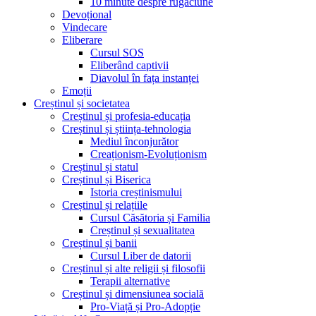
10 minute despre rugăciune
Devoțional
Vindecare
Eliberare
Cursul SOS
Eliberând captivii
Diavolul în fața instanței
Emoții
Creștinul și societatea
Creștinul și profesia-educația
Creștinul și știința-tehnologia
Mediul înconjurător
Creaționism-Evoluționism
Creștinul și statul
Creștinul și Biserica
Istoria creștinismului
Creștinul și relațiile
Cursul Căsătoria și Familia
Creștinul și sexualitatea
Creștinul și banii
Cursul Liber de datorii
Creștinul și alte religii și filosofii
Terapii alternative
Creștinul și dimensiunea socială
Pro-Viață și Pro-Adopție