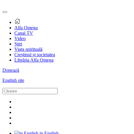
Alfa Omega
Canal TV
Video
Știri
Viața spirituală
Creștinul și societatea
Librăria Alfa Omega
Donează
English site
in English