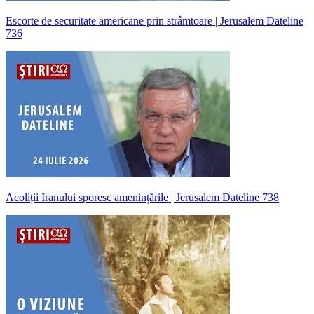
Escorte de securitate americane prin strâmtoare | Jerusalem Dateline
736
Acoliții Iranului sporesc amenințările | Jerusalem Dateline 738