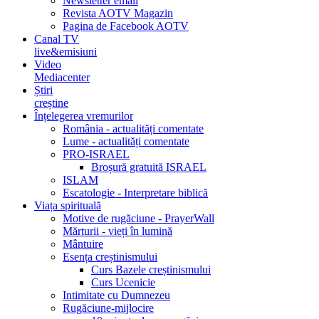
Newsletter email
Revista AOTV Magazin
Pagina de Facebook AOTV
Canal TV
live&emisiuni
Video
Mediacenter
Știri
creștine
Înțelegerea vremurilor
România - actualități comentate
Lume - actualități comentate
PRO-ISRAEL
Broșură gratuită ISRAEL
ISLAM
Escatologie - Interpretare biblică
Viața spirituală
Motive de rugăciune - PrayerWall
Mărturii - vieți în lumină
Mântuire
Esența creștinismului
Curs Bazele creștinismului
Curs Ucenicie
Intimitate cu Dumnezeu
Rugăciune-mijlocire