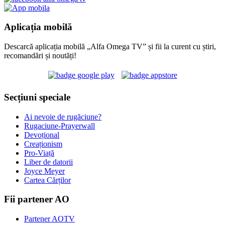
Aplicația mobilă
Descarcă aplicația mobilă „Alfa Omega TV” și fii la curent cu știri,
recomandări și noutăți!
Secțiuni speciale
Ai nevoie de rugăciune?
Rugaciune-Prayerwall
Devoțional
Creaționism
Pro-Viață
Liber de datorii
Joyce Meyer
Cartea Cărților
Fii partener AO
Partener AOTV