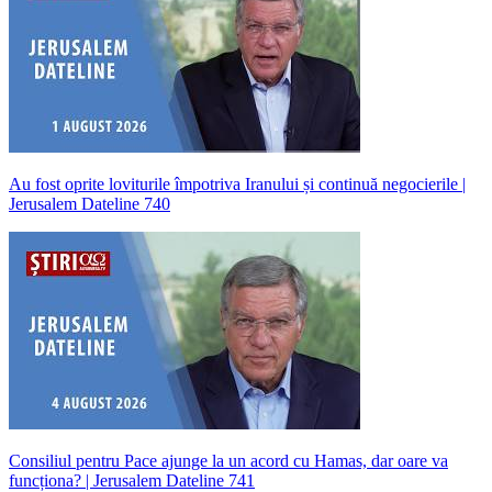
Au fost oprite loviturile împotriva Iranului și continuă negocierile |
Jerusalem Dateline 740
Consiliul pentru Pace ajunge la un acord cu Hamas, dar oare va
funcționa? | Jerusalem Dateline 741