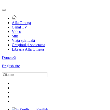
Alfa Omega
Canal TV
Video
Știri
Viața spirituală
Creștinul și societatea
Librăria Alfa Omega
Donează
English site
in English