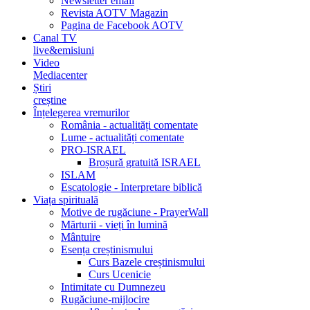
Newsletter email
Revista AOTV Magazin
Pagina de Facebook AOTV
Canal TV
live&emisiuni
Video
Mediacenter
Știri
creștine
Înțelegerea vremurilor
România - actualități comentate
Lume - actualități comentate
PRO-ISRAEL
Broșură gratuită ISRAEL
ISLAM
Escatologie - Interpretare biblică
Viața spirituală
Motive de rugăciune - PrayerWall
Mărturii - vieți în lumină
Mântuire
Esența creștinismului
Curs Bazele creștinismului
Curs Ucenicie
Intimitate cu Dumnezeu
Rugăciune-mijlocire