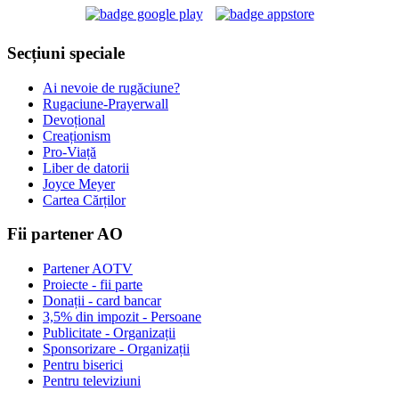
Secțiuni speciale
Ai nevoie de rugăciune?
Rugaciune-Prayerwall
Devoțional
Creaționism
Pro-Viață
Liber de datorii
Joyce Meyer
Cartea Cărților
Fii partener AO
Partener AOTV
Proiecte - fii parte
Donații - card bancar
3,5% din impozit - Persoane
Publicitate - Organizații
Sponsorizare - Organizații
Pentru biserici
Pentru televiziuni