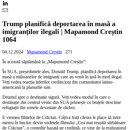
Trump planifică deportarea în masă a
imigranților ilegali | Mapamond Creștin
1064
04.12.2024
Mapamond Creștin
271
În această săptămână la „Mapamond Creștin”:
În SUA, președintele ales, Donald Trump, planifică deportarea în
masă a milioanelor de imigranți care au venit în țară în mod ilegal.
Veți vedea reacția liderilor credincioși din comunitatea latino-
americană la planurile sale.
Drumul spre o destinație sigură. Veți vedea modul în care o
destinație din centrul vestic din SUA primește cu brațele deschise
refugiații din zonele devastate de război.
E vremea filmelor de Crăciun. Câțiva frați cărora le place să intre
mereu în bucluc devin vedetele filmului „Cea mai reușită sărbătoare
de Crăciun”, o comedie bazată pe credință, ce vine de la realizatorul