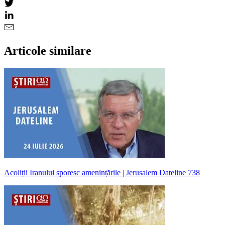
Articole similare
Acoliții Iranului sporesc amenințările | Jerusalem Dateline 738