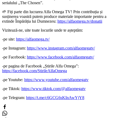
serialului „The Chosen”.
🌱 Fiți parte din lucrarea Alfa Omega TV! Prin contribuția și
susținerea voastră putem produce materiale importante pentru a
extinde Împărăția lui Dumnezeu:
https://alfaomega.tv/donatii
Vizitează-ne, uite toate locurile unde te așteptăm:
-pe site:
https://alfaomega.tv/
-pe Instagram:
https://www.instagram.com/alfaomegatv/
-pe Facebook:
https://www.facebook.com/alfaomegatv/
-pe pagina de Facebook „Știrile Alfa Omega”:
https://facebook.com/StirileAlfaOmega
-pe Youtube:
https://www.youtube.com/alfaomegatv
-pe Tiktok:
https://www.tiktok.com/@alfaomegatv
-pe Telegram:
https://t.me/c6GCG6sKInAwYjY8