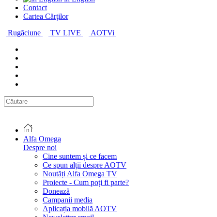
Contact
Cartea Cărților
Rugăciune
TV LIVE
AOTVi
Alfa Omega
Despre noi
Cine suntem și ce facem
Ce spun alții despre AOTV
Noutăți Alfa Omega TV
Proiecte - Cum poți fi parte?
Donează
Campanii media
Aplicația mobilă AOTV