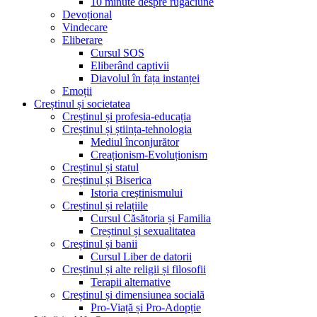
10 minute despre rugăciune
Devoțional
Vindecare
Eliberare
Cursul SOS
Eliberând captivii
Diavolul în fața instanței
Emoții
Creștinul și societatea
Creștinul și profesia-educația
Creștinul și știința-tehnologia
Mediul înconjurător
Creaționism-Evoluționism
Creștinul și statul
Creștinul și Biserica
Istoria creștinismului
Creștinul și relațiile
Cursul Căsătoria și Familia
Creștinul și sexualitatea
Creștinul și banii
Cursul Liber de datorii
Creștinul și alte religii și filosofii
Terapii alternative
Creștinul și dimensiunea socială
Pro-Viață și Pro-Adopție