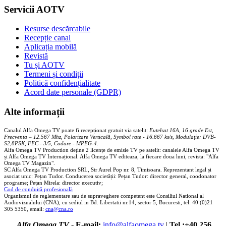
Servicii AOTV
Resurse descărcabile
Recepție canal
Aplicația mobilă
Revistă
Tu și AOTV
Termeni și condiții
Politică confidențialitate
Acord date personale (GDPR)
Alte informații
Canalul Alfa Omega TV poate fi recepționat gratuit via satelit:
Eutelsat 16A, 16 grade Est,
Frecventa – 12.567 Mhz, Polarizare
Vertica
lă, Symbol rate - 16.667 ks/s, Modulație: DVB-
S2,8PSK, FEC - 3/5, Codare - MPEG-4
.
Alfa Omega TV Production deține 2 licențe de emisie TV pe satelit: canalele Alfa Omega TV
și Alfa Omega TV Internațional. Alfa Omega TV editeaza, la fiecare doua luni, revista: "Alfa
Omega TV Magazin".
SC Alfa Omega TV Production SRL, Str Aurel Pop nr. 8, Timisoara. Reprezentant legal și
asociat unic: Pețan Tudor. Conducerea societății: Pețan Tudor: director general, coodonator
programe; Pețan Mirela: director executiv;
Cod de conduită profesională
Organismul de reglementare sau de supraveghere competent este Consiliul National al
Audiovizualului (CNA), cu sediul in Bd. Libertatii nr.14, sector 5, Bucuresti, tel: 40 (0)21
305 5350, email:
cna@cna.ro
Alfa Omega TV
-
E-mail:
info@alfaomega.tv
|
Tel.:+40 256