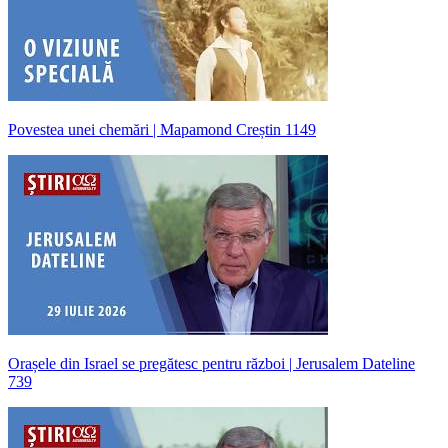
Povestea unei chemări | Mapamond Creștin 1149
Orașele din Israel se pregătesc pentru război | Jerusalem Dateline
739