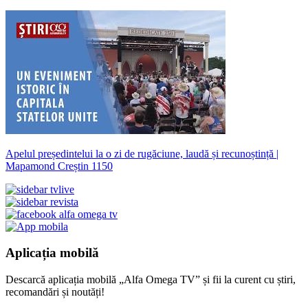
Apelul președintelui la o zi de rugăciune, laudă și recunoștință |
Mapamond Creștin 1150
Aplicația mobilă
Descarcă aplicația mobilă „Alfa Omega TV” și fii la curent cu știri,
recomandări și noutăți!