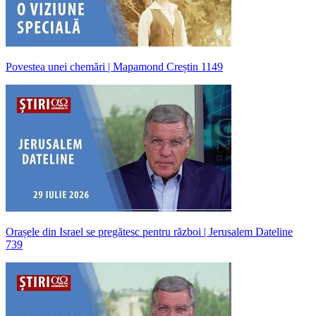
Povestea unei chemări | Mapamond Creștin 1149
Orașele din Israel se pregătesc pentru război | Jerusalem Dateline
739