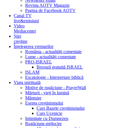
Newsletter email
Revista AOTV Magazin
Pagina de Facebook AOTV
Canal TV
live&emisiuni
Video
Mediacenter
Știri
creștine
Înțelegerea vremurilor
România - actualități comentate
Lume - actualități comentate
PRO-ISRAEL
Broșură gratuită ISRAEL
ISLAM
Escatologie - Interpretare biblică
Viața spirituală
Motive de rugăciune - PrayerWall
Mărturii - vieți în lumină
Mântuire
Esența creștinismului
Curs Bazele creștinismului
Curs Ucenicie
Intimitate cu Dumnezeu
Rugăciune-mijlocire