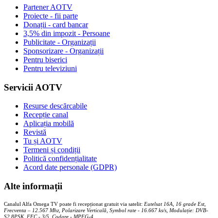
Partener AOTV
Proiecte - fii parte
Donații - card bancar
3,5% din impozit - Persoane
Publicitate - Organizații
Sponsorizare - Organizații
Pentru biserici
Pentru televiziuni
Servicii AOTV
Resurse descărcabile
Recepție canal
Aplicația mobilă
Revistă
Tu și AOTV
Termeni și condiții
Politică confidențialitate
Acord date personale (GDPR)
Alte informații
Canalul Alfa Omega TV poate fi recepționat gratuit via satelit:
Eutelsat 16A, 16 grade Est,
Frecventa – 12.567 Mhz, Polarizare
Vertica
lă, Symbol rate - 16.667 ks/s, Modulație: DVB-
S2,8PSK, FEC - 3/5, Codare - MPEG-4
.