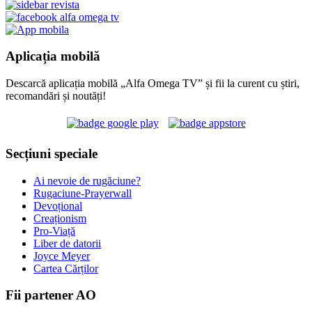
Aplicația mobilă
Descarcă aplicația mobilă „Alfa Omega TV” și fii la curent cu știri,
recomandări și noutăți!
Secțiuni speciale
Ai nevoie de rugăciune?
Rugaciune-Prayerwall
Devoțional
Creaționism
Pro-Viață
Liber de datorii
Joyce Meyer
Cartea Cărților
Fii partener AO