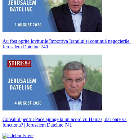
Au fost oprite loviturile împotriva Iranului și continuă negocierile |
Jerusalem Dateline 740
Consiliul pentru Pace ajunge la un acord cu Hamas, dar oare va
funcționa? | Jerusalem Dateline 741