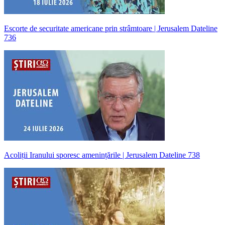
Escorte de securitate americane prin strâmtoare | Jerusalem Dateline
736
Acoliții Iranului sporesc amenințările | Jerusalem Dateline 738