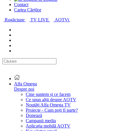
Contact
Cartea Cărților
Rugăciune
TV LIVE
AOTVi
Alfa Omega
Despre noi
Cine suntem și ce facem
Ce spun alții despre AOTV
Noutăți Alfa Omega TV
Proiecte - Cum poți fi parte?
Donează
Campanii media
Aplicația mobilă AOTV