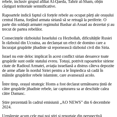
rebele, inclusiv grupul afiliat Al-Qaeda, Tahrir al-Sham, obțin
câștiguri teritoriale semnificative.
Rapoartele indică faptul că forțele rebele au ocupat părți ale orașului
central Hama, forțând armata siriană să se retragă la periferie. O
parte din soldații armatei regimului Bashar al-Assad au dezertat și au
trecut de partea rebelilor.
Consecințele războiului Israelului cu Hezbollah, dificultățile Rusiei
în războiul din Ucraina, au declanșat un efect de domino care a
încurajat grupărite jihadiste să repornească războiul civil din Siria.
Israel nu este deloc implicat în acest conflict sirian deoarece toate
grupările sunt ostile statului evreu. Totuși, potrivit rapoartelor siriene
citate de Radioul Armatei, aviația israeliană a distrus câteva depozite
de arme aflate în nordul Siriei pentru a le împiedica să cadă în
mâinile grupărilor rebele islamiste, care avansează acolo.
Între timp, orașul strategic Homs a fost declarat următoarea țintă de
către grupările jihadiste rebele, iar capturarea sa ar deschide calea
către Damasc.
Știre prezentată în cadrul emisiunii „AO NEWS” din 6 decembrie
2024.
Urmărește acum cele mai noi știri și reportaje din perspectivă