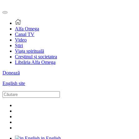
Alfa Omega
Canal TV
Video
Știri
Viața spirituală
Creștinul și societatea
Librăria Alfa Omega
Donează
English site
in English