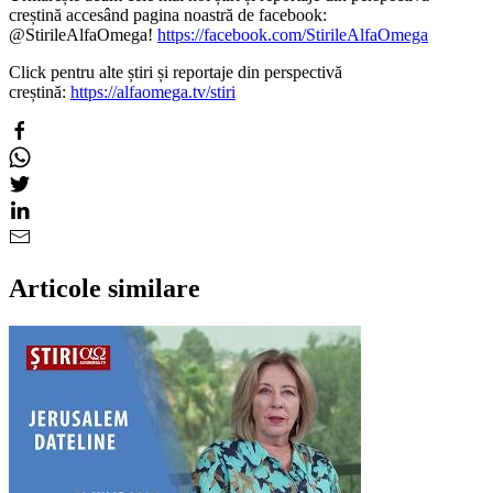
creștină accesând pagina noastră de facebook:
@StirileAlfaOmega!
https://facebook.com/StirileAlfaOmega
Click pentru alte știri și reportaje din perspectivă
creștină:
https://alfaomega.tv/stiri
Articole similare