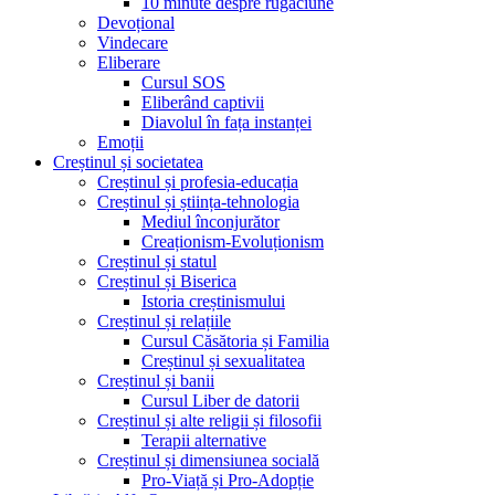
10 minute despre rugăciune
Devoțional
Vindecare
Eliberare
Cursul SOS
Eliberând captivii
Diavolul în fața instanței
Emoții
Creștinul și societatea
Creștinul și profesia-educația
Creștinul și știința-tehnologia
Mediul înconjurător
Creaționism-Evoluționism
Creștinul și statul
Creștinul și Biserica
Istoria creștinismului
Creștinul și relațiile
Cursul Căsătoria și Familia
Creștinul și sexualitatea
Creștinul și banii
Cursul Liber de datorii
Creștinul și alte religii și filosofii
Terapii alternative
Creștinul și dimensiunea socială
Pro-Viață și Pro-Adopție