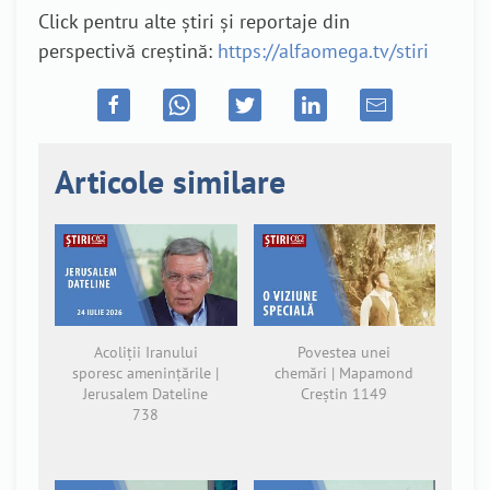
Click pentru alte știri și reportaje din
perspectivă creștină:
https://alfaomega.tv/stiri
Articole similare
Acoliții Iranului
Povestea unei
sporesc amenințările |
chemări | Mapamond
Jerusalem Dateline
Creștin 1149
738