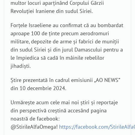
multor locuri aparținând Corpului Gărzii
Revoluției Iraniene din sudul Siriei.
Forțele Israeliene au confirmat că au bombardat
aproape 100 de ținte precum aerodromuri
militare, depozite de arme și fabrici de muniții
din sudul Siriei și din jurul Damascului pentru a
le împiedica să cadă în mâinile rebelilor
jihadiști.
Știre prezentată în cadrul emisiunii „AO NEWS”
din 10 decembrie 2024.
Urmărește acum cele mai noi știri și reportaje
din perspectivă creștină accesând pagina
noastră de facebook:
@StirileAlfaOmega!
https://facebook.com/StirileAl