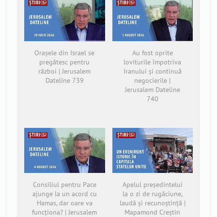
Orașele din Israel se
Au fost oprite
pregătesc pentru
loviturile împotriva
război | Jerusalem
Iranului și continuă
Dateline 739
negocierile |
Jerusalem Dateline
740
Consiliul pentru Pace
Apelul președintelui
ajunge la un acord cu
la o zi de rugăciune,
Hamas, dar oare va
laudă și recunoștință |
funcționa? | Jerusalem
Mapamond Creștin