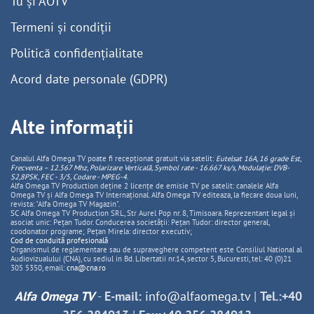
Tu și AOTV
Termeni și condiții
Politică confidențialitate
Acord date personale (GDPR)
Alte informații
Canalul Alfa Omega TV poate fi recepționat gratuit via satelit:
Eutelsat 16A, 16 grade Est,
Frecventa – 12.567 Mhz, Polarizare
Vertica
lă, Symbol rate - 16.667 ks/s, Modulație: DVB-
S2,8PSK, FEC - 3/5, Codare - MPEG-4
.
Alfa Omega TV Production deține 2 licențe de emisie TV pe satelit: canalele Alfa
Omega TV și Alfa Omega TV Internațional. Alfa Omega TV editeaza, la fiecare doua luni,
revista: "Alfa Omega TV Magazin".
SC Alfa Omega TV Production SRL, Str Aurel Pop nr. 8, Timisoara. Reprezentant legal și
asociat unic: Pețan Tudor. Conducerea societății: Pețan Tudor: director general,
coodonator programe; Pețan Mirela: director executiv;
Cod de conduită profesională
Organismul de reglementare sau de supraveghere competent este Consiliul National al
Audiovizualului (CNA), cu sediul in Bd. Libertatii nr.14, sector 5, Bucuresti, tel: 40 (0)21
305 5350, email:
cna@cna.ro
Alfa Omega TV
-
E-mail:
info@alfaomega.tv
|
Tel.:+40