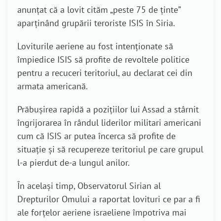
anunțat că a lovit cităm „peste 75 de ținte”
aparținând grupării teroriste ISIS în Siria.
Loviturile aeriene au fost intenționate să
împiedice ISIS să profite de revoltele politice
pentru a recuceri teritoriul, au declarat cei din
armata americană.
Prăbușirea rapidă a pozițiilor lui Assad a stârnit
îngrijorarea în rândul liderilor militari americani
cum că ISIS ar putea încerca să profite de
situație și să recupereze teritoriul pe care grupul
l-a pierdut de-a lungul anilor.
În același timp, Observatorul Sirian al
Drepturilor Omului a raportat lovituri ce par a fi
ale forțelor aeriene israeliene împotriva mai