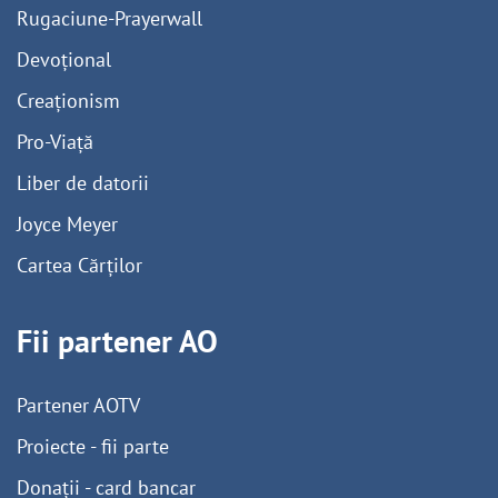
Rugaciune-Prayerwall
Devoțional
Creaționism
Pro-Viață
Liber de datorii
Joyce Meyer
Cartea Cărților
Fii partener AO
Partener AOTV
Proiecte - fii parte
Donații - card bancar