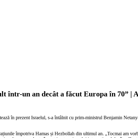
lt într-un an decât a făcut Europa în 70” 
tează în prezent Israelul, s-a întâlnit cu prim-ministrul Benjamin Netany
rațiunile împotriva Hamas și Hezbollah din ultimul an. „Tocmai am vorb