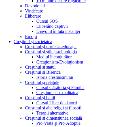
10 minute despre rugăciune
Devoțional
Vindecare
Eliberare
Cursul SOS
Eliberând captivii
Diavolul în fața instanței
Emoții
Creștinul și societatea
Creștinul și profesia-educația
Creștinul și știința-tehnologia
Mediul înconjurător
Creaționism-Evoluționism
Creștinul și statul
Creștinul și Biserica
Istoria creștinismului
Creștinul și relațiile
Cursul Căsătoria și Familia
Creștinul și sexualitatea
Creștinul și banii
Cursul Liber de datorii
Creștinul și alte religii și filosofii
Terapii alternative
Creștinul și dimensiunea socială
Pro-Viață și Pro-Adopție