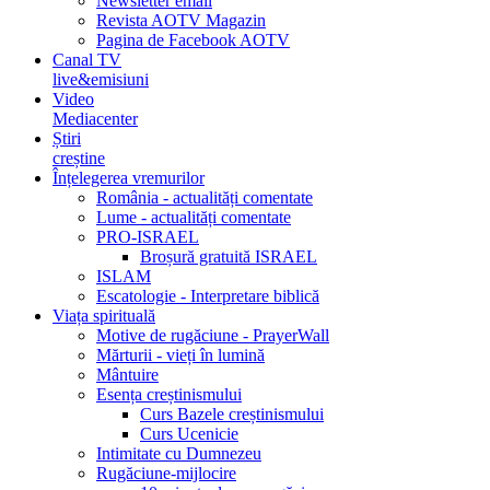
Newsletter email
Revista AOTV Magazin
Pagina de Facebook AOTV
Canal TV
live&emisiuni
Video
Mediacenter
Știri
creștine
Înțelegerea vremurilor
România - actualități comentate
Lume - actualități comentate
PRO-ISRAEL
Broșură gratuită ISRAEL
ISLAM
Escatologie - Interpretare biblică
Viața spirituală
Motive de rugăciune - PrayerWall
Mărturii - vieți în lumină
Mântuire
Esența creștinismului
Curs Bazele creștinismului
Curs Ucenicie
Intimitate cu Dumnezeu
Rugăciune-mijlocire