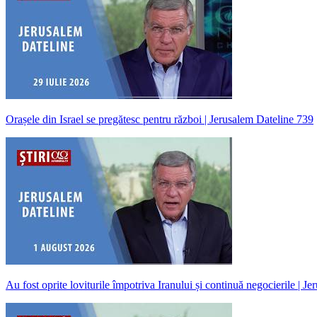
Orașele din Israel se pregătesc pentru război | Jerusalem Dateline 739
Au fost oprite loviturile împotriva Iranului și continuă negocierile | J