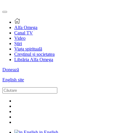
Alfa Omega
Canal TV
Video
Știri
Viața spirituală
Creștinul și societatea
Librăria Alfa Omega
Donează
English site
in English