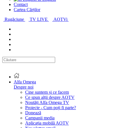
Contact
Cartea Cărților
Rugăciune
TV LIVE
AOTVi
Alfa Omega
Despre noi
Cine suntem și ce facem
Ce spun alții despre AOTV
Noutăți Alfa Omega TV
Proiecte - Cum poți fi parte?
Donează
Campanii media
Aplicația mobilă AOTV