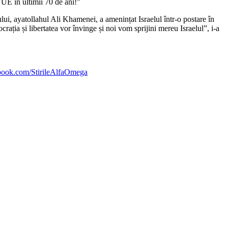
 UE în ultimii 70 de ani!”
ului, ayatollahul Ali Khamenei, a amenințat Israelul într-o postare în
ația și libertatea vor învinge și noi vom sprijini mereu Israelul”, i-a
ebook.com/StirileAlfaOmega