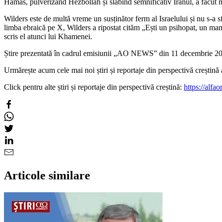
Hamas, pulverizând Hezbollah și slăbind semnificativ Iranul, a făcut ma
Wilders este de multă vreme un susținător ferm al Israelului și nu s-a s
limba ebraică pe X, Wilders a ripostat cităm „Ești un psihopat, un mani
scris el atunci lui Khamenei.
Știre prezentată în cadrul emisiunii „AO NEWS” din 11 decembrie 2
Urmărește acum cele mai noi știri și reportaje din perspectivă creșt
Click pentru alte știri și reportaje din perspectivă creștină:
https://alfao
Articole similare