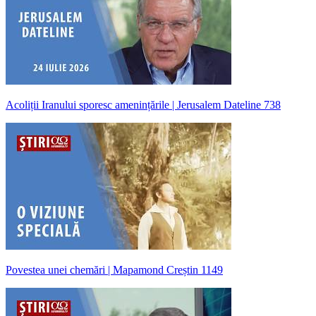
Acoliții Iranului sporesc amenințările | Jerusalem Dateline 738
Povestea unei chemări | Mapamond Creștin 1149