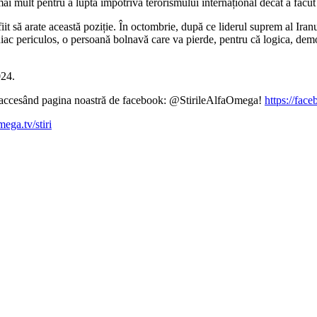
i mult pentru a lupta împotriva terorismului internațional decât a făcut
fiit să arate această poziție. În octombrie, după ce liderul suprem al Iran
ac periculos, o persoană bolnavă care va pierde, pentru că logica, democr
024.
ină accesând pagina noastră de facebook: @StirileAlfaOmega!
https://fac
mega.tv/stiri