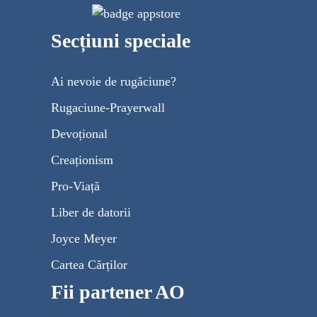
Secțiuni speciale
Ai nevoie de rugăciune?
Rugaciune-Prayerwall
Devoțional
Creaționism
Pro-Viață
Liber de datorii
Joyce Meyer
Cartea Cărților
Fii partener AO