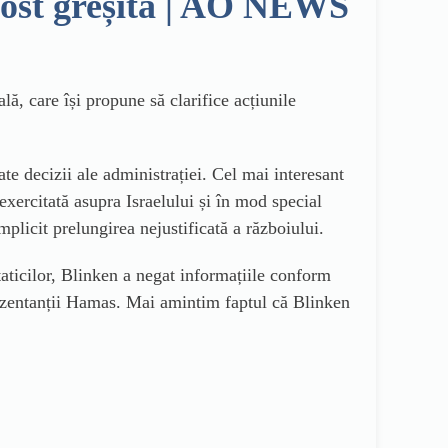
 fost greșită | AO NEWS
ă, care își propune să clarifice acțiunile
e decizii ale administrației. Cel mai interesant
exercitată asupra Israelului și în mod special
plicit prelungirea nejustificată a războiului.
aticilor, Blinken a negat informațiile conform
eprezentanții Hamas. Mai amintim faptul că Blinken