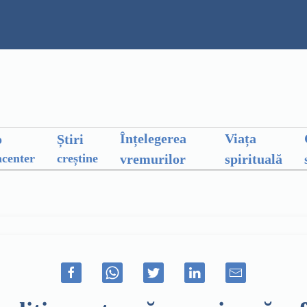
Înțelegerea
Viața
o
Știri
vremurilor
spirituală
center
creștine