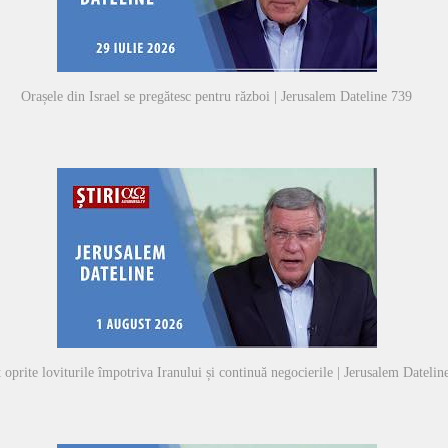
Orașele din Israel se pregătesc pentru război | Jerusalem Dateline 739
 oprite loviturile împotriva Iranului și continuă negocierile | Jerusalem Datelin