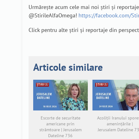
Urmărește acum cele mai noi știri și reportaj
@StirileAlfaOmega!
https://facebook.com/St
Click pentru alte știri și reportaje din perspec
Articole similare
Escorte de securitate
Acoliții Iranului spore
americane prin
amenințările |
strâmtoare | Jerusalem
Jerusalem Dateline 7
Dateline 736