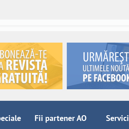
peciale
Fii partener AO
Servic