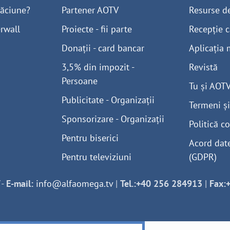
găciune?
Partener AOTV
Resurse d
rwall
Proiecte - fii parte
Recepție c
Donații - card bancar
Aplicația 
3,5% din impozit -
Revistă
Persoane
Tu și AOT
Publicitate - Organizații
Termeni și
Sponsorizare - Organizații
Politică co
Pentru biserici
Acord dat
Pentru televiziuni
(GDPR)
-
E-mail:
info@alfaomega.tv
|
Tel.:+40 256 284913
|
Fax: