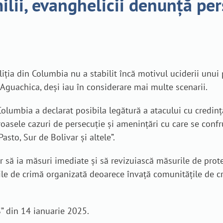
lii, evanghelicii denunță per
ția din Columbia nu a stabilit încă motivul uciderii unui pa
l Aguachica, deși iau în considerare mai multe scenarii.
lumbia a declarat posibila legătură a atacului cu credința
asele cazuri de persecuție și amenințări cu care se confrun
sto, Sur de Bolivar și altele”.
r să ia măsuri imediate și să revizuiască măsurile de protec
le de crimă organizată deoarece învață comunitățile de cre
” din 14 ianuarie 2025.