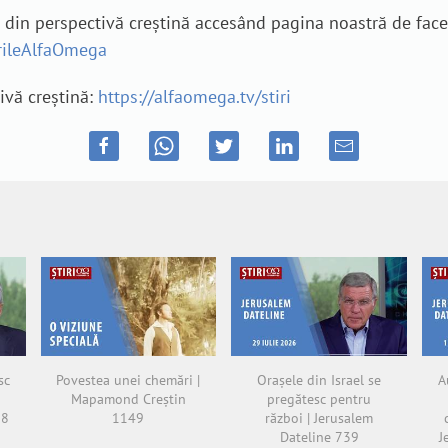
e din perspectivă creștină accesând pagina noastră de fac
irileAlfaOmega
tivă creștină:
https://alfaomega.tv/stiri
sc
Povestea unei chemări |
Orașele din Israel se
A
Mapamond Creștin
pregătesc pentru
38
1149
război | Jerusalem
Dateline 739
J