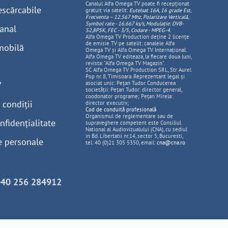
Canalul Alfa Omega TV poate fi recepționat
escărcabile
gratuit via satelit:
Eutelsat 16A, 16 grade Est,
Frecventa – 12.567 Mhz, Polarizare
Vertica
lă,
Symbol rate - 16.667 ks/s, Modulație: DVB-
anal
S2,8PSK, FEC - 3/5, Codare - MPEG-4
.
Alfa Omega TV Production deține 2 licențe
de emisie TV pe satelit: canalele Alfa
mobilă
Omega TV și Alfa Omega TV Internațional.
Alfa Omega TV editeaza, la fiecare doua luni,
revista: "Alfa Omega TV Magazin".
SC Alfa Omega TV Production SRL, Str Aurel
Pop nr. 8, Timisoara. Reprezentant legal și
V
asociat unic: Pețan Tudor. Conducerea
societății: Pețan Tudor: director general,
coodonator programe; Pețan Mirela:
 condiții
director executiv;
Cod de conduită profesională
Organismul de reglementare sau de
nfidențialitate
supraveghere competent este Consiliul
National al Audiovizualului (CNA), cu sediul
in Bd. Libertatii nr.14, sector 5, Bucuresti,
e personale
tel: 40 (0)21 305 5350, email:
cna@cna.ro
+40 256 284912