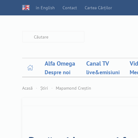
in English
Contact
Cartea Cărților
Type 2 or more characters for
results.
Alfa Omega
Canal TV
Vi
Despre noi
live&emisiuni
Med
Acasă
Știri
Mapamond Creștin