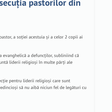
secuția pastorilor din
stor, a soției acestuia și a celor 2 copii ai
 evanghelică a defuncților, subliniind că
tă liderii religioși în multe părți ale
ție pentru liderii religioși care sunt
dincioși să nu aibă niciun fel de legături cu