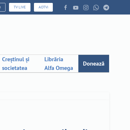
e
TV LIVE
AOTVi
Creștinul și
Librăria
Donează
societatea
Alfa Omega