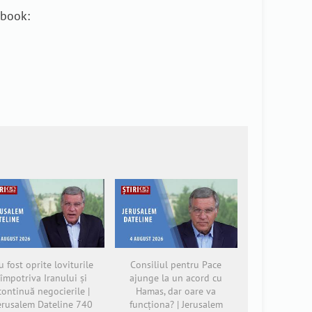
ebook:
u fost oprite loviturile
Consiliul pentru Pace
împotriva Iranului și
ajunge la un acord cu
continuă negocierile |
Hamas, dar oare va
erusalem Dateline 740
funcționa? | Jerusalem