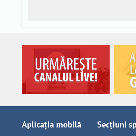
Aplicația mobilă
Secțiuni s