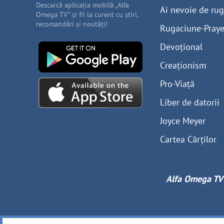
Descarcă aplicația mobilă „Alfa
Ai nevoie de ru
Omega TV” și fii la curent cu știri,
recomandări și noutăți!
Rugaciune-Praye
Devoțional
Creaționism
Pro-Viață
Liber de datorii
Joyce Meyer
Cartea Cărților
Alfa Omega TV