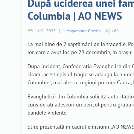
După uciderea unei fami
Columbia | AO NEWS
14.01.2025
Mapamond Creștin
486
La mai bine de 2 săptămâni de la tragedie, Poli
lor, care a avut loc pe 29 decembrie, în orașu
După incident, Confederația Evanghelică din Co
cităm „acest episod tragic se adaugă la numero
Columbiei, mai ales în regiuni precum Cauca, Pa
Evanghelicii din Columbia solicită autoritățilo
considerați adeseori un pericol pentru grupuri
bandele violente.
Știre prezentată în cadrul emisiunii „AO NEWS