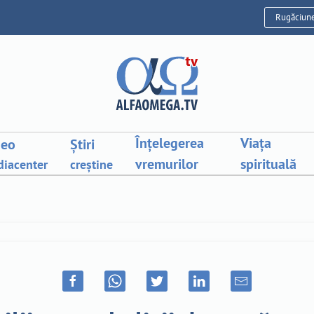
Rugăciun
Înțelegerea
Viața
deo
Știri
vremurilor
spirituală
iacenter
creștine