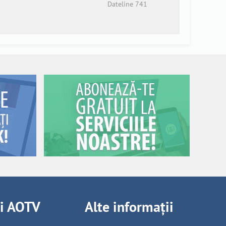
Dateline 741
ii AOTV
Alte informații