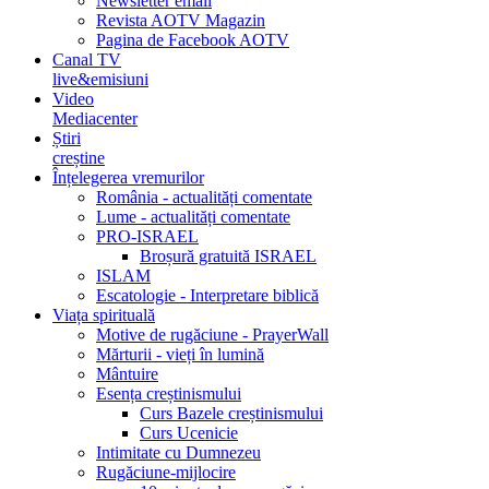
Newsletter email
Revista AOTV Magazin
Pagina de Facebook AOTV
Canal TV
live&emisiuni
Video
Mediacenter
Știri
creștine
Înțelegerea vremurilor
România - actualități comentate
Lume - actualități comentate
PRO-ISRAEL
Broșură gratuită ISRAEL
ISLAM
Escatologie - Interpretare biblică
Viața spirituală
Motive de rugăciune - PrayerWall
Mărturii - vieți în lumină
Mântuire
Esența creștinismului
Curs Bazele creștinismului
Curs Ucenicie
Intimitate cu Dumnezeu
Rugăciune-mijlocire