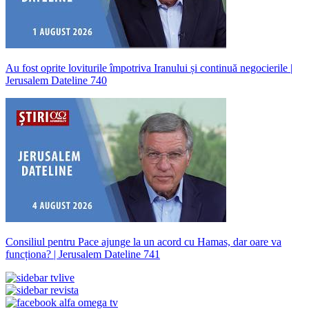
Au fost oprite loviturile împotriva Iranului și continuă negocierile |
Jerusalem Dateline 740
Consiliul pentru Pace ajunge la un acord cu Hamas, dar oare va
funcționa? | Jerusalem Dateline 741