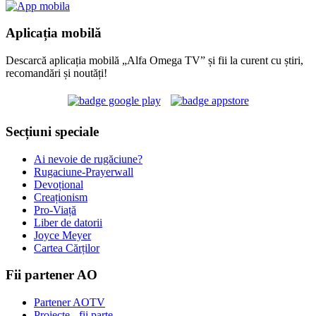
Aplicația mobilă
Descarcă aplicația mobilă „Alfa Omega TV” și fii la curent cu știri,
recomandări și noutăți!
Secțiuni speciale
Ai nevoie de rugăciune?
Rugaciune-Prayerwall
Devoțional
Creaționism
Pro-Viață
Liber de datorii
Joyce Meyer
Cartea Cărților
Fii partener AO
Partener AOTV
Proiecte - fii parte