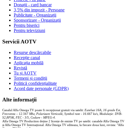
Donații - card bancar
3,5% din impozit - Persoane
Publicitate - Organizații
Sponsorizare - Organizații
Pentru biserici
Pentru televiziuni
Servicii AOTV
Resurse descărcabile
Recepție canal
Aplicația mobilă
Revistă
Tu și AOTV
Termeni și condiții
Politică confidențialitate
Acord date personale (GDPR)
Alte informații
Canalul Alfa Omega TV poate fi recepționat gratuit via satelit:
Eutelsat 16A, 16 grade Est,
Frecventa – 12.567 Mhz, Polarizare
Vertica
lă, Symbol rate - 16.667 ks/s, Modulație: DVB-
S2,8PSK, FEC - 3/5, Codare - MPEG-4
.
Alfa Omega TV Production deține 2 licențe de emisie TV pe satelit: canalele Alfa Omega TV
și Alfa Omega TV Internațional. Alfa Omega TV editeaza, la fiecare doua luni, revista: "Alfa