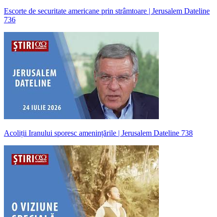
Escorte de securitate americane prin strâmtoare | Jerusalem Dateline
736
Acoliții Iranului sporesc amenințările | Jerusalem Dateline 738