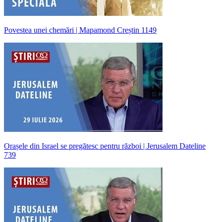
Povestea unei chemări | Mapamond Creștin 1149
Orașele din Israel se pregătesc pentru război | Jerusalem Dateline
739