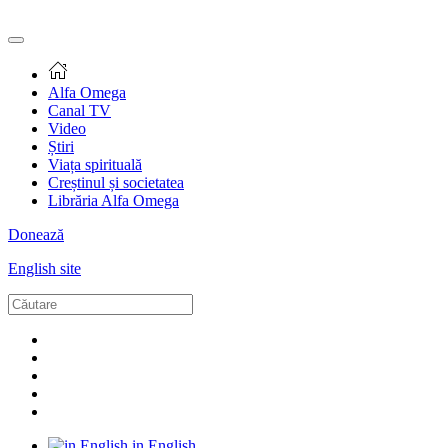
Alfa Omega
Canal TV
Video
Știri
Viața spirituală
Creștinul și societatea
Librăria Alfa Omega
Donează
English site
in English