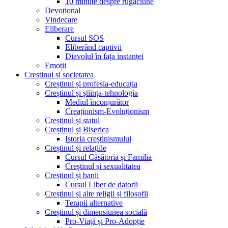
10 minute despre rugăciune
Devoțional
Vindecare
Eliberare
Cursul SOS
Eliberând captivii
Diavolul în fața instanței
Emoții
Creștinul și societatea
Creștinul și profesia-educația
Creștinul și știința-tehnologia
Mediul înconjurător
Creaționism-Evoluționism
Creștinul și statul
Creștinul și Biserica
Istoria creștinismului
Creștinul și relațiile
Cursul Căsătoria și Familia
Creștinul și sexualitatea
Creștinul și banii
Cursul Liber de datorii
Creștinul și alte religii și filosofii
Terapii alternative
Creștinul și dimensiunea socială
Pro-Viață și Pro-Adopție