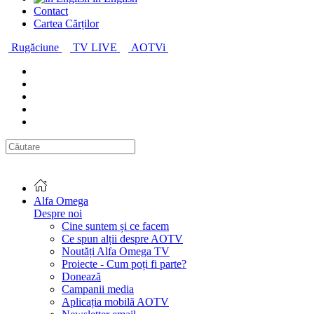
Contact
Cartea Cărților
Rugăciune
TV LIVE
AOTVi
Alfa Omega
Despre noi
Cine suntem și ce facem
Ce spun alții despre AOTV
Noutăți Alfa Omega TV
Proiecte - Cum poți fi parte?
Donează
Campanii media
Aplicația mobilă AOTV