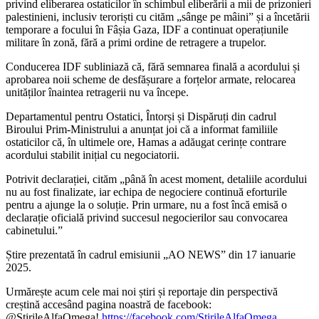
privind eliberarea ostaticilor în schimbul eliberării a mii de prizonieri
palestinieni, inclusiv teroriști cu cităm „sânge pe mâini” și a încetării
temporare a focului în Fâșia Gaza, IDF a continuat operațiunile
militare în zonă, fără a primi ordine de retragere a trupelor.
Conducerea IDF subliniază că, fără semnarea finală a acordului și
aprobarea noii scheme de desfășurare a forțelor armate, relocarea
unităților înaintea retragerii nu va începe.
Departamentul pentru Ostatici, Întorși și Dispăruți din cadrul
Biroului Prim-Ministrului a anunțat joi că a informat familiile
ostaticilor că, în ultimele ore, Hamas a adăugat cerințe contrare
acordului stabilit inițial cu negociatorii.
Potrivit declarației, cităm „până în acest moment, detaliile acordului
nu au fost finalizate, iar echipa de negociere continuă eforturile
pentru a ajunge la o soluție. Prin urmare, nu a fost încă emisă o
declarație oficială privind succesul negocierilor sau convocarea
cabinetului.”
Știre prezentată în cadrul emisiunii „AO NEWS” din 17 ianuarie
2025.
Urmărește acum cele mai noi știri și reportaje din perspectivă
creștină accesând pagina noastră de facebook:
@StirileAlfaOmega!
https://facebook.com/StirileAlfaOmega