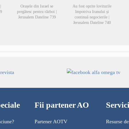
|
Orașele din Israel se
Au fost oprite loviturile
49
pregătesc pentru război |
împotriva Iranului și
Jerusalem Dateline 739
continuă negocierile |
Jerusalem Dateline 740
eciale
Fii partener AO
Servi
ăciune?
Partener AOTV
Resurse de