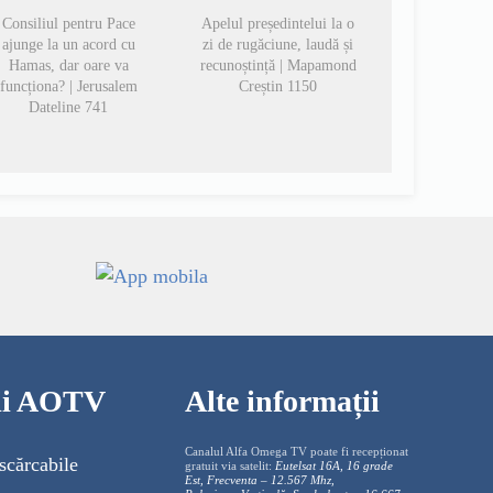
Consiliul pentru Pace
Apelul președintelui la o
ajunge la un acord cu
zi de rugăciune, laudă și
Hamas, dar oare va
recunoștință | Mapamond
funcționa? | Jerusalem
Creștin 1150
Dateline 741
cii AOTV
Alte informații
Canalul Alfa Omega TV poate fi recepționat
scărcabile
gratuit via satelit:
Eutelsat 16A, 16 grade
Est, Frecventa – 12.567 Mhz,