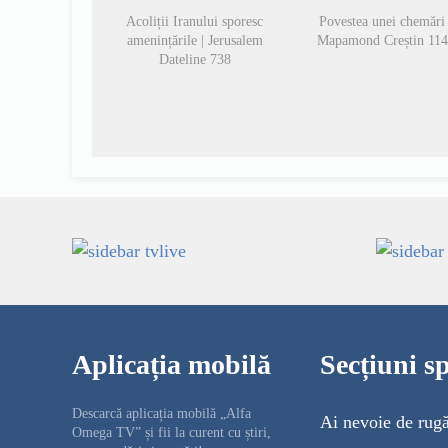
Acoliții Iranului sporesc
Povestea unei chemări 
amenințările | Jerusalem
Mapamond Creștin 11
Dateline 738
Aplicația mobilă
Secțiuni sp
Descarcă aplicația mobilă „Alfa
Ai nevoie de rug
Omega TV” și fii la curent cu știri,