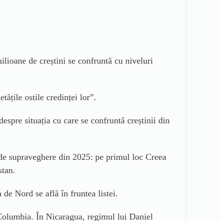
lioane de creștini se confruntă cu niveluri
tățile ostile credinței lor”.
espre situația cu care se confruntă creștinii din
e de supraveghere din 2025: pe primul loc Creea
stan.
de Nord se află în fruntea listei.
 Columbia. În Nicaragua, regimul lui Daniel