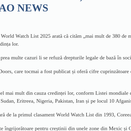
e | AO NEWS
ca World Watch List 2025 arată că cităm „mai mult de 380 de mi
dința lor.
prea multe cazuri li se refuză drepturile legale de bază în socie
ors, care tocmai a fost publicat și oferă cifre cuprinzătoare d
ă cel mai mult din cauza credinței lor, conform Listei mondial
udan, Eritreea, Nigeria, Pakistan, Iran și pe locul 10 Afgani
oară de la primul clasament World Watch List din 1993, Coreea 
te îngrijorătoare pentru creștinii din unele zone din Mexic și