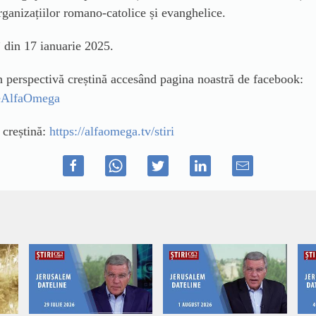
rganizațiilor romano-catolice și evanghelice.
 din 17 ianuarie 2025.
in perspectivă creștină accesând pagina noastră de facebook:
ileAlfaOmega
ă creștină:
https://alfaomega.tv/stiri