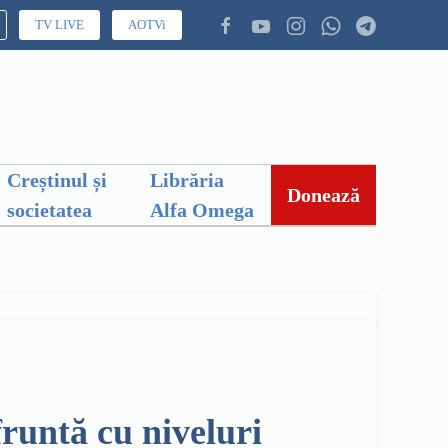
TV LIVE
AOTVi
Creștinul și
Librăria
Donează
societatea
Alfa Omega
runtă cu niveluri