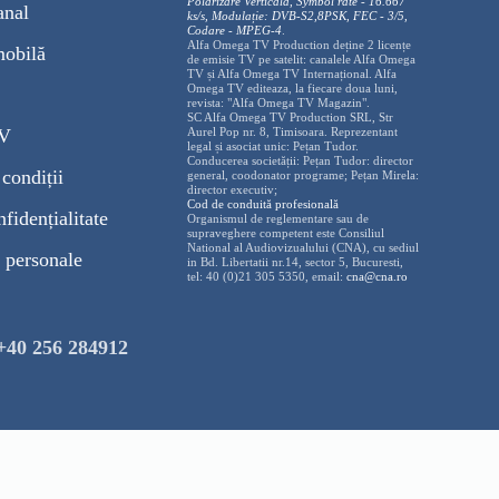
Polarizare
Vertica
lă, Symbol rate - 16.667
anal
ks/s, Modulație: DVB-S2,8PSK, FEC - 3/5,
Codare - MPEG-4
.
Alfa Omega TV Production deține 2 licențe
mobilă
de emisie TV pe satelit: canalele Alfa Omega
TV și Alfa Omega TV Internațional. Alfa
Omega TV editeaza, la fiecare doua luni,
revista: "Alfa Omega TV Magazin".
SC Alfa Omega TV Production SRL, Str
TV
Aurel Pop nr. 8, Timisoara. Reprezentant
legal și asociat unic: Pețan Tudor.
Conducerea societății: Pețan Tudor: director
condiții
general, coodonator programe; Pețan Mirela:
director executiv;
Cod de conduită profesională
nfidențialitate
Organismul de reglementare sau de
supraveghere competent este Consiliul
National al Audiovizualului (CNA), cu sediul
 personale
in Bd. Libertatii nr.14, sector 5, Bucuresti,
tel: 40 (0)21 305 5350, email:
cna@cna.ro
+40 256 284912