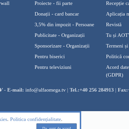
rwall
Proiecte - fii parte
Recepție c
Donații - card bancar
Aplicația 
3,5% din impozit - Persoane
Revistă
Publicitate - Organizații
Tu și AO
Sponsorizare - Organizații
Termeni și 
Pentru biserici
Politică co
Pentru televiziuni
Acord date
(GDPR)
V
-
E-mail:
info@alfaomega.tv
|
Tel.:+40 256 284913
|
Fax:
kies
.
Politica confidențialitate
.
Da, sunt de acord