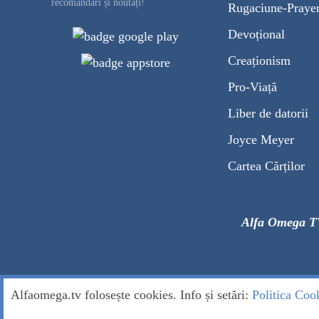
recomandări și noutăți!
Rugaciune-Praye
Devoțional
Creaționism
Pro-Viață
Liber de datorii
Joyce Meyer
Cartea Cărților
Alfa Omega T
Alfaomega.tv folosește cookies. Info și setări:
Politica Coo