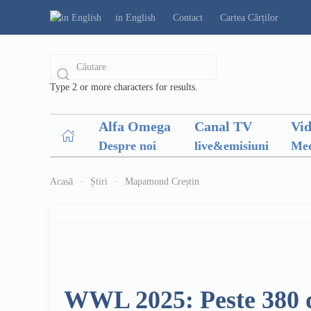
in English
Contact
Cartea Cărților
Type 2 or more characters for results.
Alfa Omega
Canal TV
Vi
Despre noi
live&emisiuni
Med
Acasă
Știri
Mapamond Creștin
WWL 2025: Peste 380 de