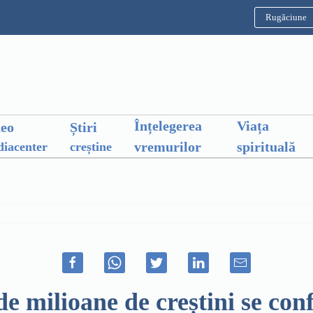
Rugăciune
Înțelegerea
Viața
deo
Știri
vremurilor
spirituală
iacenter
creștine
 milioane de creștini se conf