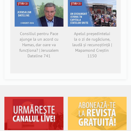
Consiliul pentru Pace
Apelul președintelui
ajunge la un acord cu
la o zi de rugăciune,
Hamas, dar oare va
laudă și recunoștință |
funcționa? | Jerusalem
Mapamond Creștin
Dateline 741
1150