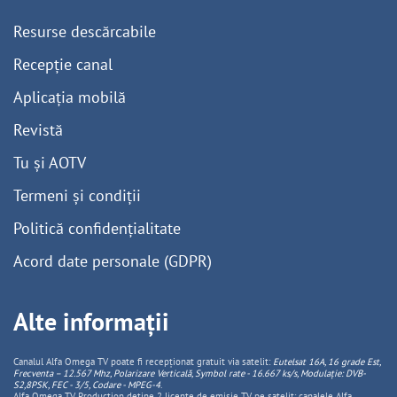
Resurse descărcabile
Recepție canal
Aplicația mobilă
Revistă
Tu și AOTV
Termeni și condiții
Politică confidențialitate
Acord date personale (GDPR)
Alte informații
Canalul Alfa Omega TV poate fi recepționat gratuit via satelit:
Eutelsat 16A, 16 grade Est,
Frecventa – 12.567 Mhz, Polarizare
Vertica
lă, Symbol rate - 16.667 ks/s, Modulație: DVB-
S2,8PSK, FEC - 3/5, Codare - MPEG-4
.
Alfa Omega TV Production deține 2 licențe de emisie TV pe satelit: canalele Alfa