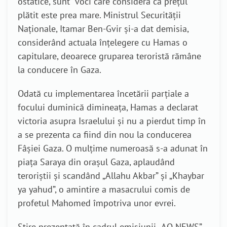
ostatice, sunt voci care consideră că prețul
plătit este prea mare. Ministrul Securității
Naționale, Itamar Ben-Gvir și-a dat demisia,
considerând actuala înțelegere cu Hamas o
capitulare, deoarece gruparea teroristă rămâne
la conducere în Gaza.
Odată cu implementarea încetării parțiale a
focului duminică dimineața, Hamas a declarat
victoria asupra Israelului și nu a pierdut timp în
a se prezenta ca fiind din nou la conducerea
Fâșiei Gaza. O mulțime numeroasă s-a adunat în
piața Saraya din orașul Gaza, aplaudând
teroriștii și scandând „Allahu Akbar” și „Khaybar
ya yahud”, o amintire a masacrului comis de
profetul Mahomed împotriva unor evrei.
Știre prezentată în cadrul emisiunii „AO NEWS”