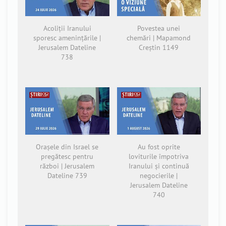
Acoliții Iranului
Povestea unei
sporesc amenințările |
chemări | Mapamond
Jerusalem Dateline
Creștin 1149
738
Orașele din Israel se
Au fost oprite
pregătesc pentru
loviturile împotriva
război | Jerusalem
Iranului și continuă
Dateline 739
negocierile |
Jerusalem Dateline
740