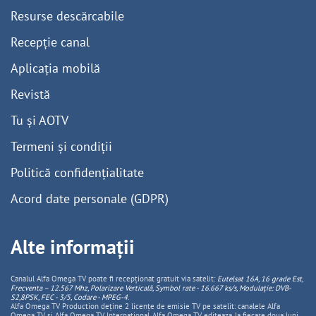
Resurse descărcabile
Recepție canal
Aplicația mobilă
Revistă
Tu și AOTV
Termeni și condiții
Politică confidențialitate
Acord date personale (GDPR)
Alte informații
Canalul Alfa Omega TV poate fi recepționat gratuit via satelit:
Eutelsat 16A, 16 grade Est,
Frecventa – 12.567 Mhz, Polarizare
Vertica
lă, Symbol rate - 16.667 ks/s, Modulație: DVB-
S2,8PSK, FEC - 3/5, Codare - MPEG-4
.
Alfa Omega TV Production deține 2 licențe de emisie TV pe satelit: canalele Alfa
Omega TV și Alfa Omega TV Internațional. Alfa Omega TV editeaza, la fiecare doua luni,