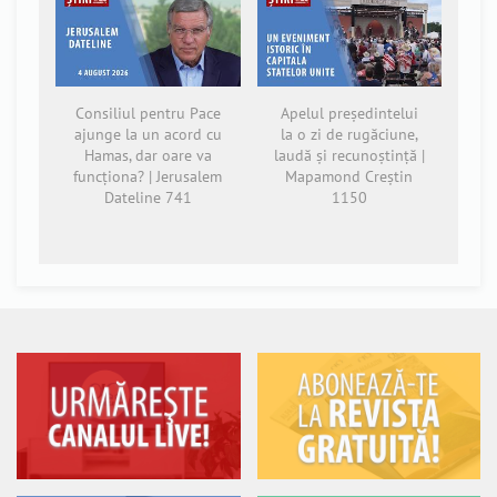
Consiliul pentru Pace
Apelul președintelui
ajunge la un acord cu
la o zi de rugăciune,
Hamas, dar oare va
laudă și recunoștință |
funcționa? | Jerusalem
Mapamond Creștin
Dateline 741
1150