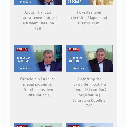
Acoliții Iranului
Povestea unei
sporesc amenințările |
chemări | Mapamond
Jerusalem Dateline
Creștin 1149
738
Orașele din Israel se
Au fost oprite
pregătesc pentru
loviturile împotriva
război | Jerusalem
Iranului și continuă
Dateline 739
negocierile |
Jerusalem Dateline
740