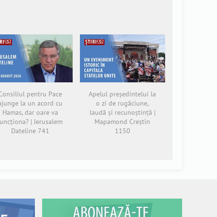
Consiliul pentru Pace
Apelul președintelui la
ajunge la un acord cu
o zi de rugăciune,
Hamas, dar oare va
laudă și recunoștință |
funcționa? | Jerusalem
Mapamond Creștin
Dateline 741
1150