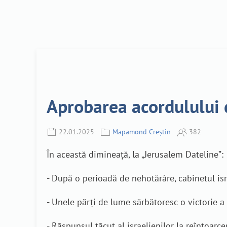
Aprobarea acordulului d
22.01.2025
Mapamond Creștin
382
În această dimineață, la „Jerusalem Dateline”:
- După o perioadă de nehotărâre, cabinetul isra
- Unele părți de lume sărbătoresc o victorie a 
- Răspunsul tăcut al israelienilor la reîntoarcer