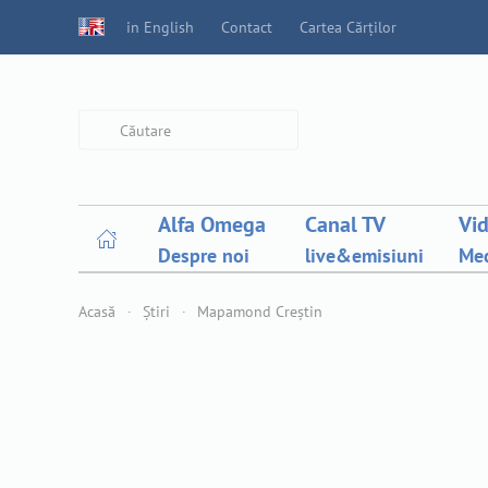
in English
Contact
Cartea Cărților
Type 2 or more characters for
results.
Alfa Omega
Canal TV
Vi
Despre noi
live&emisiuni
Med
Acasă
Știri
Mapamond Creștin