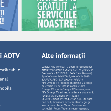
ii AOTV
Alte informații
Canalul Alfa Omega TV poate fi recepționat
escărcabile
gratuit via satelit:
Eutelsat 16A, 16 grade Est,
Frecventa – 12.567 Mhz, Polarizare
Vertica
lă,
Symbol rate - 16.667 ks/s, Modulație: DVB-
anal
S2,8PSK, FEC - 3/5, Codare - MPEG-4
.
Alfa Omega TV Production deține 2 licențe
de emisie TV pe satelit: canalele Alfa
mobilă
Omega TV și Alfa Omega TV Internațional.
Alfa Omega TV editeaza, la fiecare doua luni,
revista: "Alfa Omega TV Magazin".
SC Alfa Omega TV Production SRL, Str Aurel
Pop nr. 8, Timisoara. Reprezentant legal și
V
asociat unic: Pețan Tudor. Conducerea
societății: Pețan Tudor: director general,