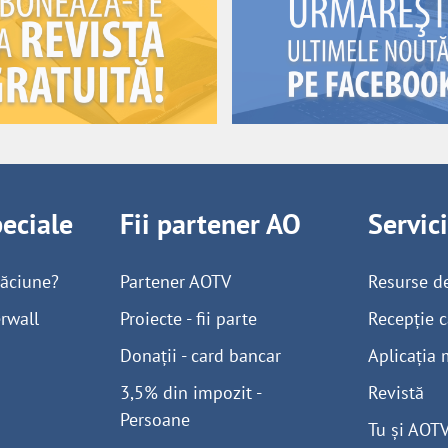
peciale
Fii partener AO
Servic
găciune?
Partener AOTV
Resurse d
rwall
Proiecte - fii parte
Recepție c
Donații - card bancar
Aplicația 
3,5% din impozit -
Revistă
Persoane
Tu și AOT