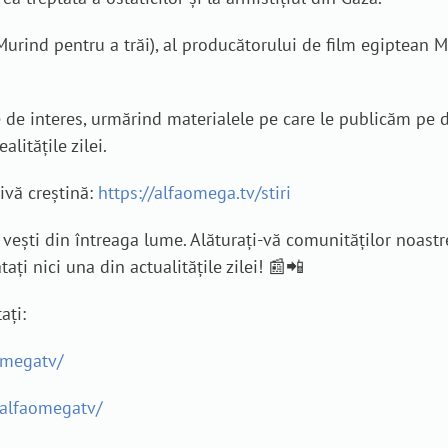
urind pentru a trăi), al producătorului de film egiptean M
re de interes, urmărind materialele pe care le publicăm pe 
alitățile zilei.
tivă creștină:
https://alfaomega.tv/stiri
vești din întreaga lume. Alăturați-vă comunităților noastr
ți nici una din actualitățile zilei! 📰📲
ați:
omegatv/
alfaomegatv/