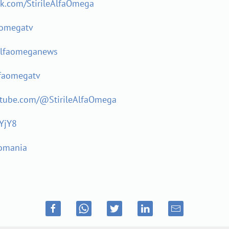
ok.com/StirileAlfaOmega
aomegatv
alfaomeganews
lfaomegatv
utube.com/@StirileAlfaOmega
YjY8
Romania