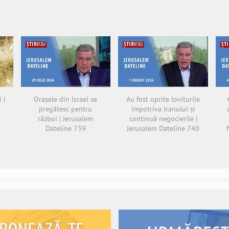
 |
Orașele din Israel se
Au fost oprite loviturile
pregătesc pentru
împotriva Iranului și
război | Jerusalem
continuă negocierile |
Dateline 739
Jerusalem Dateline 740