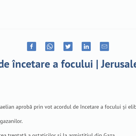
e încetare a focului | Jerusa
elian aprobă prin vot acordul de încetare a focului și elibe
gazanilor.
ea treptată a ostaticilor și la armistițiul din Gaza.