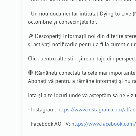
- Un nou documentar intitulat Dying to Live (M
octombrie și consecințele lor.
🔎 Descoperiți informații noi din diferite sfe
și activați notificările pentru a fi la curent cu re
Click pentru alte știri și reportaje din perspec
🛑 Rămâneți conectați la cele mai importante 
Abonați-vă pentru a rămâne informați și nu rata
Iată și alte locuri unde vă așteptăm să ne vizit
- Instagram:
https://www.instagram.com/alfa
- Facebook AO TV:
https://www.facebook.com/