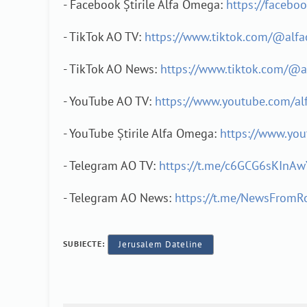
- Facebook Știrile Alfa Omega:
https://facebo
- TikTok AO TV:
https://www.tiktok.com/@alf
- TikTok AO News:
https://www.tiktok.com/@
- YouTube AO TV:
https://www.youtube.com/a
- YouTube Știrile Alfa Omega:
https://www.yo
- Telegram AO TV:
https://t.me/c6GCG6sKInAw
- Telegram AO News:
https://t.me/NewsFrom
SUBIECTE:
Jerusalem Dateline