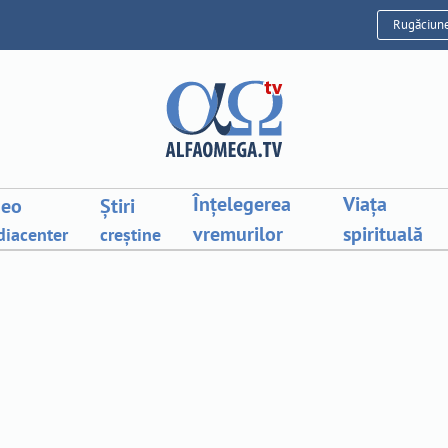
Rugăciun
Înțelegerea
Viața
deo
Știri
vremurilor
spirituală
iacenter
creștine