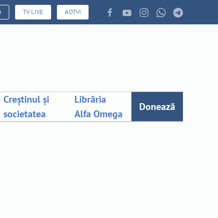
e
TV LIVE
AOTVi
Creștinul și
Librăria
Donează
societatea
Alfa Omega