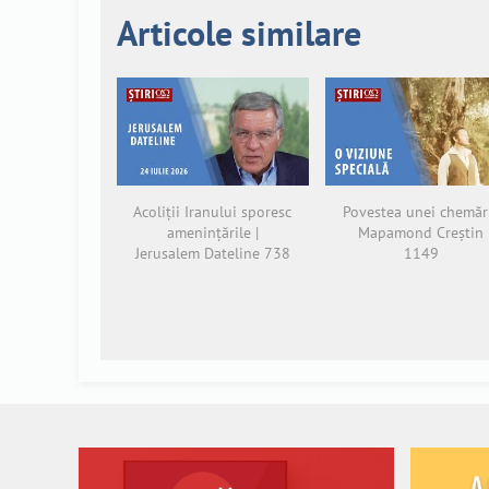
Articole similare
Acoliții Iranului sporesc
Povestea unei chemări
amenințările |
Mapamond Creștin
Jerusalem Dateline 738
1149