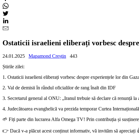
Ostaticii israelieni eliberați vorbesc des
24.01.2025
Mapamond Creștin
443
Știrile zilei:
1. Ostaticii israelieni eliberați vorbesc despre experiențele lor din Gaz
2. Val de demisii în rândul oficialilor de rang înalt din IDF
3. Secretarul general al ONU: „Iranul trebuie să declare că renunță la
4. Judecătoarea evanghelică va prezida temporar Curtea Internațională 
🌱 Fiți parte din lucrarea Alfa Omega TV! Prin contribuția și susțin
👉 Dacă v-a plăcut acest conținut informativ, vă invităm să apreciați 👍