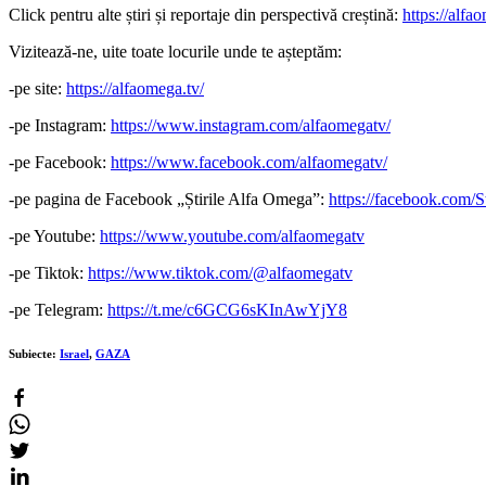
Click pentru alte știri și reportaje din perspectivă creștină:
https://alfao
Vizitează-ne, uite toate locurile unde te așteptăm:
-pe site:
https://alfaomega.tv/
-pe Instagram:
https://www.instagram.com/alfaomegatv/
-pe Facebook:
https://www.facebook.com/alfaomegatv/
-pe pagina de Facebook „Știrile Alfa Omega”:
https://facebook.com/
-pe Youtube:
https://www.youtube.com/alfaomegatv
-pe Tiktok:
https://www.tiktok.com/@alfaomegatv
-pe Telegram:
https://t.me/c6GCG6sKInAwYjY8
Subiecte:
Israel
,
GAZA