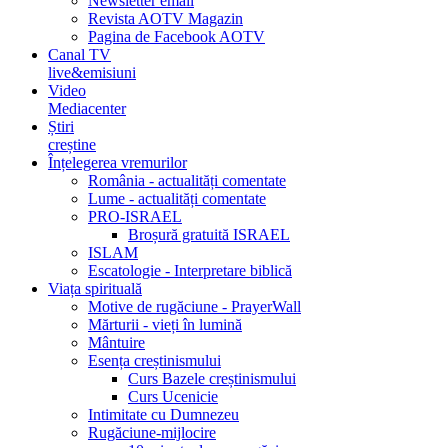
Newsletter email
Revista AOTV Magazin
Pagina de Facebook AOTV
Canal TV
live&emisiuni
Video
Mediacenter
Știri
creștine
Înțelegerea vremurilor
România - actualități comentate
Lume - actualități comentate
PRO-ISRAEL
Broșură gratuită ISRAEL
ISLAM
Escatologie - Interpretare biblică
Viața spirituală
Motive de rugăciune - PrayerWall
Mărturii - vieți în lumină
Mântuire
Esența creștinismului
Curs Bazele creștinismului
Curs Ucenicie
Intimitate cu Dumnezeu
Rugăciune-mijlocire