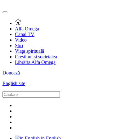
Alfa Omega
Canal TV
Video
Știri
Viața spirituală
Creștinul și societatea
Librăria Alfa Omega
Donează
English site
in English