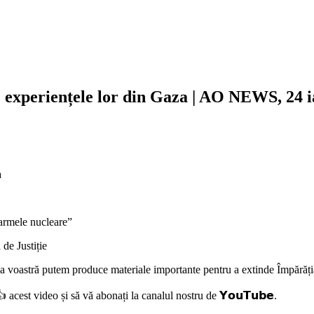
pre experiențele lor din Gaza | AO NEWS, 24 
a
 armele nucleare”
de Justiție
erea voastră putem produce materiale importante pentru a extinde Împăr
 acest video și să vă abonați la canalul nostru de 𝗬𝗼𝘂𝗧𝘂𝗯𝗲.