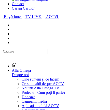
Contact
Cartea Cărților
Rugăciune
TV LIVE
AOTVi
Alfa Omega
Despre noi
Cine suntem și ce facem
Ce spun alții despre AOTV
Noutăți Alfa Omega TV
Proiecte - Cum poți fi parte?
Donează
Campanii media
Aplicația mobilă AOTV