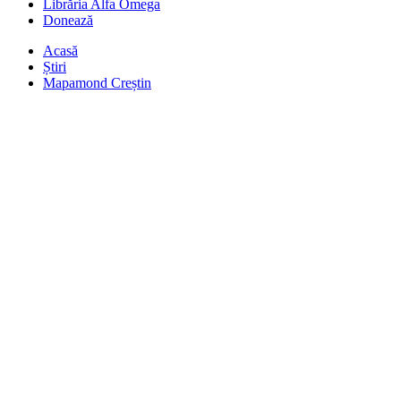
Librăria Alfa Omega
Donează
Acasă
Știri
Mapamond Creștin