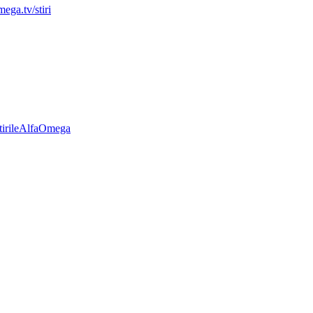
mega.tv/stiri
StirileAlfaOmega