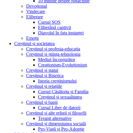
10 minute despre rugăciune
Devoțional
Vindecare
Eliberare
Cursul SOS
Eliberând captivii
Diavolul în fața instanței
Emoții
Creștinul și societatea
Creștinul și profesia-educația
Creștinul și știința-tehnologia
Mediul înconjurător
Creaționism-Evoluționism
Creștinul și statul
Creștinul și Biserica
Istoria creștinismului
Creștinul și relațiile
Cursul Căsătoria și Familia
Creștinul și sexualitatea
Creștinul și banii
Cursul Liber de datorii
Creștinul și alte religii și filosofii
Terapii alternative
Creștinul și dimensiunea socială
Pro-Viață și Pro-Adopție