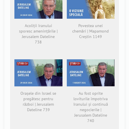
Acoliții Iranului
Povestea unei
sporesc amenințările |
chemări | Mapamond
Jerusalem Dateline
Creștin 1149
738
Orașele din Israel se
Au fost oprite
pregătesc pentru
loviturile împotriva
război | Jerusalem
Iranului și continuă
Dateline 739
negocierile |
Jerusalem Dateline
740