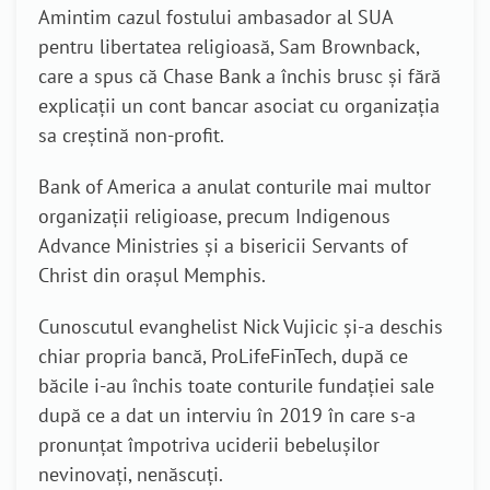
Amintim cazul fostului ambasador al SUA
pentru libertatea religioasă, Sam Brownback,
care a spus că Chase Bank a închis brusc și fără
explicații un cont bancar asociat cu organizația
sa creștină non-profit.
Bank of America a anulat conturile mai multor
organizații religioase, precum Indigenous
Advance Ministries și a bisericii Servants of
Christ din orașul Memphis.
Cunoscutul evanghelist Nick Vujicic și-a deschis
chiar propria bancă, ProLifeFinTech, după ce
băcile i-au închis toate conturile fundației sale
după ce a dat un interviu în 2019 în care s-a
pronunțat împotriva uciderii bebelușilor
nevinovați, nenăscuți.