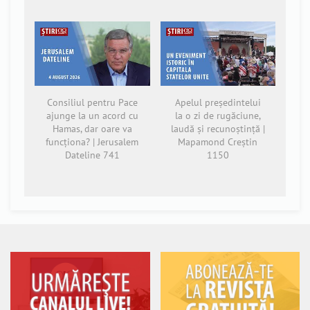
Consiliul pentru Pace
Apelul președintelui
ajunge la un acord cu
la o zi de rugăciune,
Hamas, dar oare va
laudă și recunoștință |
funcționa? | Jerusalem
Mapamond Creștin
Dateline 741
1150