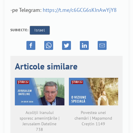
-pe Telegram:
https://t.me/c6GCG6sKInAwYjY8
SUBIECTE:
Israel
Articole similare
Acoliții Iranului
Povestea unei
sporesc amenințările |
chemări | Mapamond
Jerusalem Dateline
Creștin 1149
738