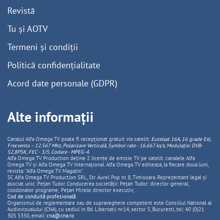
Revistă
Tu și AOTV
Termeni și condiții
Politică confidențialitate
Acord date personale (GDPR)
Alte informații
Canalul Alfa Omega TV poate fi recepționat gratuit via satelit:
Eutelsat 16A, 16 grade Est,
Frecventa – 12.567 Mhz, Polarizare
Vertica
lă, Symbol rate - 16.667 ks/s, Modulație: DVB-
S2,8PSK, FEC - 3/5, Codare - MPEG-4
.
Alfa Omega TV Production deține 2 licențe de emisie TV pe satelit: canalele Alfa
Omega TV și Alfa Omega TV Internațional. Alfa Omega TV editeaza, la fiecare doua luni,
revista: "Alfa Omega TV Magazin".
SC Alfa Omega TV Production SRL, Str Aurel Pop nr. 8, Timisoara. Reprezentant legal și
asociat unic: Pețan Tudor. Conducerea societății: Pețan Tudor: director general,
coodonator programe; Pețan Mirela: director executiv;
Cod de conduită profesională
Organismul de reglementare sau de supraveghere competent este Consiliul National al
Audiovizualului (CNA), cu sediul in Bd. Libertatii nr.14, sector 5, Bucuresti, tel: 40 (0)21
305 5350, email:
cna@cna.ro