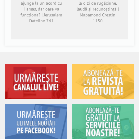
ajunge la un acord cu
la o zi de rugăciune,
Hamas, dar oare va
laudă și recunoștință |
funcționa? | Jerusalem
Mapamond Creștin
Dateline 741
1150