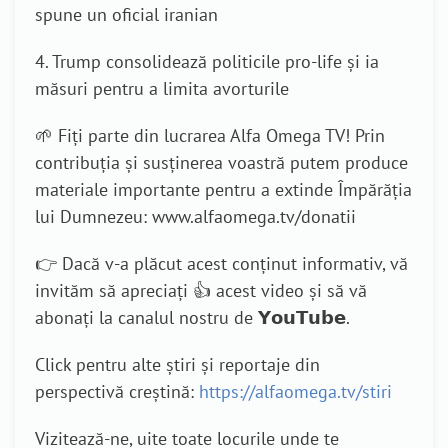
spune un oficial iranian
4. Trump consolidează politicile pro-life și ia
măsuri pentru a limita avorturile
🌱 Fiți parte din lucrarea Alfa Omega TV! Prin
contribuția și susținerea voastră putem produce
materiale importante pentru a extinde Împărăția
lui Dumnezeu: www.alfaomega.tv/donatii
👉 Dacă v-a plăcut acest conținut informativ, vă
invităm să apreciați 👍 acest video și să vă
abonați la canalul nostru de 𝗬𝗼𝘂𝗧𝘂𝗯𝗲.
Click pentru alte știri și reportaje din
perspectivă creștină:
https://alfaomega.tv/stiri
Vizitează-ne, uite toate locurile unde te