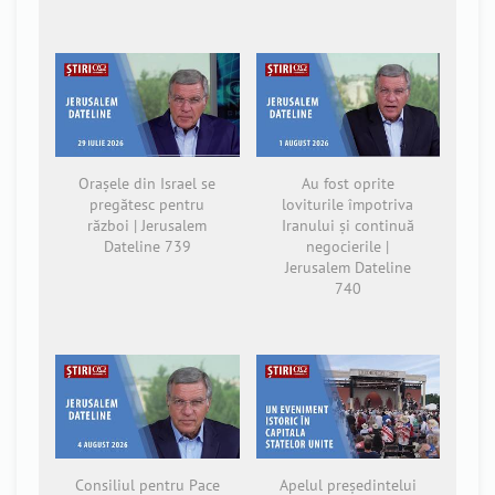
Orașele din Israel se
Au fost oprite
pregătesc pentru
loviturile împotriva
război | Jerusalem
Iranului și continuă
Dateline 739
negocierile |
Jerusalem Dateline
740
Consiliul pentru Pace
Apelul președintelui