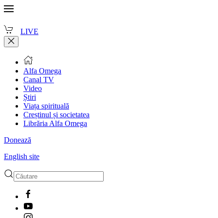
LIVE
Alfa Omega
Canal TV
Video
Știri
Viața spirituală
Creștinul și societatea
Librăria Alfa Omega
Donează
English site