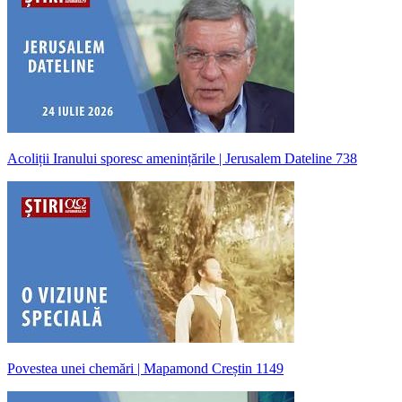
Acoliții Iranului sporesc amenințările | Jerusalem Dateline 738
Povestea unei chemări | Mapamond Creștin 1149