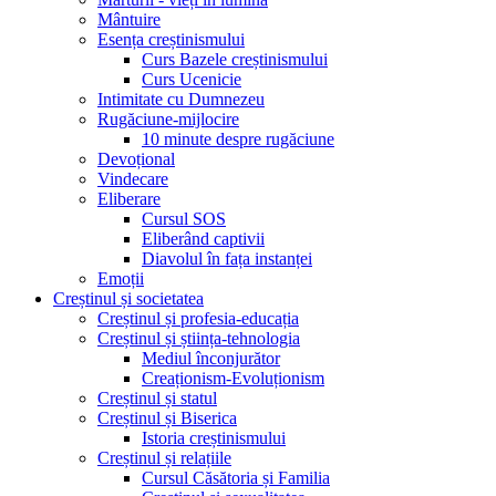
Mântuire
Esența creștinismului
Curs Bazele creștinismului
Curs Ucenicie
Intimitate cu Dumnezeu
Rugăciune-mijlocire
10 minute despre rugăciune
Devoțional
Vindecare
Eliberare
Cursul SOS
Eliberând captivii
Diavolul în fața instanței
Emoții
Creștinul și societatea
Creștinul și profesia-educația
Creștinul și știința-tehnologia
Mediul înconjurător
Creaționism-Evoluționism
Creștinul și statul
Creștinul și Biserica
Istoria creștinismului
Creștinul și relațiile
Cursul Căsătoria și Familia