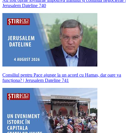
Au fost oprite loviturile împotriva Iranului și continuă negocierile |
Jerusalem Dateline 740
Consiliul pentru Pace ajunge la un acord cu Hamas, dar oare va
funcționa? | Jerusalem Dateline 741