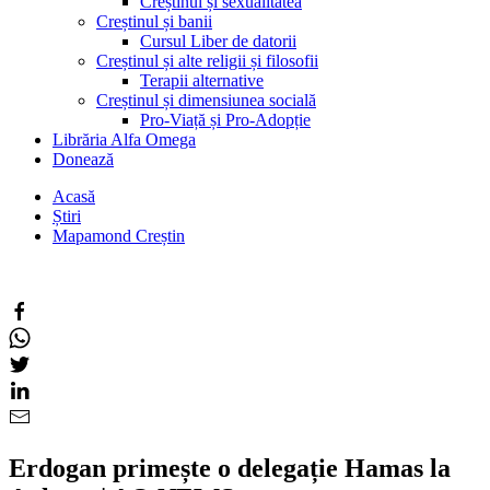
Creștinul și sexualitatea
Creștinul și banii
Cursul Liber de datorii
Creștinul și alte religii și filosofii
Terapii alternative
Creștinul și dimensiunea socială
Pro-Viață și Pro-Adopție
Librăria Alfa Omega
Donează
Acasă
Știri
Mapamond Creștin
Erdogan primește o delegație Hamas la