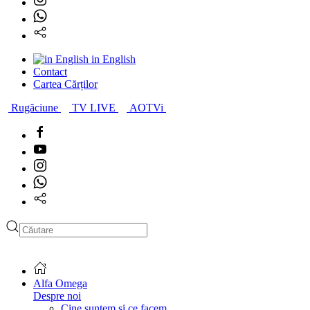
in English
Contact
Cartea Cărților
Rugăciune
TV LIVE
AOTVi
Alfa Omega
Despre noi
Cine suntem și ce facem