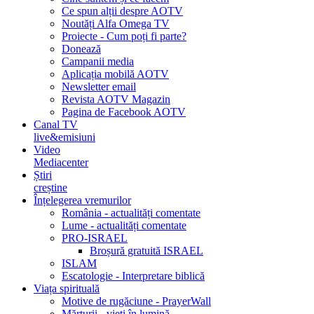
Ce spun alții despre AOTV
Noutăți Alfa Omega TV
Proiecte - Cum poți fi parte?
Donează
Campanii media
Aplicația mobilă AOTV
Newsletter email
Revista AOTV Magazin
Pagina de Facebook AOTV
Canal TV
live&emisiuni
Video
Mediacenter
Știri
creștine
Înțelegerea vremurilor
România - actualități comentate
Lume - actualități comentate
PRO-ISRAEL
Broșură gratuită ISRAEL
ISLAM
Escatologie - Interpretare biblică
Viața spirituală
Motive de rugăciune - PrayerWall
Mărturii - vieți în lumină