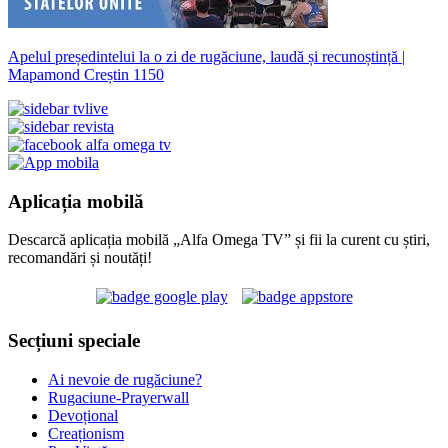
Apelul președintelui la o zi de rugăciune, laudă și recunoștință |
Mapamond Creștin 1150
Aplicația mobilă
Descarcă aplicația mobilă „Alfa Omega TV” și fii la curent cu știri,
recomandări și noutăți!
Secțiuni speciale
Ai nevoie de rugăciune?
Rugaciune-Prayerwall
Devoțional
Creaționism