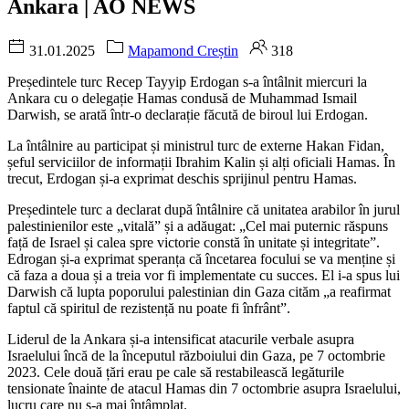
Ankara | AO NEWS
31.01.2025
Mapamond Creștin
318
Președintele turc Recep Tayyip Erdogan s-a întâlnit miercuri la
Ankara cu o delegație Hamas condusă de Muhammad Ismail
Darwish, se arată într-o declarație făcută de biroul lui Erdogan.
La întâlnire au participat și ministrul turc de externe Hakan Fidan,
șeful serviciilor de informații Ibrahim Kalin și alți oficiali Hamas. În
trecut, Erdogan și-a exprimat deschis sprijinul pentru Hamas.
Președintele turc a declarat după întâlnire că unitatea arabilor în jurul
palestinienilor este „vitală” și a adăugat: „Cel mai puternic răspuns
față de Israel și calea spre victorie constă în unitate și integritate”.
Edrogan și-a exprimat speranța că încetarea focului se va menține și
că faza a doua și a treia vor fi implementate cu succes. El i-a spus lui
Darwish că lupta poporului palestinian din Gaza cităm „a reafirmat
faptul că spiritul de rezistență nu poate fi înfrânt”.
Liderul de la Ankara și-a intensificat atacurile verbale asupra
Israelului încă de la începutul războiului din Gaza, pe 7 octombrie
2023. Cele două țări erau pe cale să restabilească legăturile
tensionate înainte de atacul Hamas din 7 octombrie asupra Israelului,
lucru care nu s-a mai întâmplat.