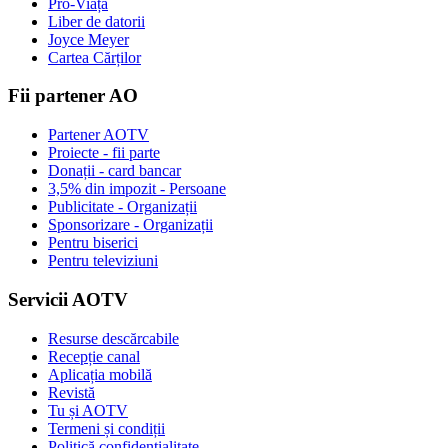
Pro-Viață
Liber de datorii
Joyce Meyer
Cartea Cărților
Fii partener AO
Partener AOTV
Proiecte - fii parte
Donații - card bancar
3,5% din impozit - Persoane
Publicitate - Organizații
Sponsorizare - Organizații
Pentru biserici
Pentru televiziuni
Servicii AOTV
Resurse descărcabile
Recepție canal
Aplicația mobilă
Revistă
Tu și AOTV
Termeni și condiții
Politică confidențialitate