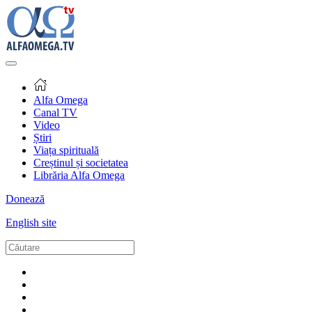
Alfa Omega
Canal TV
Video
Știri
Viața spirituală
Creștinul și societatea
Librăria Alfa Omega
Donează
English site