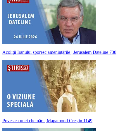
Acoliții Iranului sporesc amenințările | Jerusalem Dateline 738
Povestea unei chemări | Mapamond Creștin 1149