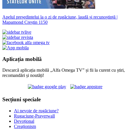
Apelul președintelui la o zi de rugăciune, laudă și recunoștință |
Mapamond Creștin 1150
Aplicația mobilă
Descarcă aplicația mobilă „Alfa Omega TV” și fii la curent cu știri,
recomandări și noutăți!
Secțiuni speciale
Ai nevoie de rugăciune?
Rugaciune-Prayerwall
Devoțional
Creaționism