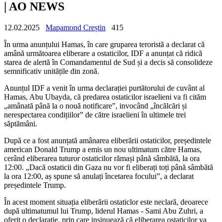
| AO NEWS
12.02.2025
Mapamond Creștin
415
În urma anunțului Hamas, în care gruparea teroristă a declarat că
amână următoarea eliberare a ostaticilor, IDF a anunțat că ridică
starea de alertă în Comandamentul de Sud și a decis să consolideze
semnificativ unitățile din zonă.
Anunțul IDF a venit în urma declarației purtătorului de cuvânt al
Hamas, Abu Ubayda, că predarea ostaticilor israelieni va fi cităm
„amânată până la o nouă notificare”, invocând „încălcări și
nerespectarea condițiilor” de către israelieni în ultimele trei
săptămâni.
După ce a fost anunțată amânarea eliberării ostaticilor, președintele
american Donald Trump a emis un nou ultimatum către Hamas,
cerând eliberarea tuturor ostaticilor rămași până sâmbătă, la ora
12:00. „Dacă ostaticii din Gaza nu vor fi eliberați toți până sâmbătă
la ora 12:00, aș spune să anulați încetarea focului”, a declarat
președintele Trump.
În acest moment situația eliberării ostaticlor este neclară, deoarece
după ultimatumul lui Trump, liderul Hamas - Sami Abu Zuhri, a
oferit o declarație, prin care insinuează că eliberarea ostaticilor va