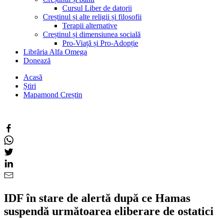
Cursul Liber de datorii
Creștinul și alte religii și filosofii
Terapii alternative
Creștinul și dimensiunea socială
Pro-Viață și Pro-Adopție
Librăria Alfa Omega
Donează
Acasă
Știri
Mapamond Creștin
IDF în stare de alertă după ce Hamas
suspendă următoarea eliberare de ostatici