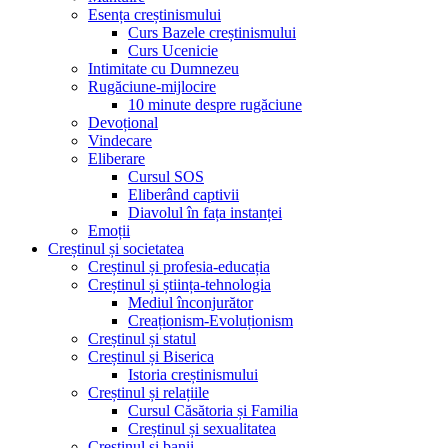
Esența creștinismului
Curs Bazele creștinismului
Curs Ucenicie
Intimitate cu Dumnezeu
Rugăciune-mijlocire
10 minute despre rugăciune
Devoțional
Vindecare
Eliberare
Cursul SOS
Eliberând captivii
Diavolul în fața instanței
Emoții
Creștinul și societatea
Creștinul și profesia-educația
Creștinul și știința-tehnologia
Mediul înconjurător
Creaționism-Evoluționism
Creștinul și statul
Creștinul și Biserica
Istoria creștinismului
Creștinul și relațiile
Cursul Căsătoria și Familia
Creștinul și sexualitatea
Creștinul și banii