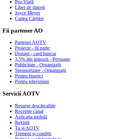
Pro-Viață
Liber de datorii
Joyce Meyer
Cartea Cărților
Fii partener AO
Partener AOTV
Proiecte - fii parte
Donații - card bancar
3,5% din impozit - Persoane
Publicitate - Organizații
Sponsorizare - Organizații
Pentru biserici
Pentru televiziuni
Servicii AOTV
Resurse descărcabile
Recepție canal
Aplicația mobilă
Revistă
Tu și AOTV
Termeni și condiții