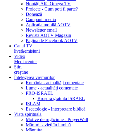
Noutăți Alfa Omega TV
Proiecte - Cum poți fi parte?
Donează
Campanii media
Aplicația mobilă AOTV
Newsletter email
Revista AOTV Magazin
Pagina de Facebook AOTV
Canal TV
live&emisiuni
Video
Mediacenter
Știri
creștine
Înțelegerea vremurilor
România - actualități comentate
Lume - actualități comentate
PRO-ISRAEL
Broșură gratuită ISRAEL
ISLAM
Escatologie - Interpretare biblică
Viața spirituală
Motive de rugăciune - PrayerWall
Mărturii - vieți în lumină
Mântuire