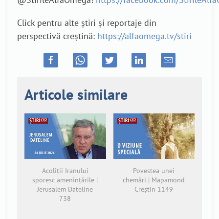
Click pentru alte știri și reportaje din
perspectivă creștină:
https://alfaomega.tv/stiri
Articole similare
Acoliții Iranului
Povestea unei
sporesc amenințările |
chemări | Mapamond
Jerusalem Dateline
Creștin 1149
738