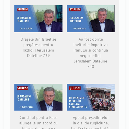
Orașele din Israel se
Au fost oprite
pregătesc pentru
loviturile împotriva
război | Jerusalem
Iranului și continuă
Dateline 739
negocierile |
Jerusalem Dateline
740
Consiliul pentru Pace
Apelul președintelui
ajunge la un acord cu
la o zi de rugăciune,
Hamas, dar oare va
laudă și recunoștință |