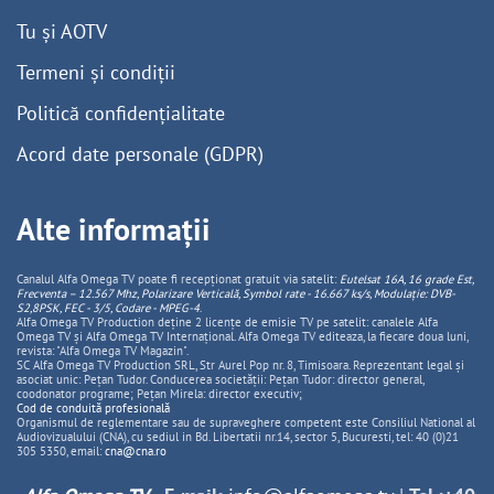
Tu și AOTV
Termeni și condiții
Politică confidențialitate
Acord date personale (GDPR)
Alte informații
Canalul Alfa Omega TV poate fi recepționat gratuit via satelit:
Eutelsat 16A, 16 grade Est,
Frecventa – 12.567 Mhz, Polarizare
Vertica
lă, Symbol rate - 16.667 ks/s, Modulație: DVB-
S2,8PSK, FEC - 3/5, Codare - MPEG-4
.
Alfa Omega TV Production deține 2 licențe de emisie TV pe satelit: canalele Alfa
Omega TV și Alfa Omega TV Internațional. Alfa Omega TV editeaza, la fiecare doua luni,
revista: "Alfa Omega TV Magazin".
SC Alfa Omega TV Production SRL, Str Aurel Pop nr. 8, Timisoara. Reprezentant legal și
asociat unic: Pețan Tudor. Conducerea societății: Pețan Tudor: director general,
coodonator programe; Pețan Mirela: director executiv;
Cod de conduită profesională
Organismul de reglementare sau de supraveghere competent este Consiliul National al
Audiovizualului (CNA), cu sediul in Bd. Libertatii nr.14, sector 5, Bucuresti, tel: 40 (0)21
305 5350, email:
cna@cna.ro