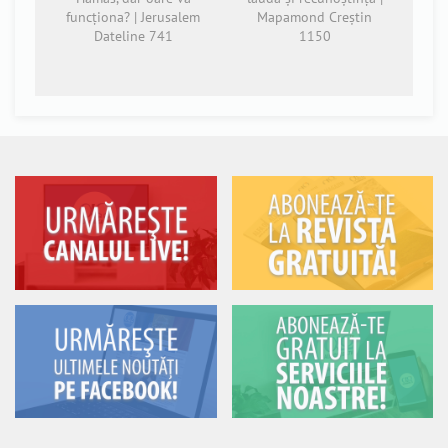
funcționa? | Jerusalem
Mapamond Creștin
Dateline 741
1150