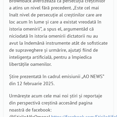
Brownback avertizează că persecuția creștinilor
a atins un nivel fără precedent. „Este cel mai
înalt nivel de persecuție al creștinilor care are
loc acum în lume și care a existat vreodată în
istoria omenirii”, a spus el, argumentâd că
niciodată în istoria omenirii dictatorii nu au
avut la îndemână instrumente atât de sofisticate
de supraveghere și urmărire, ajutați fiind de
inteligența artificială, pentru a împiedica
libertățile oamenilor.
Știre prezentată în cadrul emisiunii „AO NEWS”
din 12 februarie 2025.
Urmărește acum cele mai noi știri și reportaje
din perspectivă creștină accesând pagina
noastră de facebook:
@StirileAlfaOmega!
https://facebook.com/StirileAl