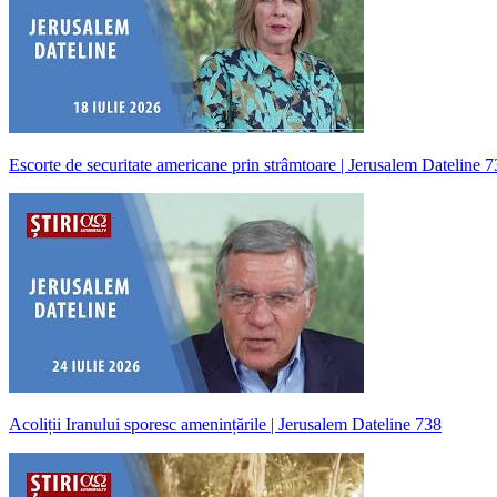
Escorte de securitate americane prin strâmtoare | Jerusalem Dateline 
Acoliții Iranului sporesc amenințările | Jerusalem Dateline 738