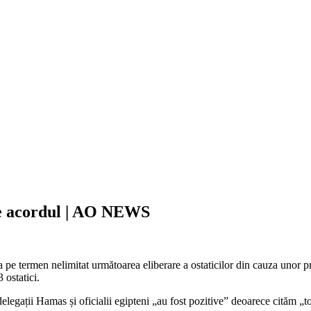
re acordul | AO NEWS
e termen nelimitat următoarea eliberare a ostaticilor din cauza unor pres
 ostatici.
 delegații Hamas și oficialii egipteni „au fost pozitive” deoarece cităm „