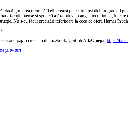
dacă gruparea teroristă îi eliberează pe cei trei ostatici programați pen
tat discuții intense și spun că a fost atins un angajament inițial, în care
trucție. Nu s-au făcut precizări referitoare la ceea ce oferă Hamas în sc
5.
ină accesând pagina noastră de facebook: @StirileAlfaOmega!
https://fac
mega.tv/stiri