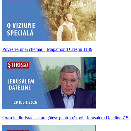
Povestea unei chemări | Mapamond Creștin 1149
Orașele din Israel se pregătesc pentru război | Jerusalem Dateline 739