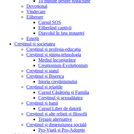
10 minute despre rugăciune
Devoțional
Vindecare
Eliberare
Cursul SOS
Eliberând captivii
Diavolul în fața instanței
Emoții
Creștinul și societatea
Creștinul și profesia-educația
Creștinul și știința-tehnologia
Mediul înconjurător
Creaționism-Evoluționism
Creștinul și statul
Creștinul și Biserica
Istoria creștinismului
Creștinul și relațiile
Cursul Căsătoria și Familia
Creștinul și sexualitatea
Creștinul și banii
Cursul Liber de datorii
Creștinul și alte religii și filosofii
Terapii alternative
Creștinul și dimensiunea socială
Pro-Viață și Pro-Adopție