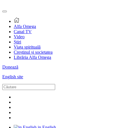
Alfa Omega
Canal TV
Video
Știri
Viața spirituală
Creștinul și societatea
Librăria Alfa Omega
Donează
English site
in English