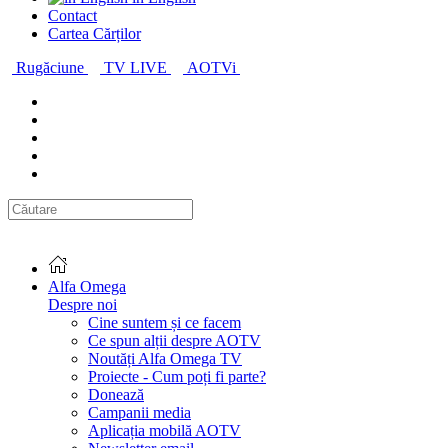
Contact
Cartea Cărților
Rugăciune
TV LIVE
AOTVi
Alfa Omega
Despre noi
Cine suntem și ce facem
Ce spun alții despre AOTV
Noutăți Alfa Omega TV
Proiecte - Cum poți fi parte?
Donează
Campanii media
Aplicația mobilă AOTV