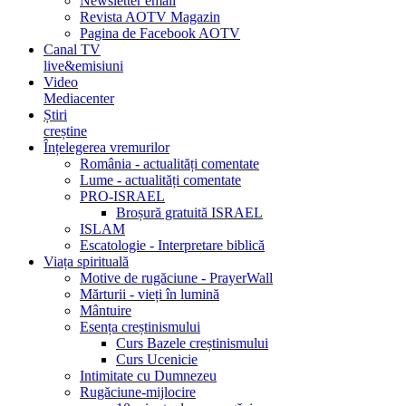
Newsletter email
Revista AOTV Magazin
Pagina de Facebook AOTV
Canal TV
live&emisiuni
Video
Mediacenter
Știri
creștine
Înțelegerea vremurilor
România - actualități comentate
Lume - actualități comentate
PRO-ISRAEL
Broșură gratuită ISRAEL
ISLAM
Escatologie - Interpretare biblică
Viața spirituală
Motive de rugăciune - PrayerWall
Mărturii - vieți în lumină
Mântuire
Esența creștinismului
Curs Bazele creștinismului
Curs Ucenicie
Intimitate cu Dumnezeu
Rugăciune-mijlocire