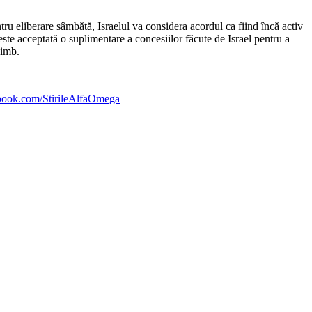
tru eliberare sâmbătă, Israelul va considera acordul ca fiind încă activ
 este acceptată o suplimentare a concesiilor făcute de Israel pentru a
himb.
ebook.com/StirileAlfaOmega