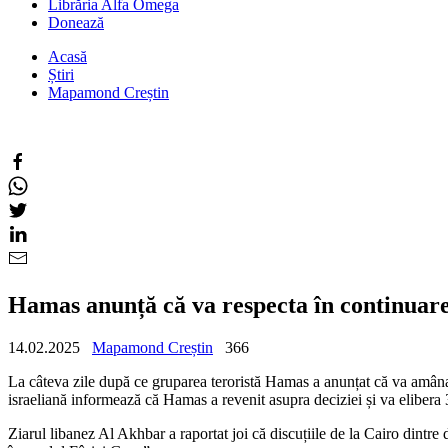
Librăria Alfa Omega
Donează
Acasă
Știri
Mapamond Creștin
Hamas anunță că va respecta în continua
14.02.2025
Mapamond Creștin
366
La câteva zile după ce gruparea teroristă Hamas a anunțat că va amâna p
israeliană informează că Hamas a revenit asupra deciziei și va elibera 3
Ziarul libanez Al Akhbar a raportat joi că discuțiile de la Cairo dintre