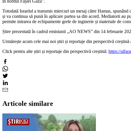
în nordul Fâșiei Gaza”.
Totodată Israelul a transmis miercuri un mesaj către Hamas, spunând că, 
și va continua să pună în aplicare partea sa din acord. Mediatorii au pur
permite intrarea de echipamente grele de inginerie și materiale de cons
Știre prezentată în cadrul emisiunii „AO NEWS” din 14 februarie 202
Urmărește acum cele mai noi știri și reportaje din perspectivă creșt
Click pentru alte știri și reportaje din perspectivă creștină:
https://alfao
Articole similare