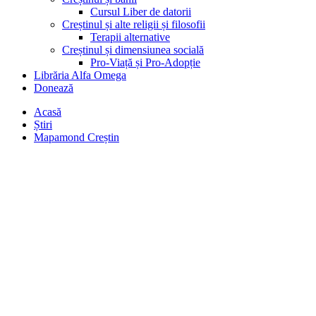
Cursul Liber de datorii
Creștinul și alte religii și filosofii
Terapii alternative
Creștinul și dimensiunea socială
Pro-Viață și Pro-Adopție
Librăria Alfa Omega
Donează
Acasă
Știri
Mapamond Creștin