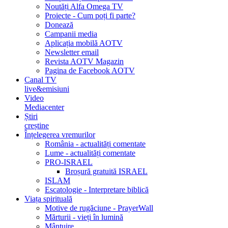
Noutăți Alfa Omega TV
Proiecte - Cum poți fi parte?
Donează
Campanii media
Aplicația mobilă AOTV
Newsletter email
Revista AOTV Magazin
Pagina de Facebook AOTV
Canal TV
live&emisiuni
Video
Mediacenter
Știri
creștine
Înțelegerea vremurilor
România - actualități comentate
Lume - actualități comentate
PRO-ISRAEL
Broșură gratuită ISRAEL
ISLAM
Escatologie - Interpretare biblică
Viața spirituală
Motive de rugăciune - PrayerWall
Mărturii - vieți în lumină
Mântuire