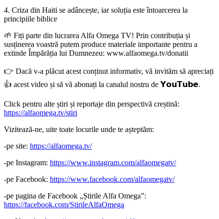
4. Criza din Haiti se adâncește, iar soluția este întoarcerea la
principiile biblice
🌱 Fiți parte din lucrarea Alfa Omega TV! Prin contribuția și
susținerea voastră putem produce materiale importante pentru a
extinde Împărăția lui Dumnezeu: www.alfaomega.tv/donatii
👉 Dacă v-a plăcut acest conținut informativ, vă invităm să apreciați
👍 acest video și să vă abonați la canalul nostru de 𝗬𝗼𝘂𝗧𝘂𝗯𝗲.
Click pentru alte știri și reportaje din perspectivă creștină:
https://alfaomega.tv/stiri
Vizitează-ne, uite toate locurile unde te așteptăm:
-pe site:
https://alfaomega.tv/
-pe Instagram:
https://www.instagram.com/alfaomegatv/
-pe Facebook:
https://www.facebook.com/alfaomegatv/
-pe pagina de Facebook „Știrile Alfa Omega”:
https://facebook.com/StirileAlfaOmega