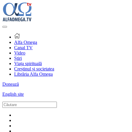
Alfa Omega
Canal TV
Video
Știri
Viața spirituală
Creștinul și societatea
Librăria Alfa Omega
Donează
English site