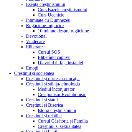
Esența creștinismului
Curs Bazele creștinismului
Curs Ucenicie
Intimitate cu Dumnezeu
Rugăciune-mijlocire
10 minute despre rugăciune
Devoțional
Vindecare
Eliberare
Cursul SOS
Eliberând captivii
Diavolul în fața instanței
Emoții
Creștinul și societatea
Creștinul și profesia-educația
Creștinul și știința-tehnologia
Mediul înconjurător
Creaționism-Evoluționism
Creștinul și statul
Creștinul și Biserica
Istoria creștinismului
Creștinul și relațiile
Cursul Căsătoria și Familia
Creștinul și sexualitatea
Creștinul și banii