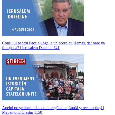
Consiliul pentru Pace ajunge la un acord cu Hamas, dar oare va
funcționa? | Jerusalem Dateline 741
Apelul președintelui la o zi de rugăciune, laudă și recunoștință |
Mapamond Creștin 1150