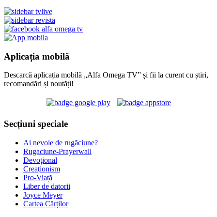
Aplicația mobilă
Descarcă aplicația mobilă „Alfa Omega TV” și fii la curent cu știri,
recomandări și noutăți!
Secțiuni speciale
Ai nevoie de rugăciune?
Rugaciune-Prayerwall
Devoțional
Creaționism
Pro-Viață
Liber de datorii
Joyce Meyer
Cartea Cărților