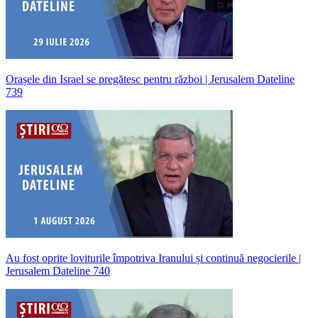
Orașele din Israel se pregătesc pentru război | Jerusalem Dateline
739
Au fost oprite loviturile împotriva Iranului și continuă negocierile |
Jerusalem Dateline 740