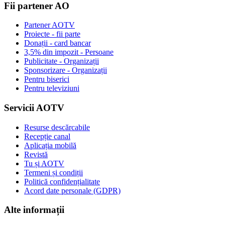
Fii partener AO
Partener AOTV
Proiecte - fii parte
Donații - card bancar
3,5% din impozit - Persoane
Publicitate - Organizații
Sponsorizare - Organizații
Pentru biserici
Pentru televiziuni
Servicii AOTV
Resurse descărcabile
Recepție canal
Aplicația mobilă
Revistă
Tu și AOTV
Termeni și condiții
Politică confidențialitate
Acord date personale (GDPR)
Alte informații