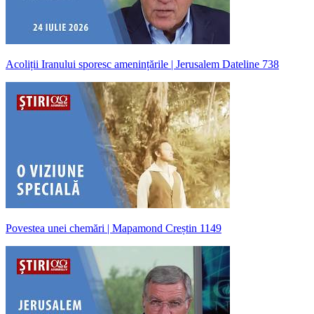
Acoliții Iranului sporesc amenințările | Jerusalem Dateline 738
Povestea unei chemări | Mapamond Creștin 1149