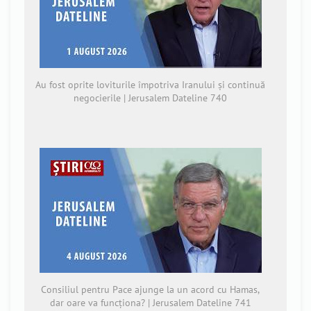
Au fost oprite loviturile împotriva Iranului și continuă
negocierile | Jerusalem Dateline 740
Consiliul pentru Pace ajunge la un acord cu Hamas,
dar oare va funcționa? | Jerusalem Dateline 741