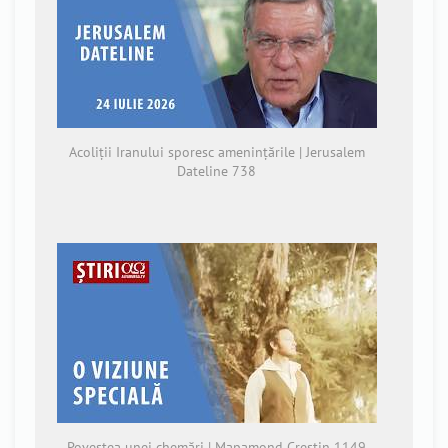
Acoliții Iranului sporesc amenințările | Jerusalem
Dateline 738
Povestea unei chemări | Mapamond Creștin 1149