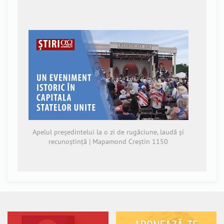
Apelul președintelui la o zi de rugăciune, laudă și
recunoștință | Mapamond Creștin 1150