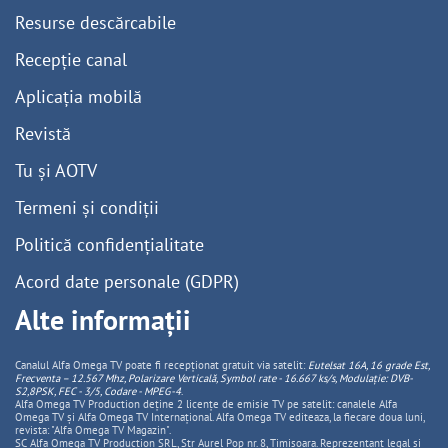
Resurse descărcabile
Recepție canal
Aplicația mobilă
Revistă
Tu și AOTV
Termeni și condiții
Politică confidențialitate
Acord date personale (GDPR)
Alte informații
Canalul Alfa Omega TV poate fi recepționat gratuit via satelit:
Eutelsat 16A, 16 grade Est,
Frecventa – 12.567 Mhz, Polarizare
Vertica
lă, Symbol rate - 16.667 ks/s, Modulație: DVB-
S2,8PSK, FEC - 3/5, Codare - MPEG-4
.
Alfa Omega TV Production deține 2 licențe de emisie TV pe satelit: canalele Alfa
Omega TV și Alfa Omega TV Internațional. Alfa Omega TV editeaza, la fiecare doua luni,
revista: "Alfa Omega TV Magazin".
SC Alfa Omega TV Production SRL, Str Aurel Pop nr. 8, Timisoara. Reprezentant legal și