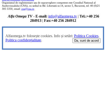
Organismul de reglementare sau de supraveghere competent este Consiliul National al
Audiovizualului (CNA), cu sediul in Bd. Libertatii nr.14, sector 5, Bucuresti, tel: 40 (0)21
305 5350, email:
cna@cna.ro
Alfa Omega TV
-
E-mail:
info@alfaomega.tv
|
Tel.:+40 256
284913
|
Fax:+40 256 284912
Alfaomega.tv folosește cookies. Info și setări:
Politica Cookies
.
Politica confidențialitate
.
Da, sunt de acord