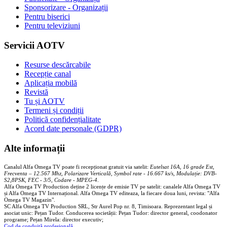
Sponsorizare - Organizații
Pentru biserici
Pentru televiziuni
Servicii AOTV
Resurse descărcabile
Recepție canal
Aplicația mobilă
Revistă
Tu și AOTV
Termeni și condiții
Politică confidențialitate
Acord date personale (GDPR)
Alte informații
Canalul Alfa Omega TV poate fi recepționat gratuit via satelit:
Eutelsat 16A, 16 grade Est,
Frecventa – 12.567 Mhz, Polarizare
Vertica
lă, Symbol rate - 16.667 ks/s, Modulație: DVB-
S2,8PSK, FEC - 3/5, Codare - MPEG-4
.
Alfa Omega TV Production deține 2 licențe de emisie TV pe satelit: canalele Alfa Omega TV
și Alfa Omega TV Internațional. Alfa Omega TV editeaza, la fiecare doua luni, revista: "Alfa
Omega TV Magazin".
SC Alfa Omega TV Production SRL, Str Aurel Pop nr. 8, Timisoara. Reprezentant legal și
asociat unic: Pețan Tudor. Conducerea societății: Pețan Tudor: director general, coodonator
programe; Pețan Mirela: director executiv;
Cod de conduită profesională