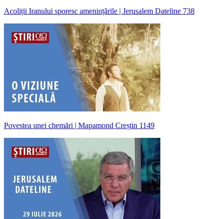
Acoliții Iranului sporesc amenințările | Jerusalem Dateline 738
Povestea unei chemări | Mapamond Creștin 1149