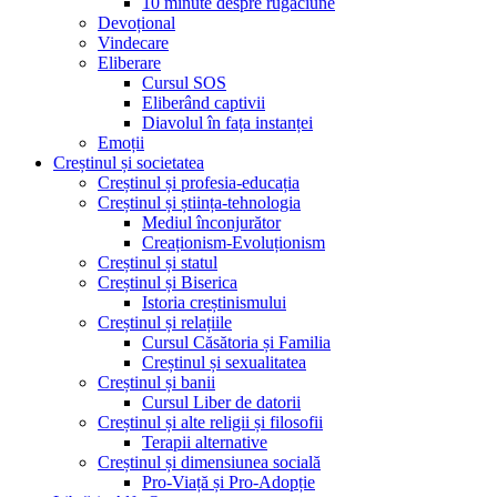
10 minute despre rugăciune
Devoțional
Vindecare
Eliberare
Cursul SOS
Eliberând captivii
Diavolul în fața instanței
Emoții
Creștinul și societatea
Creștinul și profesia-educația
Creștinul și știința-tehnologia
Mediul înconjurător
Creaționism-Evoluționism
Creștinul și statul
Creștinul și Biserica
Istoria creștinismului
Creștinul și relațiile
Cursul Căsătoria și Familia
Creștinul și sexualitatea
Creștinul și banii
Cursul Liber de datorii
Creștinul și alte religii și filosofii
Terapii alternative
Creștinul și dimensiunea socială
Pro-Viață și Pro-Adopție