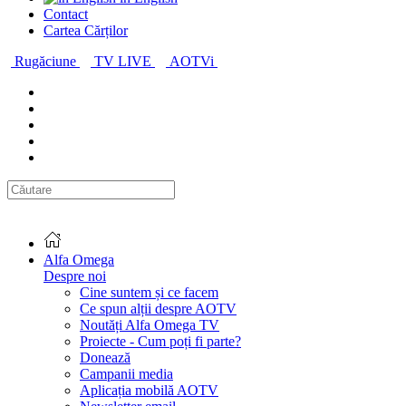
Contact
Cartea Cărților
Rugăciune
TV LIVE
AOTVi
Alfa Omega
Despre noi
Cine suntem și ce facem
Ce spun alții despre AOTV
Noutăți Alfa Omega TV
Proiecte - Cum poți fi parte?
Donează
Campanii media
Aplicația mobilă AOTV