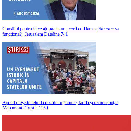
Consiliul pentru Pace ajunge la un acord cu Hamas, dar oare va
funcționa? | Jerusalem Dateline 741
Apelul președintelui la o zi de rugăciune, laudă și recunoștință |
Mapamond Creștin 1150