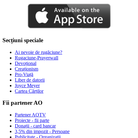
Secțiuni speciale
Ai nevoie de rugăciune?
Rugaciune-Prayerwall
Devoțional
Creaționism
Pro-Viață
Liber de datorii
Joyce Meyer
Cartea Cărților
Fii partener AO
Partener AOTV
Proiecte - fii parte
Donații - card bancar
3,5% din impozit - Persoane
Publicitate - Organizații