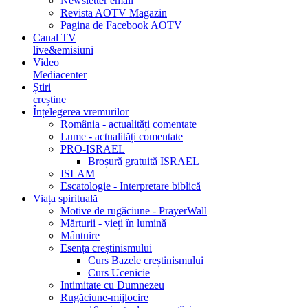
Newsletter email
Revista AOTV Magazin
Pagina de Facebook AOTV
Canal TV
live&emisiuni
Video
Mediacenter
Știri
creștine
Înțelegerea vremurilor
România - actualități comentate
Lume - actualități comentate
PRO-ISRAEL
Broșură gratuită ISRAEL
ISLAM
Escatologie - Interpretare biblică
Viața spirituală
Motive de rugăciune - PrayerWall
Mărturii - vieți în lumină
Mântuire
Esența creștinismului
Curs Bazele creștinismului
Curs Ucenicie
Intimitate cu Dumnezeu
Rugăciune-mijlocire