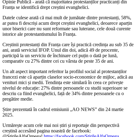
Opinie Publică - arată că majoritatea protestanților practicanți din
Franța se identifică drept creștini evanghelici.
Datele culese arată că mai mult de jumătate dintre protestanți, 58%,
ar putea fi descriși acum drept creștini evanghelici, deoarece aparțin
unor biserici care nu sunt reformate sau luterane, cele două curente
istorice ale protestantismului în Franța.
Creștinii protestanți din Franța care își practică credința au sub 35 de
ani, arată serviciul IFOP. Unul din doi, adică 49 de procente,
participă la un serviciu de închinare cel puțin o dată pe lună,
comparativ cu 27% dintre cei cu vârsta de peste 35 de ani.
Un alt aspect important referitor la profilul social al protestanților
francezi este că aparțin claselor socio-economice de mijloc, adică au
venituri mici și medii. Tendința este similară în ceea ce privește
nivelul de educație: 27% dintre persoanele cu studii superioare se
descriu ca fiind evanghelici, față de 34% dintre persoanele cu o
pregătire medie.
Știre prezentată în cadrul emisiunii „AO NEWS” din 24 martie
2025.
Urmărește acum cele mai noi știri și reportaje din perspectivă
creștină accesând pagina noastră de facebook:
@StirileAlfaOmega!
https://facebook.com/StirileAlfaOmega