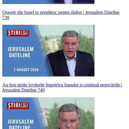
Orașele din Israel se pregătesc pentru război | Jerusalem Dateline
739
Au fost oprite loviturile împotriva Iranului și continuă negocierile |
Jerusalem Dateline 740