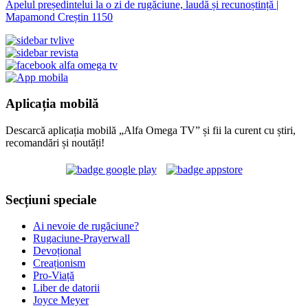
Apelul președintelui la o zi de rugăciune, laudă și recunoștință |
Mapamond Creștin 1150
Aplicația mobilă
Descarcă aplicația mobilă „Alfa Omega TV” și fii la curent cu știri,
recomandări și noutăți!
Secțiuni speciale
Ai nevoie de rugăciune?
Rugaciune-Prayerwall
Devoțional
Creaționism
Pro-Viață
Liber de datorii
Joyce Meyer