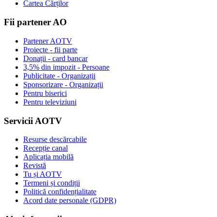
Cartea Cărților
Fii partener AO
Partener AOTV
Proiecte - fii parte
Donații - card bancar
3,5% din impozit - Persoane
Publicitate - Organizații
Sponsorizare - Organizații
Pentru biserici
Pentru televiziuni
Servicii AOTV
Resurse descărcabile
Recepție canal
Aplicația mobilă
Revistă
Tu și AOTV
Termeni și condiții
Politică confidențialitate
Acord date personale (GDPR)