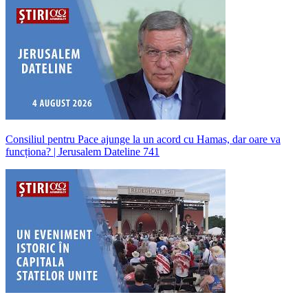
Consiliul pentru Pace ajunge la un acord cu Hamas, dar oare va
funcționa? | Jerusalem Dateline 741