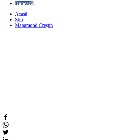
Donează
Acasă
Știri
Mapamond Creștin