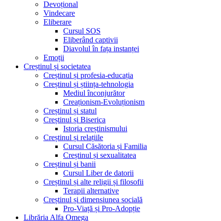
Devoțional
Vindecare
Eliberare
Cursul SOS
Eliberând captivii
Diavolul în fața instanței
Emoții
Creștinul și societatea
Creștinul și profesia-educația
Creștinul și știința-tehnologia
Mediul înconjurător
Creaționism-Evoluționism
Creștinul și statul
Creștinul și Biserica
Istoria creștinismului
Creștinul și relațiile
Cursul Căsătoria și Familia
Creștinul și sexualitatea
Creștinul și banii
Cursul Liber de datorii
Creștinul și alte religii și filosofii
Terapii alternative
Creștinul și dimensiunea socială
Pro-Viață și Pro-Adopție
Librăria Alfa Omega