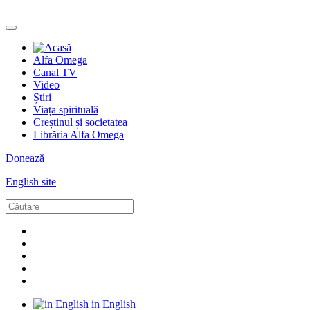
Alfa Omega
Canal TV
Video
Știri
Viața spirituală
Creștinul și societatea
Librăria Alfa Omega
Donează
English site
in English