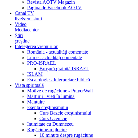
Revista AOTV Magazin
Pagina de Facebook AOTV
Canal TV
live&emisiuni
Video
Mediacenter
Știri
creștine
Înțelegerea vremurilor
România - actualități comentate
Lume - actualități comentate
PRO-ISRAEL
Broșură gratuită ISRAEL
ISLAM
Escatologie - Interpretare biblică
Viața spirituală
Motive de rugăciune - PrayerWall
Mărturii - vieți în lumină
Mântuire
Esența creștinismului
Curs Bazele creștinismului
Curs Ucenicie
Intimitate cu Dumnezeu
Rugăciune-mijlocire
10 minute despre rugăciune