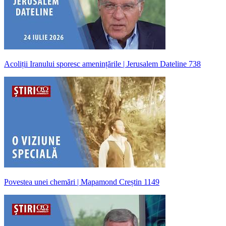
Acoliții Iranului sporesc amenințările | Jerusalem Dateline 738
Povestea unei chemări | Mapamond Creștin 1149