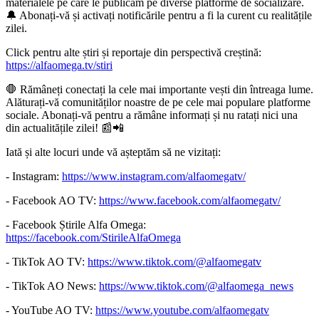
materialele pe care le publicăm pe diverse platforme de socializare.
🔔 Abonați-vă și activați notificările pentru a fi la curent cu realitățile
zilei.
Click pentru alte știri și reportaje din perspectivă creștină:
https://alfaomega.tv/stiri
🛑 Rămâneți conectați la cele mai importante vești din întreaga lume.
Alăturați-vă comunităților noastre de pe cele mai populare platforme
sociale. Abonați-vă pentru a rămâne informați și nu ratați nici una
din actualitățile zilei! 📰📲
Iată și alte locuri unde vă așteptăm să ne vizitați:
- Instagram:
https://www.instagram.com/alfaomegatv/
- Facebook AO TV:
https://www.facebook.com/alfaomegatv/
- Facebook Știrile Alfa Omega:
https://facebook.com/StirileAlfaOmega
- TikTok AO TV:
https://www.tiktok.com/@alfaomegatv
- TikTok AO News:
https://www.tiktok.com/@alfaomega_news
- YouTube AO TV:
https://www.youtube.com/alfaomegatv