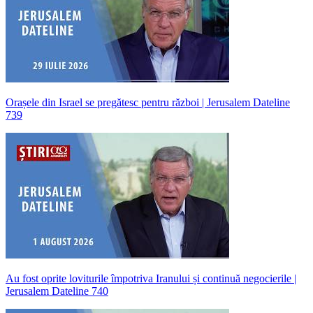
Orașele din Israel se pregătesc pentru război | Jerusalem Dateline
739
Au fost oprite loviturile împotriva Iranului și continuă negocierile |
Jerusalem Dateline 740