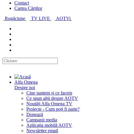
Contact
Cartea Cărților
Rugăciune
TV LIVE
AOTVi
Alfa Omega
Despre noi
Cine suntem și ce facem
Ce spun alții despre AOTV
Noutăți Alfa Omega TV
Proiecte - Cum poți fi parte?
Donează
Campanii media
Aplicația mobilă AOTV
Newsletter email