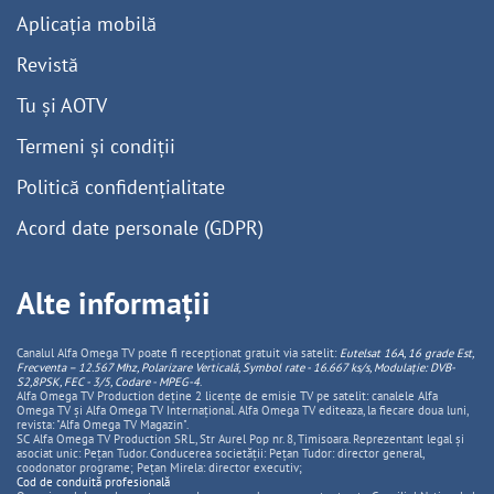
Aplicația mobilă
Revistă
Tu și AOTV
Termeni și condiții
Politică confidențialitate
Acord date personale (GDPR)
Alte informații
Canalul Alfa Omega TV poate fi recepționat gratuit via satelit:
Eutelsat 16A, 16 grade Est,
Frecventa – 12.567 Mhz, Polarizare
Vertica
lă, Symbol rate - 16.667 ks/s, Modulație: DVB-
S2,8PSK, FEC - 3/5, Codare - MPEG-4
.
Alfa Omega TV Production deține 2 licențe de emisie TV pe satelit: canalele Alfa
Omega TV și Alfa Omega TV Internațional. Alfa Omega TV editeaza, la fiecare doua luni,
revista: "Alfa Omega TV Magazin".
SC Alfa Omega TV Production SRL, Str Aurel Pop nr. 8, Timisoara. Reprezentant legal și
asociat unic: Pețan Tudor. Conducerea societății: Pețan Tudor: director general,
coodonator programe; Pețan Mirela: director executiv;
Cod de conduită profesională