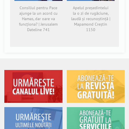
Consiliul pentru Pace
Apelul președintelui
ajunge la un acord cu
la o zi de rugăciune,
Hamas, dar oare va
laudă și recunoștință |
funcționa? | Jerusalem
Mapamond Creștin
Dateline 741
1150