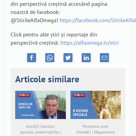
din perspectivă creștină accesând pagina
noastră de facebook:
@StirileAlfaOmega!
https://facebook.com/StirileAl
Click pentru alte știri și reportaje din
perspectivă creștină:
https://alfaomega.tv/stiri
Articole similare
Acoliții Iranului
Povestea unei
sporesc amenințările |
chemări | Mapamond