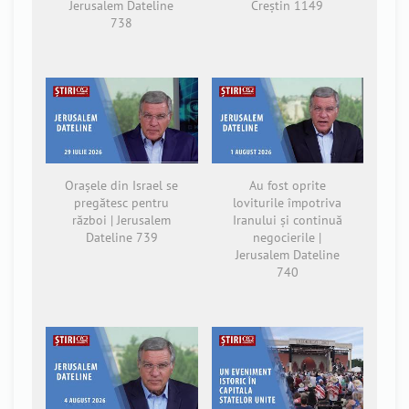
Jerusalem Dateline
Creștin 1149
738
Orașele din Israel se
Au fost oprite
pregătesc pentru
loviturile împotriva
război | Jerusalem
Iranului și continuă
Dateline 739
negocierile |
Jerusalem Dateline
740