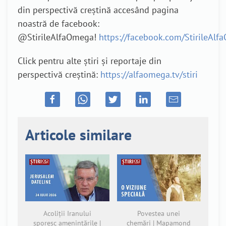
din perspectivă creștină accesând pagina
noastră de facebook:
@StirileAlfaOmega!
https://facebook.com/StirileAl
Click pentru alte știri și reportaje din
perspectivă creștină:
https://alfaomega.tv/stiri
Articole similare
Acoliții Iranului
Povestea unei
sporesc amenințările |
chemări | Mapamond