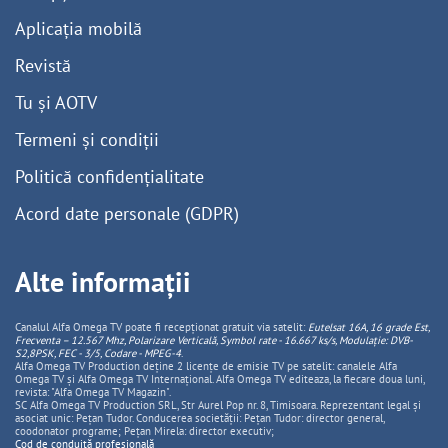
Aplicația mobilă
Revistă
Tu și AOTV
Termeni și condiții
Politică confidențialitate
Acord date personale (GDPR)
Alte informații
Canalul Alfa Omega TV poate fi recepționat gratuit via satelit:
Eutelsat 16A, 16 grade Est,
Frecventa – 12.567 Mhz, Polarizare
Vertica
lă, Symbol rate - 16.667 ks/s, Modulație: DVB-
S2,8PSK, FEC - 3/5, Codare - MPEG-4
.
Alfa Omega TV Production deține 2 licențe de emisie TV pe satelit: canalele Alfa
Omega TV și Alfa Omega TV Internațional. Alfa Omega TV editeaza, la fiecare doua luni,
revista: "Alfa Omega TV Magazin".
SC Alfa Omega TV Production SRL, Str Aurel Pop nr. 8, Timisoara. Reprezentant legal și
asociat unic: Pețan Tudor. Conducerea societății: Pețan Tudor: director general,
coodonator programe; Pețan Mirela: director executiv;
Cod de conduită profesională