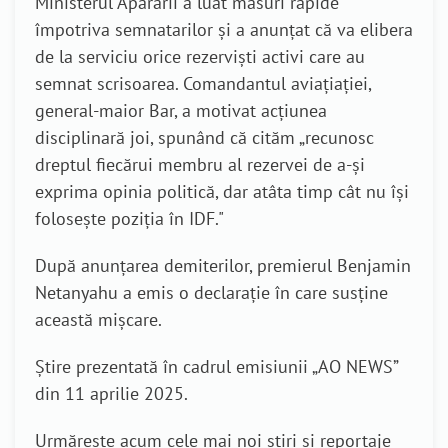
Ministerul Apărării a luat măsuri rapide
împotriva semnatarilor și a anunțat că va elibera
de la serviciu orice rezerviști activi care au
semnat scrisoarea. Comandantul aviațiației,
general-maior Bar, a motivat acțiunea
disciplinară joi, spunând că cităm „recunosc
dreptul fiecărui membru al rezervei de a-și
exprima opinia politică, dar atâta timp cât nu își
folosește poziția în IDF."
După anunțarea demiterilor, premierul Benjamin
Netanyahu a emis o declarație în care susține
această mișcare.
Știre prezentată în cadrul emisiunii „AO NEWS”
din 11 aprilie 2025.
Urmărește acum cele mai noi știri și reportaje