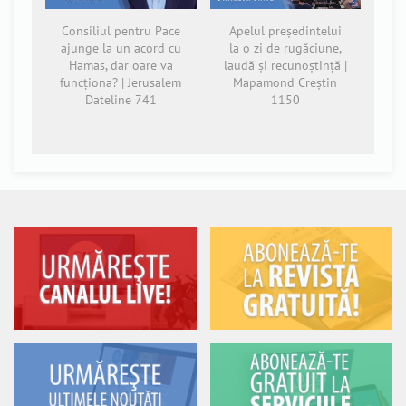
Consiliul pentru Pace
Apelul președintelui
ajunge la un acord cu
la o zi de rugăciune,
Hamas, dar oare va
laudă și recunoștință |
funcționa? | Jerusalem
Mapamond Creștin
Dateline 741
1150