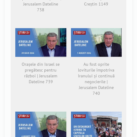
Jerusalem Dateline
Creștin 1149
738
Orașele din Israel se
Au fost oprite
pregătesc pentru
loviturile împotriva
război | Jerusalem
Iranului și continuă
Dateline 739
negocierile |
Jerusalem Dateline
740