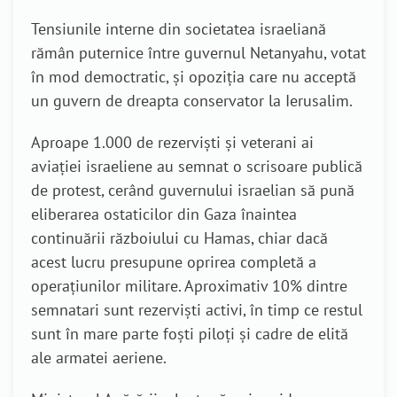
Tensiunile interne din societatea israeliană
rămân puternice între guvernul Netanyahu, votat
în mod democtratic, și opoziția care nu acceptă
un guvern de dreapta conservator la Ierusalim.
Aproape 1.000 de rezerviști și veterani ai
aviației israeliene au semnat o scrisoare publică
de protest, cerând guvernului israelian să pună
eliberarea ostaticilor din Gaza înaintea
continuării războiului cu Hamas, chiar dacă
acest lucru presupune oprirea completă a
operațiunilor militare. Aproximativ 10% dintre
semnatari sunt rezerviști activi, în timp ce restul
sunt în mare parte foști piloți și cadre de elită
ale armatei aeriene.