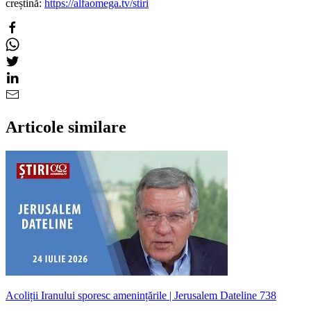
creștină:
https://alfaomega.tv/stiri
Articole similare
Acoliții Iranului sporesc amenințările | Jerusalem Dateline 738