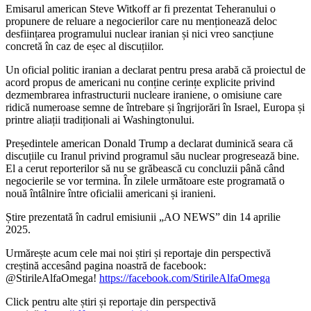
Emisarul american Steve Witkoff ar fi prezentat Teheranului o
propunere de reluare a negocierilor care nu menționează deloc
desființarea programului nuclear iranian și nici vreo sancțiune
concretă în caz de eșec al discuțiilor.
Un oficial politic iranian a declarat pentru presa arabă că proiectul de
acord propus de americani nu conține cerințe explicite privind
dezmembrarea infrastructurii nucleare iraniene, o omisiune care
ridică numeroase semne de întrebare și îngrijorări în Israel, Europa și
printre aliații tradiționali ai Washingtonului.
Președintele american Donald Trump a declarat duminică seara că
discuțiile cu Iranul privind programul său nuclear progresează bine.
El a cerut reporterilor să nu se grăbească cu concluzii până când
negocierile se vor termina. În zilele următoare este programată o
nouă întâlnire între oficialii americani și iranieni.
Știre prezentată în cadrul emisiunii „AO NEWS” din 14 aprilie
2025.
Urmărește acum cele mai noi știri și reportaje din perspectivă
creștină accesând pagina noastră de facebook:
@StirileAlfaOmega!
https://facebook.com/StirileAlfaOmega
Click pentru alte știri și reportaje din perspectivă