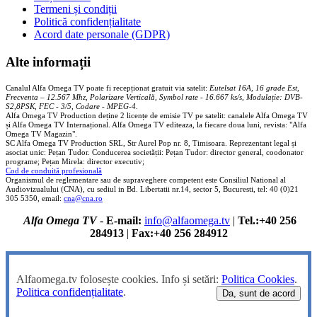
Termeni și condiții
Politică confidențialitate
Acord date personale (GDPR)
Alte informații
Canalul Alfa Omega TV poate fi recepționat gratuit via satelit:
Eutelsat 16A, 16 grade Est,
Frecventa – 12.567 Mhz, Polarizare
Vertica
lă, Symbol rate - 16.667 ks/s, Modulație: DVB-
S2,8PSK, FEC - 3/5, Codare - MPEG-4
.
Alfa Omega TV Production deține 2 licențe de emisie TV pe satelit: canalele Alfa Omega TV
și Alfa Omega TV Internațional. Alfa Omega TV editeaza, la fiecare doua luni, revista: "Alfa
Omega TV Magazin".
SC Alfa Omega TV Production SRL, Str Aurel Pop nr. 8, Timisoara. Reprezentant legal și
asociat unic: Pețan Tudor. Conducerea societății: Pețan Tudor: director general, coodonator
programe; Pețan Mirela: director executiv;
Cod de conduită profesională
Organismul de reglementare sau de supraveghere competent este Consiliul National al
Audiovizualului (CNA), cu sediul in Bd. Libertatii nr.14, sector 5, Bucuresti, tel: 40 (0)21
305 5350, email:
cna@cna.ro
Alfa Omega TV
-
E-mail:
info@alfaomega.tv
|
Tel.:+40 256
284913
|
Fax:+40 256 284912
Alfaomega.tv folosește cookies. Info și setări:
Politica Cookies
.
Politica confidențialitate
.
Da, sunt de acord