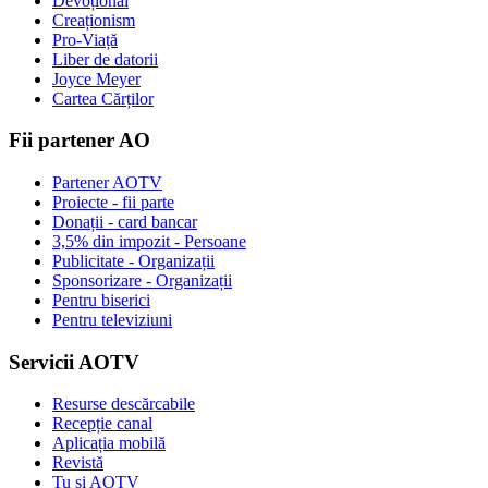
Devoțional
Creaționism
Pro-Viață
Liber de datorii
Joyce Meyer
Cartea Cărților
Fii partener AO
Partener AOTV
Proiecte - fii parte
Donații - card bancar
3,5% din impozit - Persoane
Publicitate - Organizații
Sponsorizare - Organizații
Pentru biserici
Pentru televiziuni
Servicii AOTV
Resurse descărcabile
Recepție canal
Aplicația mobilă
Revistă
Tu și AOTV