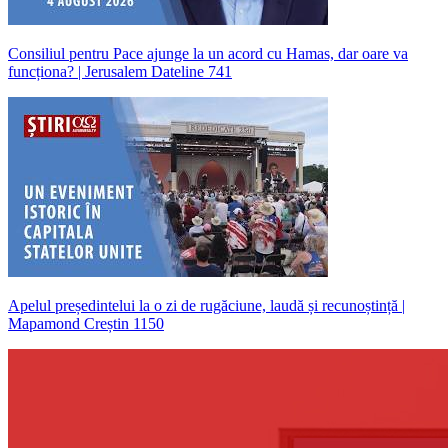
Consiliul pentru Pace ajunge la un acord cu Hamas, dar oare va
funcționa? | Jerusalem Dateline 741
Apelul președintelui la o zi de rugăciune, laudă și recunoștință |
Mapamond Creștin 1150