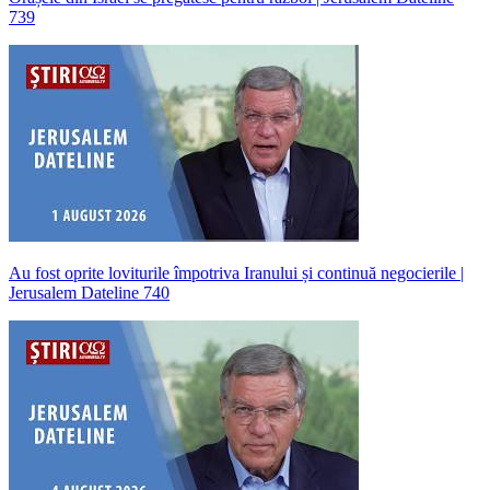
739
Au fost oprite loviturile împotriva Iranului și continuă negocierile |
Jerusalem Dateline 740