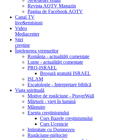
Newsletter email
Revista AOTV Magazin
Pagina de Facebook AOTV
Canal TV
live&emisiuni
Video
Mediacenter
Știri
creștine
Înțelegerea vremurilor
România - actualități comentate
Lume - actualități comentate
PRO-ISRAEL
Broșură gratuită ISRAEL
ISLAM
Escatologie - Interpretare biblică
Viața spirituală
Motive de rugăciune - PrayerWall
Mărturii - vieți în lumină
Mântuire
Esența creștinismului
Curs Bazele creștinismului
Curs Ucenicie
Intimitate cu Dumnezeu
Rugăciune-mijlocire