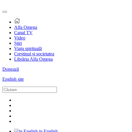
Alfa Omega
Canal TV
Video
Știri
Viața spirituală
Creștinul și societatea
Librăria Alfa Omega
Donează
English site
in English