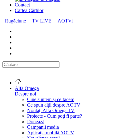
Contact
Cartea Cărților
Rugăciune
TV LIVE
AOTVi
Alfa Omega
Despre noi
Cine suntem și ce facem
Ce spun alții despre AOTV
Noutăți Alfa Omega TV
Proiecte - Cum poți fi parte?
Donează
Campanii media
Aplicația mobilă AOTV