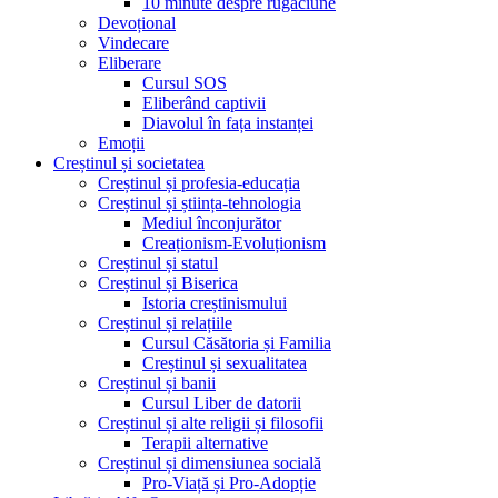
10 minute despre rugăciune
Devoțional
Vindecare
Eliberare
Cursul SOS
Eliberând captivii
Diavolul în fața instanței
Emoții
Creștinul și societatea
Creștinul și profesia-educația
Creștinul și știința-tehnologia
Mediul înconjurător
Creaționism-Evoluționism
Creștinul și statul
Creștinul și Biserica
Istoria creștinismului
Creștinul și relațiile
Cursul Căsătoria și Familia
Creștinul și sexualitatea
Creștinul și banii
Cursul Liber de datorii
Creștinul și alte religii și filosofii
Terapii alternative
Creștinul și dimensiunea socială
Pro-Viață și Pro-Adopție