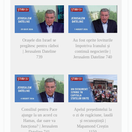
Orașele din Israel se
Au fost oprite loviturile
pregătesc pentru război
împotriva Iranului și
| Jerusalem Dateline
continuă negocierile |
739
Jerusalem Dateline 740
Consiliul pentru Pace
Apelul președintelui la
ajunge la un acord cu
o zi de rugăciune, laudă
Hamas, dar oare va
și recunoștință |
funcționa? | Jerusalem
Mapamond Creștin
Dateline 741
1150