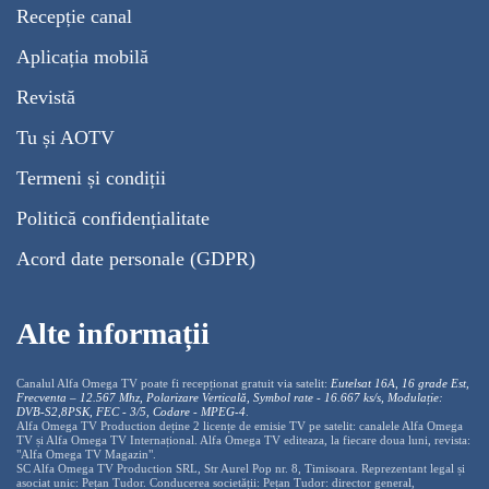
Recepție canal
Aplicația mobilă
Revistă
Tu și AOTV
Termeni și condiții
Politică confidențialitate
Acord date personale (GDPR)
Alte informații
Canalul Alfa Omega TV poate fi recepționat gratuit via satelit:
Eutelsat 16A, 16 grade Est,
Frecventa – 12.567 Mhz, Polarizare
Vertica
lă, Symbol rate - 16.667 ks/s, Modulație:
DVB-S2,8PSK, FEC - 3/5, Codare - MPEG-4
.
Alfa Omega TV Production deține 2 licențe de emisie TV pe satelit: canalele Alfa Omega
TV și Alfa Omega TV Internațional. Alfa Omega TV editeaza, la fiecare doua luni, revista:
"Alfa Omega TV Magazin".
SC Alfa Omega TV Production SRL, Str Aurel Pop nr. 8, Timisoara. Reprezentant legal și
asociat unic: Pețan Tudor. Conducerea societății: Pețan Tudor: director general,