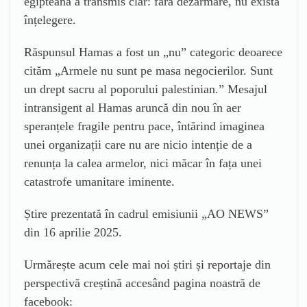
egipteană a transmis clar: fără dezarmare, nu există
înțelegere.
Răspunsul Hamas a fost un „nu” categoric deoarece
cităm „Armele nu sunt pe masa negocierilor. Sunt
un drept sacru al poporului palestinian.” Mesajul
intransigent al Hamas aruncă din nou în aer
speranțele fragile pentru pace, întărind imaginea
unei organizații care nu are nicio intenție de a
renunța la calea armelor, nici măcar în fața unei
catastrofe umanitare iminente.
Știre prezentată în cadrul emisiunii „AO NEWS”
din 16 aprilie 2025.
Urmărește acum cele mai noi știri și reportaje din
perspectivă creștină accesând pagina noastră de
facebook: