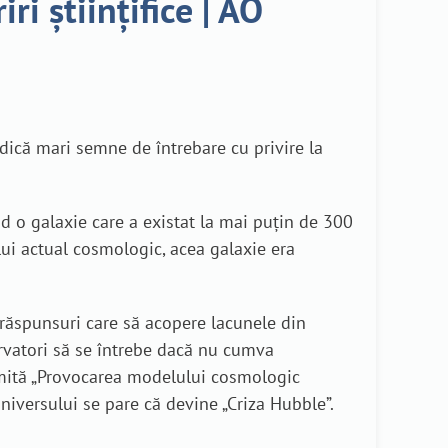
i științifice | AO
idică mari semne de întrebare cu privire la
ud o galaxie care a existat la mai puțin de 300
ui actual cosmologic, acea galaxie era
e răspunsuri care să acopere lacunele din
rvatori să se întrebe dacă nu cumva
numită „Provocarea modelului cosmologic
niversului se pare că devine „Criza Hubble”.