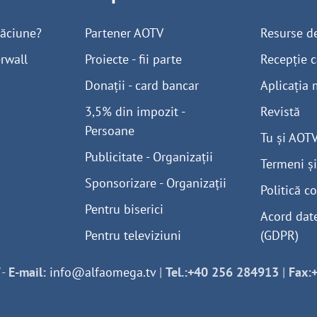
găciune?
Partener AOTV
Resurse d
rwall
Proiecte - fii parte
Recepție c
Donații - card bancar
Aplicația 
3,5% din impozit -
Revistă
Persoane
Tu și AOT
Publicitate - Organizații
Termeni și
Sponsorizare - Organizații
Politică co
Pentru biserici
Acord dat
Pentru televiziuni
(GDPR)
-
E-mail:
info@alfaomega.tv
|
Tel.:+40 256 284913
|
Fax: