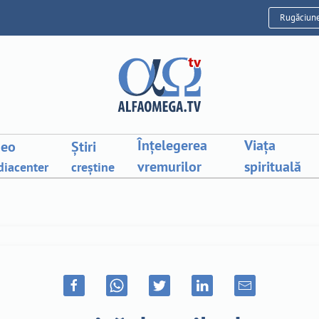
Rugăciun
Înțelegerea
Viața
deo
Știri
vremurilor
spirituală
iacenter
creștine