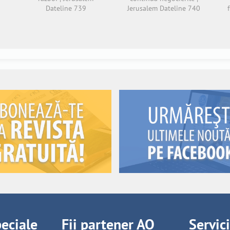
Dateline 739
Jerusalem Dateline 740
peciale
Fii partener AO
Servic