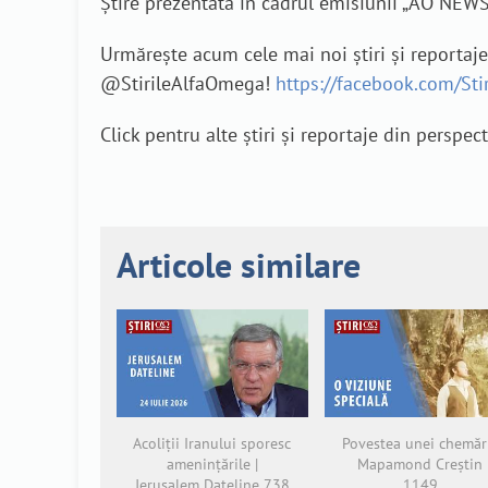
Știre prezentată în cadrul emisiunii „AO NEWS
Urmărește acum cele mai noi știri și reportaj
@StirileAlfaOmega!
https://facebook.com/St
Click pentru alte știri și reportaje din perspec
Articole similare
Acoliții Iranului sporesc
Povestea unei chemări
amenințările |
Mapamond Creștin
Jerusalem Dateline 738
1149