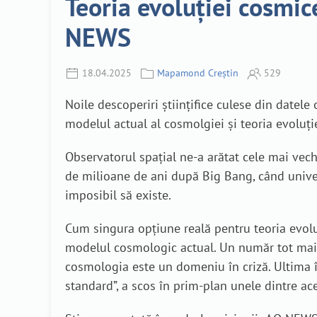
Teoria evoluției cosmice
NEWS
18.04.2025
Mapamond Creștin
529
Noile descoperiri științifice culese din datele
modelul actual al cosmolgiei și teoria evoluți
Observatorul spațial ne-a arătat cele mai vech
de milioane de ani după Big Bang, când unive
imposibil să existe.
Cum singura opțiune reală pentru teoria evoluț
modelul cosmologic actual. Un număr tot mai 
cosmologia este un domeniu în criză. Ultima î
standard”, a scos în prim-plan unele dintre a