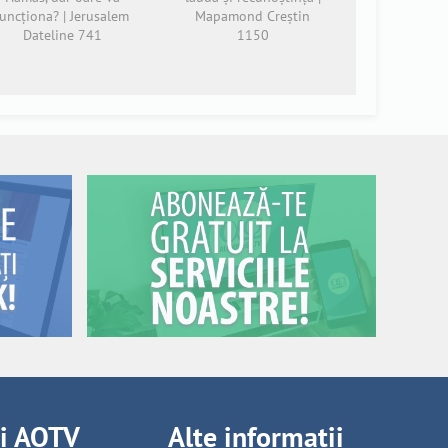
funcționa? | Jerusalem
Mapamond Creștin
Dateline 741
1150
ii AOTV
Alte informații