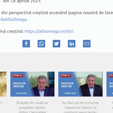
” din 18 aprilie 2025.
e din perspectivă creștină accesând pagina noastră de fac
irileAlfaOmega
tivă creștină:
https://alfaomega.tv/stiri
 |
Orașele din Israel se
Au fost oprite loviturile
pregătesc pentru
împotriva Iranului și
război | Jerusalem
continuă negocierile |