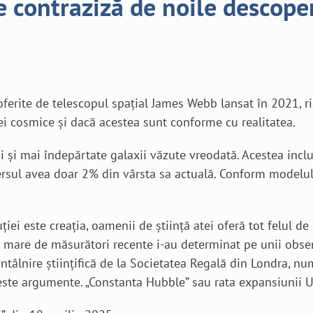
 contraziză de noile descoperir
 oferite de telescopul spațial James Webb lansat în 2021, r
ei cosmice și dacă acestea sunt conforme cu realitatea.
i și mai îndepărtate galaxii văzute vreodată. Acestea incl
rsul avea doar 2% din vârsta sa actuală. Conform modelul
iei este creația, oamenii de știință atei oferă tot felul d
mare de măsurători recente i-au determinat pe unii obse
ntâlnire științifică de la Societatea Regală din Londra, 
ceste argumente. „Constanta Hubble” sau rata expansiunii U