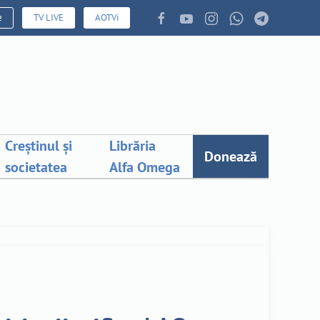
e
TV LIVE
AOTVi
Creștinul și
Librăria
Donează
societatea
Alfa Omega