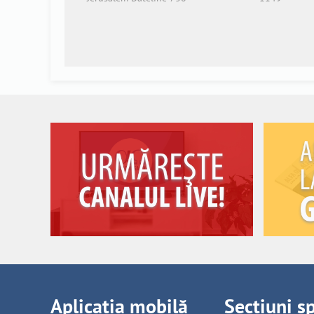
Aplicația mobilă
Secțiuni s