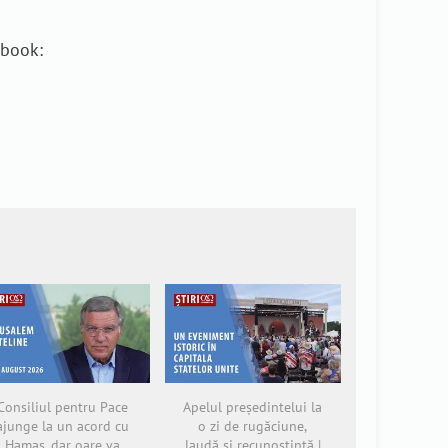
ebook:
Consiliul pentru Pace
Apelul președintelui la
ajunge la un acord cu
o zi de rugăciune,
Hamas, dar oare va
laudă și recunoștință |