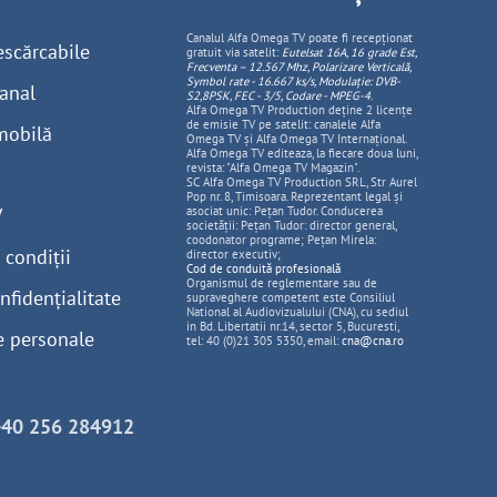
Canalul Alfa Omega TV poate fi recepționat
escărcabile
gratuit via satelit:
Eutelsat 16A, 16 grade Est,
Frecventa – 12.567 Mhz, Polarizare
Vertica
lă,
Symbol rate - 16.667 ks/s, Modulație: DVB-
anal
S2,8PSK, FEC - 3/5, Codare - MPEG-4
.
Alfa Omega TV Production deține 2 licențe
de emisie TV pe satelit: canalele Alfa
mobilă
Omega TV și Alfa Omega TV Internațional.
Alfa Omega TV editeaza, la fiecare doua luni,
revista: "Alfa Omega TV Magazin".
SC Alfa Omega TV Production SRL, Str Aurel
Pop nr. 8, Timisoara. Reprezentant legal și
V
asociat unic: Pețan Tudor. Conducerea
societății: Pețan Tudor: director general,
coodonator programe; Pețan Mirela:
 condiții
director executiv;
Cod de conduită profesională
Organismul de reglementare sau de
nfidențialitate
supraveghere competent este Consiliul
National al Audiovizualului (CNA), cu sediul
in Bd. Libertatii nr.14, sector 5, Bucuresti,
e personale
tel: 40 (0)21 305 5350, email:
cna@cna.ro
+40 256 284912