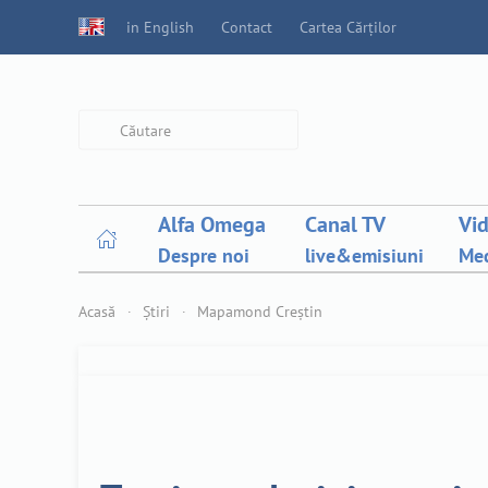
in English
Contact
Cartea Cărților
Type 2 or more characters for
results.
Alfa Omega
Canal TV
Vi
Despre noi
live&emisiuni
Med
Acasă
Știri
Mapamond Creștin