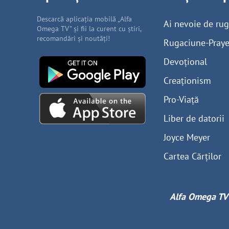
Descarcă aplicația mobilă „Alfa
Ai nevoie de ru
Omega TV” și fii la curent cu știri,
recomandări și noutăți!
Rugaciune-Praye
Devoțional
Creaționism
Pro-Viață
Liber de datorii
Joyce Meyer
Cartea Cărților
Alfa Omega TV