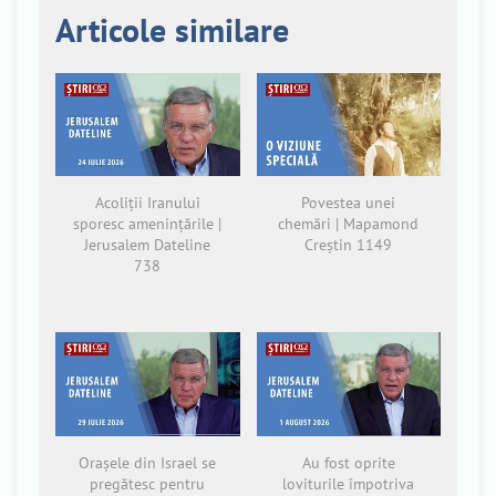
Articole similare
Acoliții Iranului
Povestea unei
sporesc amenințările |
chemări | Mapamond
Jerusalem Dateline
Creștin 1149
738
Orașele din Israel se
Au fost oprite
pregătesc pentru
loviturile împotriva