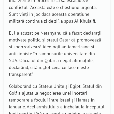
întârzierile în proces riscă să escaladeze
conflictul. "Aceasta este o chestiune urgentă.
Sunt vieți în joc dacă această operațiune
militară continuă zi de zi", a spus Al-Khulaifi.
El l-a acuzat pe Netanyahu că a făcut declarații
motivate politic, și statul Qatar că promovează
și sponzorizează ideologii antiamericane și
antisioniste în campusurile universitare din
SUA. Oficialul din Qatar a negat afirmațiile,
declarând, cităm: „Tot ceea ce facem este
transparent”.
Colaborând cu Statele Unite și Egipt, Statul din
Golf a ajutat la negocierea unei încetări
temporare a focului între Israel și Hamas în
ianuarie. Acel armistițiu s-a încheiat la începutul
lunii martie, fără un acord cu privire la etapele