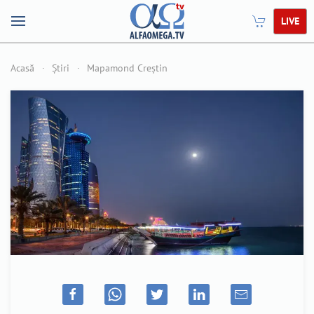
LIVE
Acasă
Știri
Mapamond Creștin