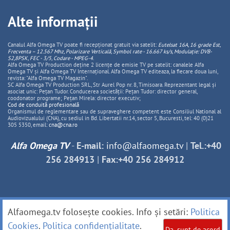
Alte informații
Canalul Alfa Omega TV poate fi recepționat gratuit via satelit:
Eutelsat 16A, 16 grade Est,
Frecventa – 12.567 Mhz, Polarizare
Vertica
lă, Symbol rate - 16.667 ks/s, Modulație: DVB-
S2,8PSK, FEC - 3/5, Codare - MPEG-4
.
Alfa Omega TV Production deține 2 licențe de emisie TV pe satelit: canalele Alfa
Omega TV și Alfa Omega TV Internațional. Alfa Omega TV editeaza, la fiecare doua luni,
revista: "Alfa Omega TV Magazin".
SC Alfa Omega TV Production SRL, Str Aurel Pop nr. 8, Timisoara. Reprezentant legal și
asociat unic: Pețan Tudor. Conducerea societății: Pețan Tudor: director general,
coodonator programe; Pețan Mirela: director executiv;
Cod de conduită profesională
Organismul de reglementare sau de supraveghere competent este Consiliul National al
Audiovizualului (CNA), cu sediul in Bd. Libertatii nr.14, sector 5, Bucuresti, tel: 40 (0)21
305 5350, email:
cna@cna.ro
Alfa Omega TV
-
E-mail:
info@alfaomega.tv
|
Tel.:+40
256 284913
|
Fax:+40 256 284912
Alfaomega.tv folosește cookies. Info și setări:
Politica
Cookies
.
Politica confidențialitate
.
Da, sunt de acord