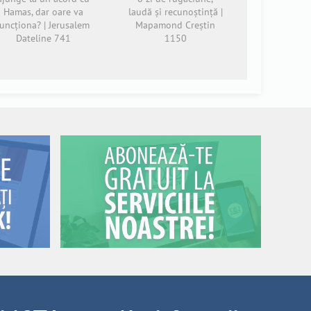
Hamas, dar oare va
laudă și recunoștință |
funcționa? | Jerusalem
Mapamond Creștin
Dateline 741
1150