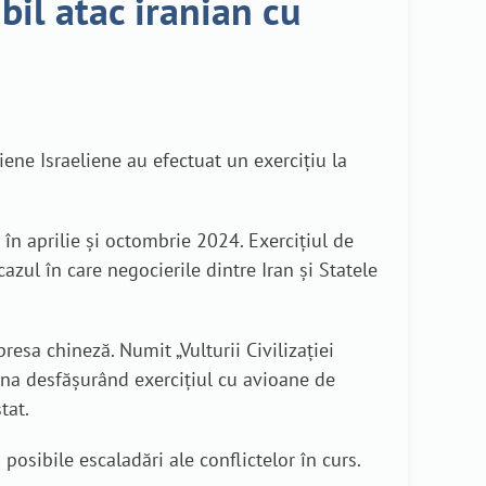
bil atac iranian cu
iene Israeliene au efectuat un exercițiu la
 în aprilie și octombrie 2024. Exercițiul de
zul în care negocierile dintre Iran și Statele
esa chineză. Numit „Vulturii Civilizației
ina desfășurând exercițiul cu avioane de
tat.
posibile escaladări ale conflictelor în curs.