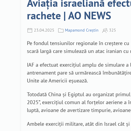
Aviația israeliană efect
rachete | AO NEWS
23.04.2025
Mapamond Creștin
325
Pe fondul tensiunilor regionale în creștere cu 
scară largă care simulează un atac iranian cu r
IAF a efectuat exercițiul amplu de simulare a l
antrenament pare să urmărească îmbunătățirea p
Unite ale Americii eșuează.
Totodată China și Egiptul au organizat primul 
2025”, exercițiul comun al forțelor aeriene a
luptă, avioane de avertizare timpurie, avioane 
Ambele exerciții militare, atât din Israel cât 