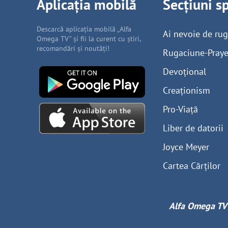
Aplicația mobilă
Secțiuni s
Descarcă aplicația mobilă „Alfa
Ai nevoie de ru
Omega TV” și fii la curent cu știri,
recomandări și noutăți!
Rugaciune-Praye
Devoțional
Creaționism
Pro-Viață
Liber de datorii
Joyce Meyer
Cartea Cărților
Alfa Omega TV