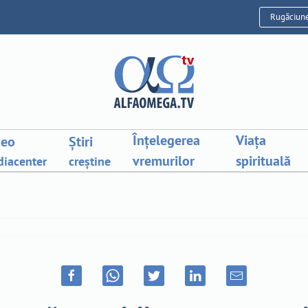
Rugăciun
Înțelegerea
Viața
deo
Știri
vremurilor
spirituală
iacenter
creștine