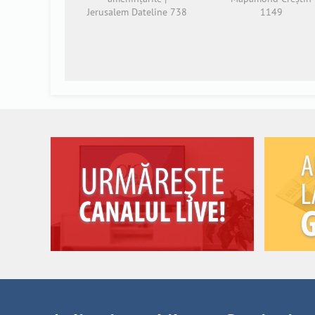
Jerusalem Dateline 738
1149