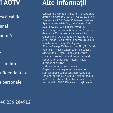
ii AOTV
Alte informații
Canalul Alfa Omega TV poate fi recepționat
escărcabile
gratuit via satelit:
Eutelsat 16A, 16 grade Est,
Frecventa – 12.567 Mhz, Polarizare
Vertica
lă,
Symbol rate - 16.667 ks/s, Modulație: DVB-
anal
S2,8PSK, FEC - 3/5, Codare - MPEG-4
.
Alfa Omega TV Production deține 2 licențe
de emisie TV pe satelit: canalele Alfa
mobilă
Omega TV și Alfa Omega TV Internațional.
Alfa Omega TV editeaza, la fiecare doua luni,
revista: "Alfa Omega TV Magazin".
SC Alfa Omega TV Production SRL, Str Aurel
Pop nr. 8, Timisoara. Reprezentant legal și
V
asociat unic: Pețan Tudor. Conducerea
societății: Pețan Tudor: director general,
coodonator programe; Pețan Mirela:
 condiții
director executiv;
Cod de conduită profesională
Organismul de reglementare sau de
nfidențialitate
supraveghere competent este Consiliul
National al Audiovizualului (CNA), cu sediul
in Bd. Libertatii nr.14, sector 5, Bucuresti,
e personale
tel: 40 (0)21 305 5350, email:
cna@cna.ro
+40 256 284912