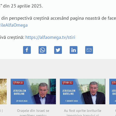
” din 23 aprilie 2025.
e din perspectivă creștină accesând pagina noastră de fac
irileAlfaOmega
tivă creștină:
https://alfaomega.tv/stiri
 |
Orașele din Israel se
Au fost oprite loviturile
pregătesc pentru
împotriva Iranului și