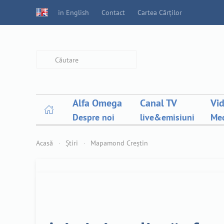
in English
Contact
Cartea Cărților
Type 2 or more characters for
results.
Alfa Omega
Canal TV
Vi
Despre noi
live&emisiuni
Med
Acasă
Știri
Mapamond Creștin