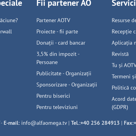
peciale
Fii partener AO
Servic
găciune?
Partener AOTV
Resurse d
rwall
Proiecte - fii parte
Recepție c
Donații - card bancar
Aplicația 
3,5% din impozit -
Revistă
Persoane
Tu și AOT
Publicitate - Organizații
Termeni și
Sponsorizare - Organizații
Politică co
Pentru biserici
Acord dat
Pentru televiziuni
(GDPR)
-
E-mail:
info@alfaomega.tv
|
Tel.:+40 256 284913
|
Fax: