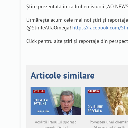
Știre prezentată în cadrul emisiunii „AO NEWS
Urmărește acum cele mai noi știri și reportaj
@StirileAlfaOmega!
https://facebook.com/St
Click pentru alte știri și reportaje din perspec
Articole similare
Acoliții Iranului sporesc
Povestea unei chemări
amenințările |
Mapamond Creștin