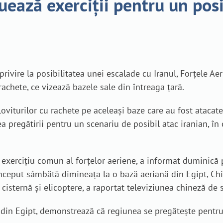
uează exerciții pentru un posi
privire la posibilitatea unei escalade cu Iranul, Forțele Aer
achete, ce vizează bazele sale din întreaga țară.
oviturilor cu rachete pe aceleași baze care au fost atacate
regătirii pentru un scenariu de posibil atac iranian, în ca
exercițiu comun al forțelor aeriene, a informat duminică pr
 început sâmbătă dimineața la o bază aeriană din Egipt, Ch
cisternă și elicoptere, a raportat televiziunea chineză de s
și din Egipt, demonstrează că regiunea se pregătește pentru 