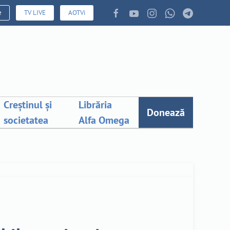
e
TV LIVE
AOTVi
Creștinul și
Librăria
Donează
societatea
Alfa Omega