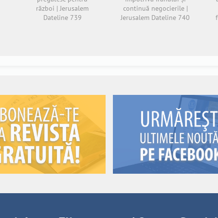
război | Jerusalem
continuă negocierile |
Dateline 739
Jerusalem Dateline 740