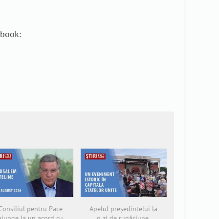
ebook:
Consiliul pentru Pace
Apelul președintelui la
ajunge la un acord cu
o zi de rugăciune,