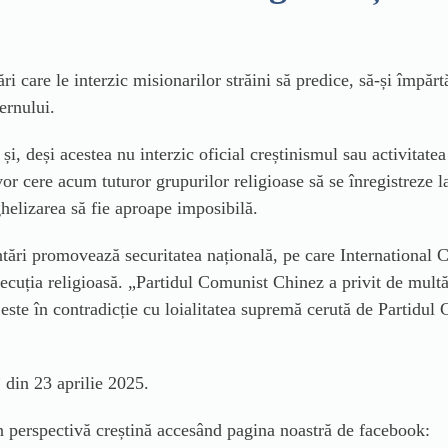
 care le interzic misionarilor străini să predice, să-și împărtă
ernului.
și, deși acestea nu interzic oficial creștinismul sau activitatea
r cere acum tuturor grupurilor religioase să se înregistreze la st
helizarea să fie aproape imposibilă.
ntări promovează securitatea națională, pe care International C
cuția religioasă. „Partidul Comunist Chinez a privit de multă
este în contradicție cu loialitatea supremă cerută de Partidul 
din 23 aprilie 2025.
in perspectivă creștină accesând pagina noastră de facebook: