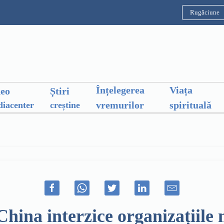
Rugăciune
Înțelegerea
Viața
deo
Știri
vremurilor
spirituală
iacenter
creștine
China interzice organizațiil