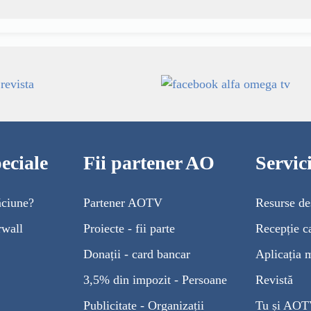
eciale
Fii partener AO
Servi
ăciune?
Partener AOTV
Resurse de
rwall
Proiecte - fii parte
Recepție c
Donații - card bancar
Aplicația 
3,5% din impozit - Persoane
Revistă
Publicitate - Organizații
Tu și AO