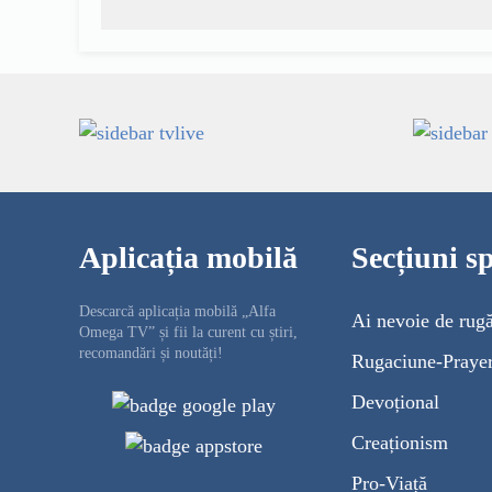
Aplicația mobilă
Secțiuni sp
Descarcă aplicația mobilă „Alfa
Ai nevoie de rug
Omega TV” și fii la curent cu știri,
recomandări și noutăți!
Rugaciune-Praye
Devoțional
Creaționism
Pro-Viață