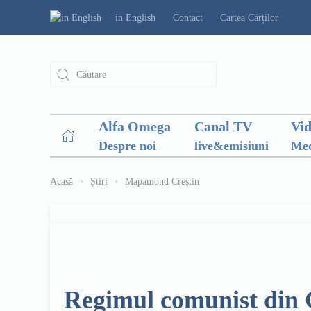
in English
Contact
Cartea Cărților
Alfa Omega
Canal TV
Vi
Despre noi
live&emisiuni
Med
Acasă
Știri
Mapamond Creștin
Regimul comunist din 