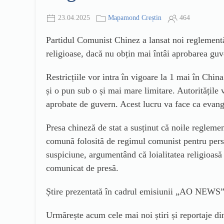
23.04.2025
Mapamond Creștin
464
Partidul Comunist Chinez a lansat noi reglementări
religioase, dacă nu obțin mai întâi aprobarea guv
Restricțiile vor intra în vigoare la 1 mai în China 
și o pun sub o și mai mare limitare. Autoritățile vo
aprobate de guvern. Acest lucru va face ca evang
Presa chineză de stat a susținut că noile regleme
comună folosită de regimul comunist pentru perse
suspiciune, argumentând că loialitatea religioasă 
comunicat de presă.
Știre prezentată în cadrul emisiunii „AO NEWS” 
Urmărește acum cele mai noi știri și reportaje d