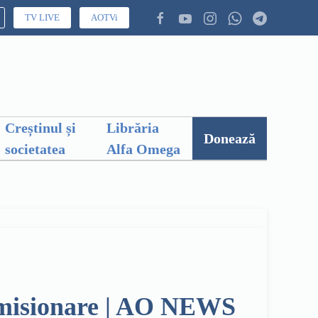
TV LIVE
AOTVi
Creștinul și
Librăria
Donează
societatea
Alfa Omega
e misionare | AO NEWS