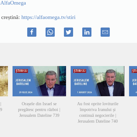
ileAlfaOmega
ă creștină:
https://alfaomega.tv/stiri
|
Orașele din Israel se
Au fost oprite loviturile
49
pregătesc pentru război |
împotriva Iranului și
Jerusalem Dateline 739
continuă negocierile |
Jerusalem Dateline 740