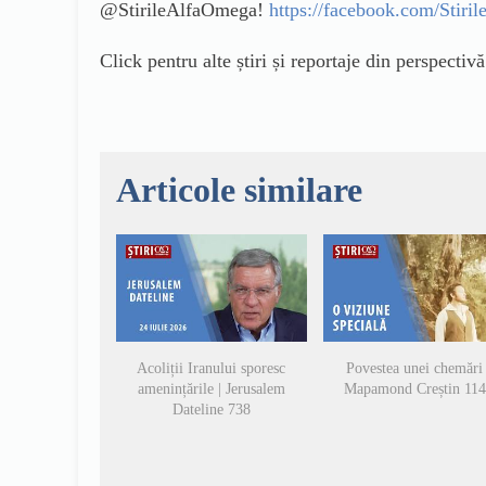
@StirileAlfaOmega!
https://facebook.com/Stir
Click pentru alte știri și reportaje din perspectiv
Articole similare
Acoliții Iranului sporesc
Povestea unei chemări 
amenințările | Jerusalem
Mapamond Creștin 11
Dateline 738