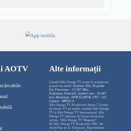
cii AOTV
Alte informații
Canalul Alfa Omega TV poate fi recepționat
scărcabile
gratuit via satelit:
Eutelsat 16A, 16 grade
Est, Frecventa – 12.567 Mhz,
Polarizare
Vertica
lă, Symbol rate - 16.667
anal
ks/s, Modulație: DVB-S2,8PSK, FEC - 3/5,
Codare - MPEG-4
.
Alfa Omega TV Production deține 2 licențe
mobilă
de emisie TV pe satelit: canalele Alfa Omega
TV și Alfa Omega TV Internațional. Alfa
Omega TV editeaza, la fiecare doua luni,
revista: "Alfa Omega TV Magazin".
SC Alfa Omega TV Production SRL, Str
TV
Aurel Pop nr. 8, Timisoara. Reprezentant