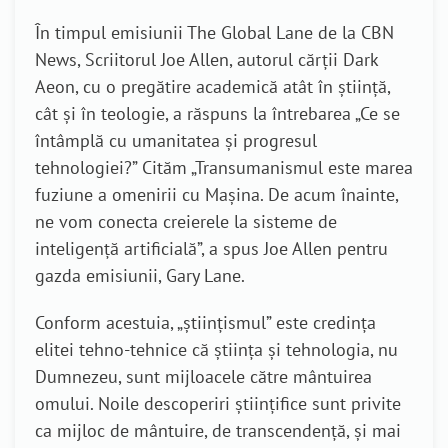
În timpul emisiunii The Global Lane de la CBN
News, Scriitorul Joe Allen, autorul cărții Dark
Aeon, cu o pregătire academică atât în știință,
cât și în teologie, a răspuns la întrebarea „Ce se
întâmplă cu umanitatea și progresul
tehnologiei?” Cităm „Transumanismul este marea
fuziune a omenirii cu Mașina. De acum înainte,
ne vom conecta creierele la sisteme de
inteligență artificială”, a spus Joe Allen pentru
gazda emisiunii, Gary Lane.
Conform acestuia, „științismul” este credința
elitei tehno-tehnice că știința și tehnologia, nu
Dumnezeu, sunt mijloacele către mântuirea
omului. Noile descoperiri științifice sunt privite
ca mijloc de mântuire, de transcendență, și mai