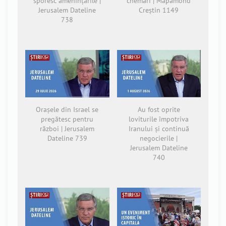
sporesc amenințările |
chemări | Mapamond
Jerusalem Dateline
Creștin 1149
738
Orașele din Israel se
Au fost oprite
pregătesc pentru
loviturile împotriva
război | Jerusalem
Iranului și continuă
Dateline 739
negocierile |
Jerusalem Dateline
740