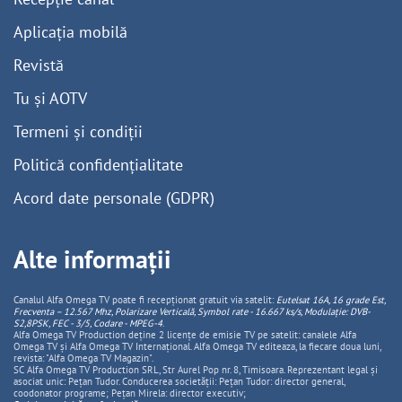
Aplicația mobilă
Revistă
Tu și AOTV
Termeni și condiții
Politică confidențialitate
Acord date personale (GDPR)
Alte informații
Canalul Alfa Omega TV poate fi recepționat gratuit via satelit:
Eutelsat 16A, 16 grade Est,
Frecventa – 12.567 Mhz, Polarizare
Vertica
lă, Symbol rate - 16.667 ks/s, Modulație: DVB-
S2,8PSK, FEC - 3/5, Codare - MPEG-4
.
Alfa Omega TV Production deține 2 licențe de emisie TV pe satelit: canalele Alfa
Omega TV și Alfa Omega TV Internațional. Alfa Omega TV editeaza, la fiecare doua luni,
revista: "Alfa Omega TV Magazin".
SC Alfa Omega TV Production SRL, Str Aurel Pop nr. 8, Timisoara. Reprezentant legal și
asociat unic: Pețan Tudor. Conducerea societății: Pețan Tudor: director general,
coodonator programe; Pețan Mirela: director executiv;