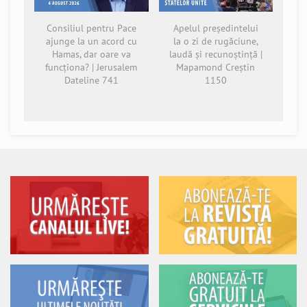
Consiliul pentru Pace
Apelul președintelui
ajunge la un acord cu
la o zi de rugăciune,
Hamas, dar oare va
laudă și recunoștință |
funcționa? | Jerusalem
Mapamond Creștin
Dateline 741
1150