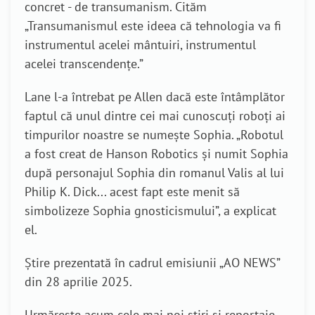
concret - de transumanism. Cităm
„Transumanismul este ideea că tehnologia va fi
instrumentul acelei mântuiri, instrumentul
acelei transcendențe.”
Lane l-a întrebat pe Allen dacă este întâmplător
faptul că unul dintre cei mai cunoscuți roboți ai
timpurilor noastre se numește Sophia. „Robotul
a fost creat de Hanson Robotics și numit Sophia
după personajul Sophia din romanul Valis al lui
Philip K. Dick... acest fapt este menit să
simbolizeze Sophia gnosticismului”, a explicat
el.
Știre prezentată în cadrul emisiunii „AO NEWS”
din 28 aprilie 2025.
Urmărește acum cele mai noi știri și reportaje