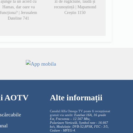
ajunge la un acord cu
zi de rugăciune, laudă și
Hamas, dar oare va
recunoștință | Mapamond
funcționa? | Jerusalem
Creștin 1150
Dateline 741
cii AOTV
Alte informații
Canalul Alfa Omega TV poate fi recepționat
scărcabile
gratuit via satelit:
Eutelsat 16A, 16 grade
Est, Frecventa – 12.567 Mhz,
Polarizare
Vertica
lă, Symbol rate - 16.667
anal
ks/s, Modulație: DVB-S2,8PSK, FEC - 3/5,
Codare - MPEG-4
.