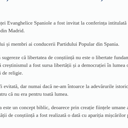
ei Evanghelice Spaniole a fost invitat la conferința intitulat
l din Madrid.
lui și membri ai conducerii Partidului Popular din Spania.
sugereze că libertatea de conștiință nu este o libertate fundame
că creștinismul a fost sursa libertății și a democrației în lume
 de religie.
fi evitată, dar numai dacă ne-am întoarce la adevărurile istori
tru că nu era pentru toată lumea.
este un concept biblic, deoarece prin creație ființele umane 
ții de conștiință a fost realizată o dată cu apariția mișcărilor 