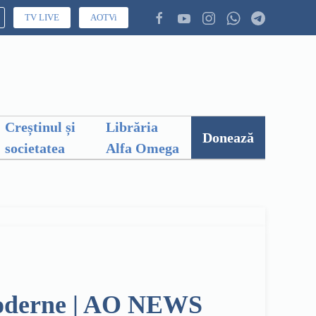
TV LIVE
AOTVi
Creștinul și
Librăria
Donează
societatea
Alfa Omega
 moderne | AO NEWS