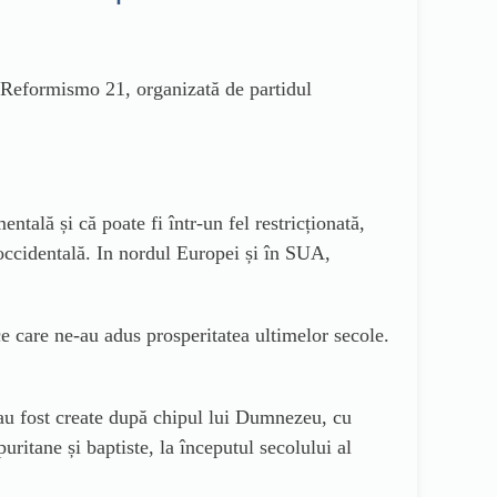
ă Reformismo 21, organizată de partidul
ntală și că poate fi într-un fel restricționată,
a occidentală. In nordul Europei și în SUA,
ce care ne-au adus prosperitatea ultimelor secole.
au fost create după chipul lui Dumnezeu, cu
puritane și baptiste, la începutul secolului al