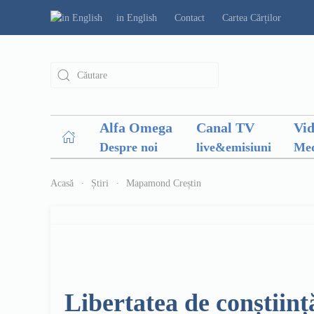
in English
Contact
Cartea Cărților
Alfa Omega
Canal TV
Vi
Despre noi
live&emisiuni
Med
Acasă
Știri
Mapamond Creștin
Libertatea de conștiin