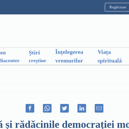
Rugăciune
Înțelegerea
Viața
deo
Știri
vremurilor
spirituală
iacenter
creștine
ță și rădăcinile democrației