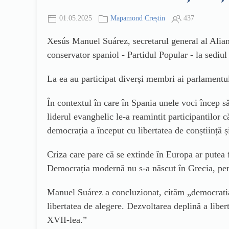
01.05.2025
Mapamond Creștin
437
Xesús Manuel Suárez, secretarul general al Alianț
conservator spaniol - Partidul Popular - la sediu
La ea au participat diverși membri ai parlamentu
În contextul în care în Spania unele voci încep să 
liderul evanghelic le-a reamintit participantilor 
democrația a început cu libertatea de conștiință și
Criza care pare că se extinde în Europa ar putea 
Democrația modernă nu s-a născut în Grecia, pen
Manuel Suárez a concluzionat, cităm „democratia 
libertatea de alegere. Dezvoltarea deplină a libertă
XVII-lea.”