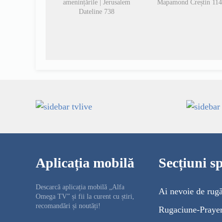
amenințările | Jerusalem
Mapamond Creștin 11
Dateline 738
Aplicația mobilă
Secțiuni sp
Descarcă aplicația mobilă „Alfa
Ai nevoie de rug
Omega TV” și fii la curent cu știri,
recomandări și noutăți!
Rugaciune-Praye