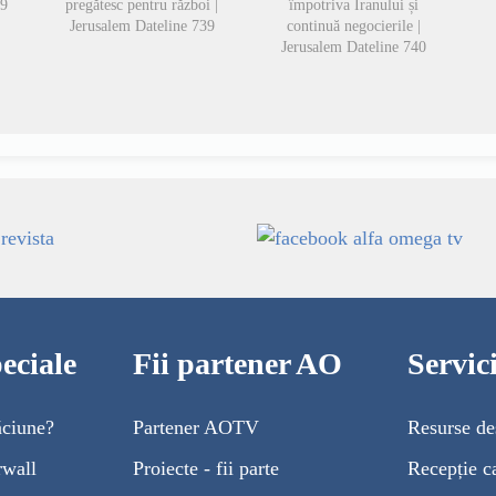
49
pregătesc pentru război |
împotriva Iranului și
Jerusalem Dateline 739
continuă negocierile |
Jerusalem Dateline 740
eciale
Fii partener AO
Servi
ăciune?
Partener AOTV
Resurse de
rwall
Proiecte - fii parte
Recepție c