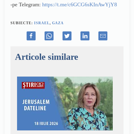
-pe Telegram:
https://t.me/c6GCG6sKInAwYjY8
SUBIECTE:
ISRAEL
,
GAZA
Articole similare