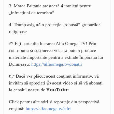
3. Marea Britanie arestează 4 iranieni pentru
„infracțiuni de terorism”
4. Trump asigură o protecție „robustă” grupurilor
religioase
🌱 Fiți parte din lucrarea Alfa Omega TV! Prin
contribuția și susținerea voastră putem produce
materiale importante pentru a extinde Împărăția lui
Dumnezeu:
https://alfaomega.tv/donatii
👉 Dacă v-a plăcut acest conținut informativ, vă
invităm să apreciați 👍 acest video și să vă abonați
la canalul nostru de 𝗬𝗼𝘂𝗧𝘂𝗯𝗲.
Click pentru alte știri și reportaje din perspectivă
creștină:
https://alfaomega.tv/stiri