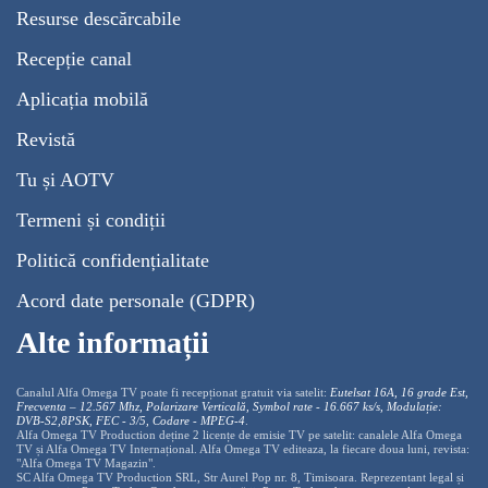
Resurse descărcabile
Recepție canal
Aplicația mobilă
Revistă
Tu și AOTV
Termeni și condiții
Politică confidențialitate
Acord date personale (GDPR)
Alte informații
Canalul Alfa Omega TV poate fi recepționat gratuit via satelit:
Eutelsat 16A, 16 grade Est,
Frecventa – 12.567 Mhz, Polarizare
Vertica
lă, Symbol rate - 16.667 ks/s, Modulație:
DVB-S2,8PSK, FEC - 3/5, Codare - MPEG-4
.
Alfa Omega TV Production deține 2 licențe de emisie TV pe satelit: canalele Alfa Omega
TV și Alfa Omega TV Internațional. Alfa Omega TV editeaza, la fiecare doua luni, revista:
"Alfa Omega TV Magazin".
SC Alfa Omega TV Production SRL, Str Aurel Pop nr. 8, Timisoara. Reprezentant legal și