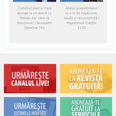
Consiliul pentru Pace
Apelul președintelui
ajunge la un acord cu
la o zi de rugăciune,
Hamas, dar oare va
laudă și recunoștință |
funcționa? | Jerusalem
Mapamond Creștin
Dateline 741
1150