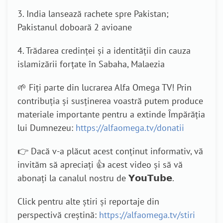
3. India lansează rachete spre Pakistan;
Pakistanul doboară 2 avioane
4. Trădarea credinței și a identității din cauza
islamizării forțate în Sabaha, Malaezia
🌱 Fiți parte din lucrarea Alfa Omega TV! Prin
contribuția și susținerea voastră putem produce
materiale importante pentru a extinde Împărăția
lui Dumnezeu:
https://alfaomega.tv/donatii
👉 Dacă v-a plăcut acest conținut informativ, vă
invităm să apreciați 👍 acest video și să vă
abonați la canalul nostru de 𝗬𝗼𝘂𝗧𝘂𝗯𝗲.
Click pentru alte știri și reportaje din
perspectivă creștină:
https://alfaomega.tv/stiri