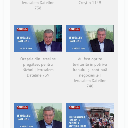
Jerusalem Dateline
Creștin 1149
738
Orașele din Israel se
Au fost oprite
pregătesc pentru
loviturile împotriva
război | Jerusalem
Iranului și continuă
Dateline 739
negocierile |
Jerusalem Dateline
740