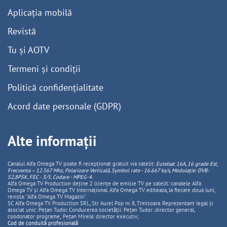
Aplicația mobilă
Revistă
Tu și AOTV
Termeni și condiții
Politică confidențialitate
Acord date personale (GDPR)
Alte informații
Canalul Alfa Omega TV poate fi recepționat gratuit via satelit:
Eutelsat 16A, 16 grade Est,
Frecventa – 12.567 Mhz, Polarizare
Vertica
lă, Symbol rate - 16.667 ks/s, Modulație: DVB-
S2,8PSK, FEC - 3/5, Codare - MPEG-4
.
Alfa Omega TV Production deține 2 licențe de emisie TV pe satelit: canalele Alfa
Omega TV și Alfa Omega TV Internațional. Alfa Omega TV editeaza, la fiecare doua luni,
revista: "Alfa Omega TV Magazin".
SC Alfa Omega TV Production SRL, Str Aurel Pop nr. 8, Timisoara. Reprezentant legal și
asociat unic: Pețan Tudor. Conducerea societății: Pețan Tudor: director general,
coodonator programe; Pețan Mirela: director executiv;
Cod de conduită profesională