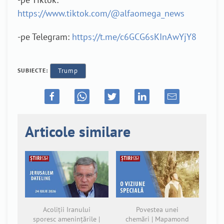
https://www.tiktok.com/@alfaomega_news
-pe Telegram:
https://t.me/c6GCG6sKInAwYjY8
SUBIECTE:
Trump
Articole similare
Acoliții Iranului
Povestea unei
sporesc amenințările |
chemări | Mapamond