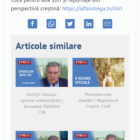
perspectivă creștină:
https://alfaomega.tv/stiri
Articole similare
Acoliții Iranului
Povestea unei
sporesc amenințările |
chemări | Mapamond
Jerusalem Dateline
Creștin 1149
738