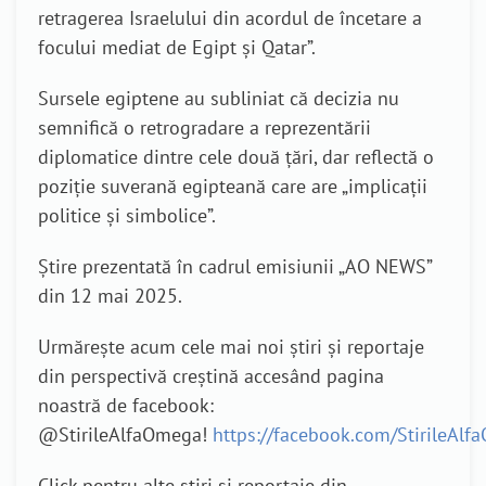
retragerea Israelului din acordul de încetare a
focului mediat de Egipt și Qatar”.
Sursele egiptene au subliniat că decizia nu
semnifică o retrogradare a reprezentării
diplomatice dintre cele două țări, dar reflectă o
poziție suverană egipteană care are „implicații
politice și simbolice”.
Știre prezentată în cadrul emisiunii „AO NEWS”
din 12 mai 2025.
Urmărește acum cele mai noi știri și reportaje
din perspectivă creștină accesând pagina
noastră de facebook:
@StirileAlfaOmega!
https://facebook.com/StirileAl
Click pentru alte știri și reportaje din