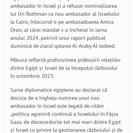
ambasador în Israel și a refuzat nominalizarea
lui Uri Rothman ca nou ambasador al Israelului
la Cairo, înlocuind-o pe ambasadoarea Amira
Oron, al cărei mandat s-a încheiat în iarna
anului 2024, potrivit unui raport publicat
duminică de ziarul qatarez Al-Araby Al-Jadeed.
Măsura reflectă profunzimea prăbușirii relațiilor
dintre Egipt și Israel de la începutul războiului
în octombrie 2023.
Surse diplomatice egiptene au declarat că
decizia de a îngheța numirea unui nou
ambasador în Israel este legată de cităm
„politica agresivă continuă a Israelului în Fâșia
Gaza, de dezacordurile tot mai mari dintre Egipt
și Israel cu privire la gestionarea războiului și de