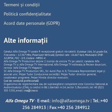
Termeni și condiții
Politică confidențialitate
Acord date personale (GDPR)
Alte informații
Canalul Alfa Omega TV poate fi recepționat gratuit via satelit:
Eutelsat 16A, 16 grade Est,
Frecventa – 12.567 Mhz, Polarizare
Vertica
lă, Symbol rate - 16.667 ks/s, Modulație: DVB-
S2,8PSK, FEC - 3/5, Codare - MPEG-4
.
Alfa Omega TV Production deține 2 licențe de emisie TV pe satelit: canalele Alfa
Omega TV și Alfa Omega TV Internațional. Alfa Omega TV editeaza, la fiecare doua luni,
revista: "Alfa Omega TV Magazin".
SC Alfa Omega TV Production SRL, Str Aurel Pop nr. 8, Timisoara. Reprezentant legal și
asociat unic: Pețan Tudor. Conducerea societății: Pețan Tudor: director general,
coodonator programe; Pețan Mirela: director executiv;
Cod de conduită profesională
Organismul de reglementare sau de supraveghere competent este Consiliul National al
Audiovizualului (CNA), cu sediul in Bd. Libertatii nr.14, sector 5, Bucuresti, tel: 40 (0)21
305 5350, email:
cna@cna.ro
Alfa Omega TV
-
E-mail:
info@alfaomega.tv
|
Tel.:+40
256 284913
|
Fax:+40 256 284912