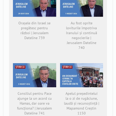
Orașele din Israel se
Au fost oprite
pregătesc pentru
loviturile împotriva
război | Jerusalem
Iranului și continuă
Dateline 739
negocierile |
Jerusalem Dateline
740
Consiliul pentru Pace
Apelul președintelui
ajunge la un acord cu
la o zi de rugăciune,
Hamas, dar oare va
laudă și recunoștință |
funcționa? | Jerusalem
Mapamond Creștin
Dateline 741
1150