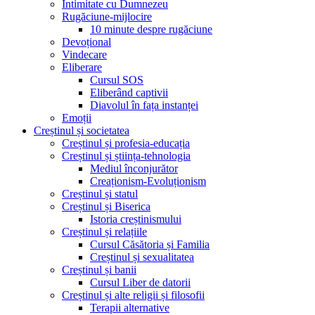
Intimitate cu Dumnezeu
Rugăciune-mijlocire
10 minute despre rugăciune
Devoțional
Vindecare
Eliberare
Cursul SOS
Eliberând captivii
Diavolul în fața instanței
Emoții
Creștinul și societatea
Creștinul și profesia-educația
Creștinul și știința-tehnologia
Mediul înconjurător
Creaționism-Evoluționism
Creștinul și statul
Creștinul și Biserica
Istoria creștinismului
Creștinul și relațiile
Cursul Căsătoria și Familia
Creștinul și sexualitatea
Creștinul și banii
Cursul Liber de datorii
Creștinul și alte religii și filosofii
Terapii alternative