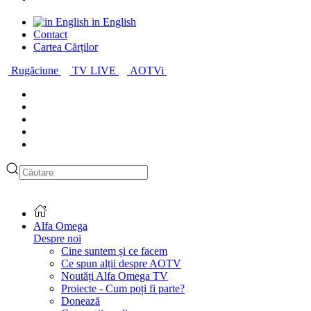
in English
Contact
Cartea Cărților
Rugăciune
TV LIVE
AOTVi
Alfa Omega
Despre noi
Cine suntem și ce facem
Ce spun alții despre AOTV
Noutăți Alfa Omega TV
Proiecte - Cum poți fi parte?
Donează