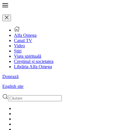
Alfa Omega
Canal TV
Video
Știri
Viața spirituală
Creștinul și societatea
Librăria Alfa Omega
Donează
English site