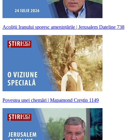
Acoliții Iranului sporesc amenințările | Jerusalem Dateline 738
Povestea unei chemări | Mapamond Creștin 1149