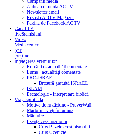
Campanii media
Aplicația mobilă AOTV
Newsletter email
Revista AOTV Magazin
Pagina de Facebook AOTV
Canal TV
live&emisiuni
Video
Mediacenter
Știri
creștine
Înțelegerea vremurilor
România - actualități comentate
Lume - actualități comentate
PRO-ISRAEL
Broșură gratuită ISRAEL
ISLAM
Escatologie - Interpretare biblică
Viața spirituală
Motive de rugăciune - PrayerWall
Mărturii - vieți în lumină
Mântuire
Esența creștinismului
Curs Bazele creștinismului
Curs Ucenicie