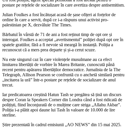
postare pe rețelele de socializare în care avertiza despre antisemitism.
Julian Foulkes a fost încătușat acasă de șase ofițeri ai forțelor de
ordine în care a servit, după ce i-a răspuns unui activist pro-
palestinian pe X, dezvăluie The Times.
Bărbatul în vârstă de 71 de ani a fost reținut timp de opt ore și
interogat. Foulkes a acceptat „avertismentul” poliției după opt ore în
spatele gratiilor, fără a fi nevoie să meargă în instanță. Poliția a
recunoscut că a mers prea departe și și-a cerut scuze.
Nu este singurul caz în care violențele musulmane au ca efect
limitarea libertății de vorbire în Marea Britanie, cunoscută până
recent pentru apărarea libertăților democratice. Jurnalista de la The
Telegraph, Allison Pearson se confruntă cu o anchetă similară pentru
„incitarea la ură” într-o postare pe rețelele de socializare de anul
trecut.
Iar predicatoarea creștină Hatun Tash se pregătea să țină un discurs
despre Coran la Speakers Corner din Londra când a fost ridicată de
polițiști, fiind înconjurată de o mulțime care striga „Allahu Akbar”.
Poliția i-a plătit apoi daune lui Tash în valoare de 10.000 de lire
sterline.
Știre prezentată în cadrul emisiunii „AO NEWS” din 15 mai 2025.