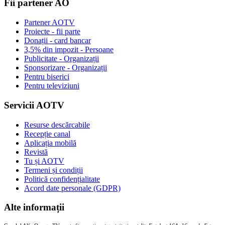
Fii partener AO
Partener AOTV
Proiecte - fii parte
Donații - card bancar
3,5% din impozit - Persoane
Publicitate - Organizații
Sponsorizare - Organizații
Pentru biserici
Pentru televiziuni
Servicii AOTV
Resurse descărcabile
Recepție canal
Aplicația mobilă
Revistă
Tu și AOTV
Termeni și condiții
Politică confidențialitate
Acord date personale (GDPR)
Alte informații