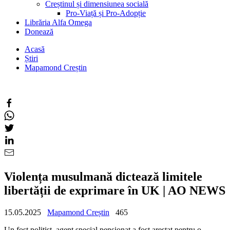
Creștinul și dimensiunea socială
Pro-Viață și Pro-Adopție
Librăria Alfa Omega
Donează
Acasă
Știri
Mapamond Creștin
Violența musulmană dictează limitele
libertății de exprimare în UK | AO NEWS
15.05.2025
Mapamond Creștin
465
Un fost polițist, agent special pensionat a fost arestat pentru o