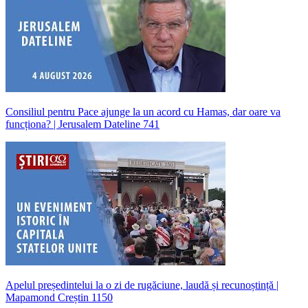
Consiliul pentru Pace ajunge la un acord cu Hamas, dar oare va
funcționa? | Jerusalem Dateline 741
Apelul președintelui la o zi de rugăciune, laudă și recunoștință |
Mapamond Creștin 1150