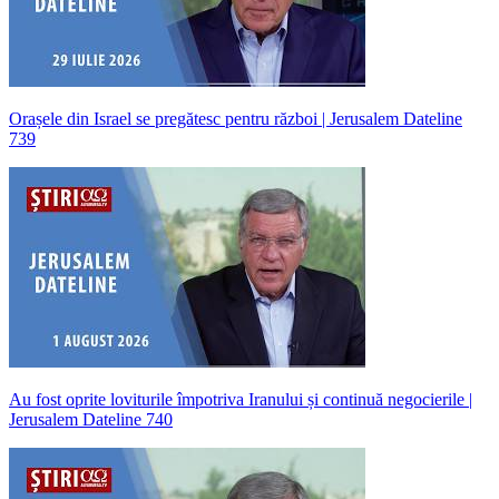
Orașele din Israel se pregătesc pentru război | Jerusalem Dateline
739
Au fost oprite loviturile împotriva Iranului și continuă negocierile |
Jerusalem Dateline 740