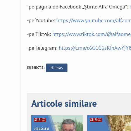
-pe pagina de Facebook „Știrile Alfa Omega”:
-pe Youtube:
https://www.youtube.com/alfao
-pe Tiktok:
https://www.tiktok.com/@alfaom
-pe Telegram:
https://t.me/c6GCG6sKInAwYjY
SUBIECTE:
Hamas
Articole similare