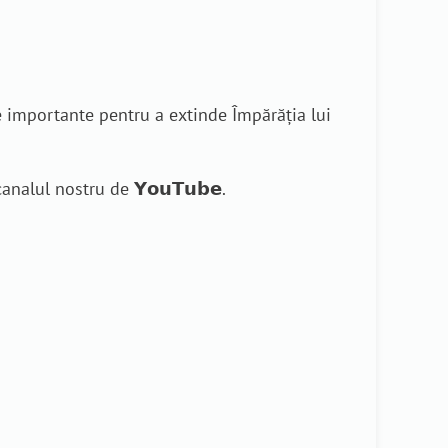
e importante pentru a extinde Împărăția lui
nalul nostru de 𝗬𝗼𝘂𝗧𝘂𝗯𝗲.