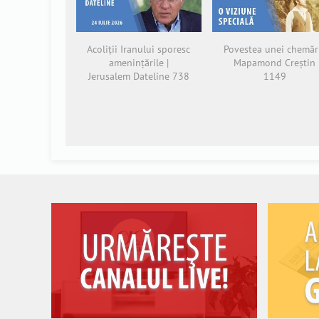
Acoliții Iranului sporesc
Povestea unei chemări
amenințările |
Mapamond Creștin
Jerusalem Dateline 738
1149