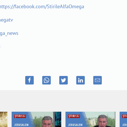
https://facebook.com/StirileAlfaOmega
megatv
ega_news
8