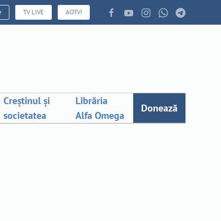
e
TV LIVE
AOTVi
Creștinul și
Librăria
Donează
societatea
Alfa Omega