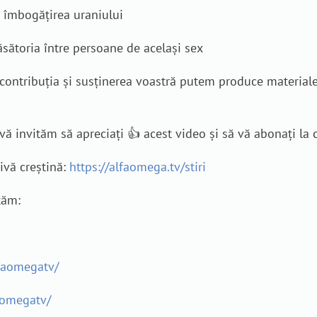
a îmbogățirea uraniului
ăsătoria între persoane de același sex
n contribuția și susținerea voastră putem produce material
ă invităm să apreciați 👍 acest video și să vă abonați la ca
tivă creștină:
https://alfaomega.tv/stiri
tăm:
faomegatv/
aomegatv/