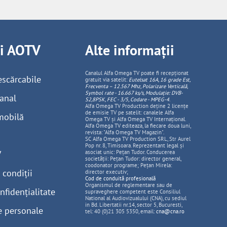
ii AOTV
Alte informații
Canalul Alfa Omega TV poate fi recepționat
escărcabile
gratuit via satelit:
Eutelsat 16A, 16 grade Est,
Frecventa – 12.567 Mhz, Polarizare
Vertica
lă,
Symbol rate - 16.667 ks/s, Modulație: DVB-
anal
S2,8PSK, FEC - 3/5, Codare - MPEG-4
.
Alfa Omega TV Production deține 2 licențe
de emisie TV pe satelit: canalele Alfa
mobilă
Omega TV și Alfa Omega TV Internațional.
Alfa Omega TV editeaza, la fiecare doua luni,
revista: "Alfa Omega TV Magazin".
SC Alfa Omega TV Production SRL, Str Aurel
Pop nr. 8, Timisoara. Reprezentant legal și
V
asociat unic: Pețan Tudor. Conducerea
societății: Pețan Tudor: director general,
coodonator programe; Pețan Mirela:
 condiții
director executiv;
Cod de conduită profesională
Organismul de reglementare sau de
nfidențialitate
supraveghere competent este Consiliul
National al Audiovizualului (CNA), cu sediul
in Bd. Libertatii nr.14, sector 5, Bucuresti,
e personale
tel: 40 (0)21 305 5350, email:
cna@cna.ro