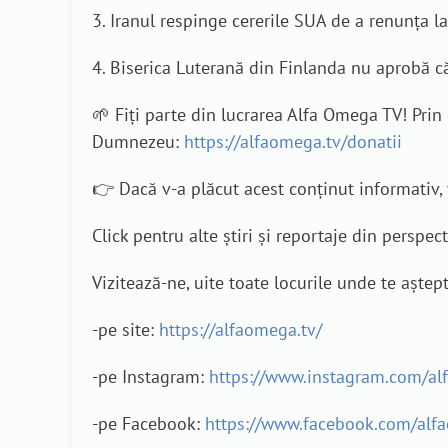
3. Iranul respinge cererile SUA de a renunța l
4. Biserica Luterană din Finlanda nu aprobă c
🌱 Fiți parte din lucrarea Alfa Omega TV! Pri
Dumnezeu:
https://alfaomega.tv/donatii
👉 Dacă v-a plăcut acest conținut informativ, v
Click pentru alte știri și reportaje din perspec
Vizitează-ne, uite toate locurile unde te aștep
-pe site:
https://alfaomega.tv/
-pe Instagram:
https://www.instagram.com/al
-pe Facebook:
https://www.facebook.com/alf