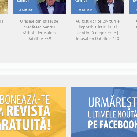
 |
Orașele din Israel se
Au fost oprite loviturile
pregătesc pentru
împotriva Iranului și
război | Jerusalem
continuă negocierile |
Dateline 739
Jerusalem Dateline 740