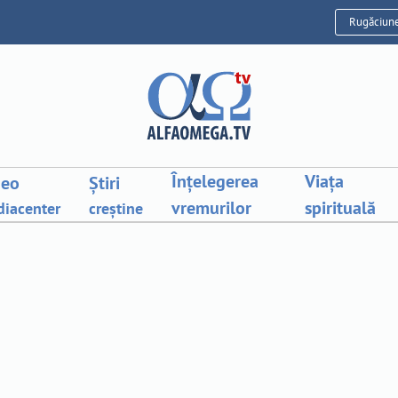
Rugăciun
Înțelegerea
Viața
deo
Știri
vremurilor
spirituală
iacenter
creștine