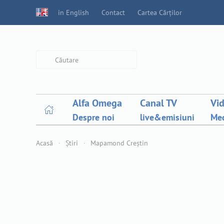
in English
Contact
Cartea Cărților
Type 2 or more characters for
results.
Alfa Omega
Canal TV
Vi
Despre noi
live&emisiuni
Med
Acasă
Știri
Mapamond Creștin