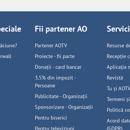
peciale
Fii partener AO
Servic
găciune?
Partener AOTV
Resurse d
rwall
Proiecte - fii parte
Recepție c
Donații - card bancar
Aplicația 
3,5% din impozit -
Revistă
Persoane
Tu și AOT
Publicitate - Organizații
Termeni și
Sponsorizare - Organizații
Politică co
Pentru biserici
Acord dat
Pentru televiziuni
(GDPR)