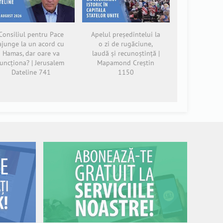
Consiliul pentru Pace
Apelul președintelui la
ajunge la un acord cu
o zi de rugăciune,
Hamas, dar oare va
laudă și recunoștință |
funcționa? | Jerusalem
Mapamond Creștin
Dateline 741
1150