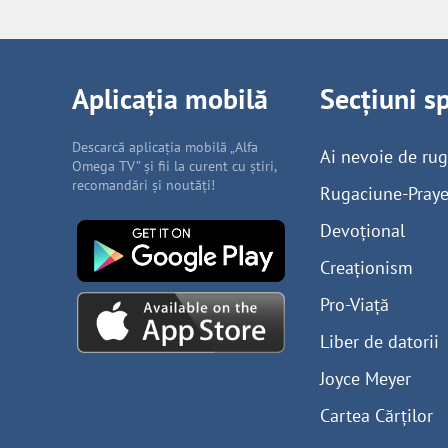
Aplicația mobilă
Secțiuni s
Descarcă aplicația mobilă „Alfa
Ai nevoie de ru
Omega TV” și fii la curent cu știri,
recomandări și noutăți!
Rugaciune-Praye
Devoțional
Creaționism
Pro-Viață
Liber de datorii
Joyce Meyer
Cartea Cărților