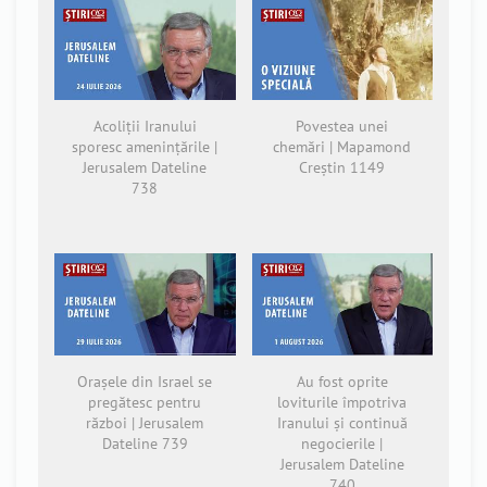
Acoliții Iranului
Povestea unei
sporesc amenințările |
chemări | Mapamond
Jerusalem Dateline
Creștin 1149
738
Orașele din Israel se
Au fost oprite
pregătesc pentru
loviturile împotriva
război | Jerusalem
Iranului și continuă
Dateline 739
negocierile |
Jerusalem Dateline
740