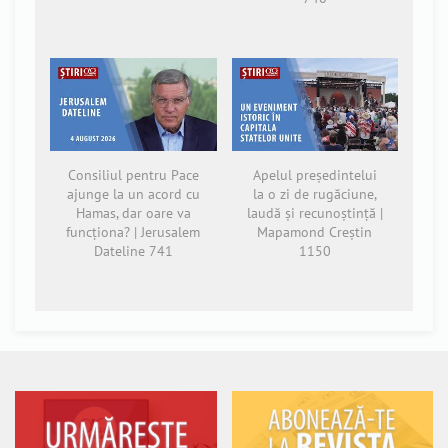
Consiliul pentru Pace
Apelul președintelui
ajunge la un acord cu
la o zi de rugăciune,
Hamas, dar oare va
laudă și recunoștință |
funcționa? | Jerusalem
Mapamond Creștin
Dateline 741
1150