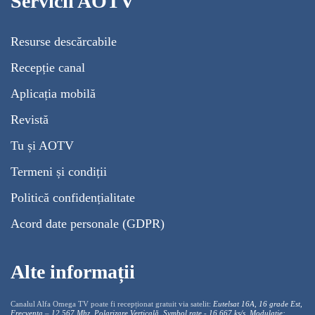
Servicii AOTV
Resurse descărcabile
Recepție canal
Aplicația mobilă
Revistă
Tu și AOTV
Termeni și condiții
Politică confidențialitate
Acord date personale (GDPR)
Alte informații
Canalul Alfa Omega TV poate fi recepționat gratuit via satelit:
Eutelsat 16A, 16 grade Est,
Frecventa – 12.567 Mhz, Polarizare
Vertica
lă, Symbol rate - 16.667 ks/s, Modulație: