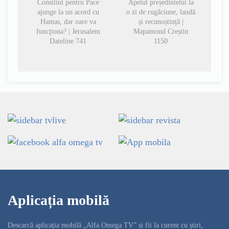
Consiliul pentru Pace
Apelul președintelui la
ajunge la un acord cu
o zi de rugăciune, laudă
Hamas, dar oare va
și recunoștință |
funcționa? | Jerusalem
Mapamond Creștin
Dateline 741
1150
Aplicația mobilă
Descarcă aplicația mobilă „Alfa Omega TV” și fii la curent cu știri,