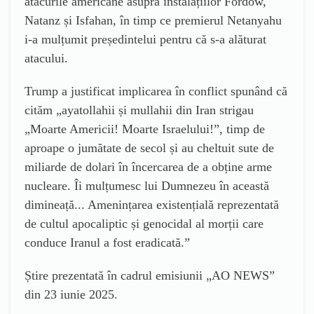
atacurile americane asupra instalațiilor Fordow,
Natanz și Isfahan, în timp ce premierul Netanyahu
i-a mulțumit președintelui pentru că s-a alăturat
atacului.
Trump a justificat implicarea în conflict spunând că
cităm „ayatollahii și mullahii din Iran strigau
„Moarte Americii! Moarte Israelului!”, timp de
aproape o jumătate de secol și au cheltuit sute de
miliarde de dolari în încercarea de a obține arme
nucleare. Îi mulțumesc lui Dumnezeu în această
dimineață... Amenințarea existențială reprezentată
de cultul apocaliptic și genocidal al morții care
conduce Iranul a fost eradicată.”
Știre prezentată în cadrul emisiunii „AO NEWS”
din 23 iunie 2025.