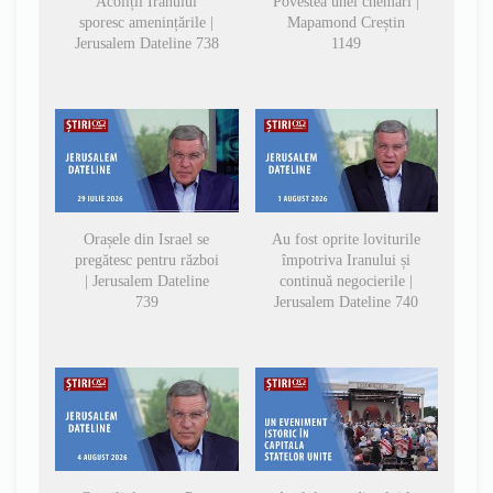
Acoliții Iranului
Povestea unei chemări |
sporesc amenințările |
Mapamond Creștin
Jerusalem Dateline 738
1149
Orașele din Israel se
Au fost oprite loviturile
pregătesc pentru război
împotriva Iranului și
| Jerusalem Dateline
continuă negocierile |
739
Jerusalem Dateline 740